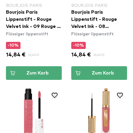
BOURJOIS PARIS
BOURJOIS PARIS
Bourjois Paris
Bourjois Paris
Lippenstift - Rouge
Lippenstift - Rouge
Velvet Ink - 09 Rouge A
Velvet Ink - 08
Flüssiger lippenstift
Flüssiger lippenstift
Reves
Coquelic'Hot
-10%
-10%
14,84 €
16,49 €
14,84 €
16,49 €
Zum Korb
Zum Korb