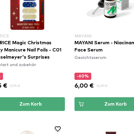
RICE
MAYANI
RICE Magic Christmas
MAYANI Serum - Niacina
y Manicure Nail Foils - C01
Face Serum
Gesichtsserum
selmeyer's Surprises
lart und zubehör
%
-60%
5 €
6,00 €
3,95 €
14,99 €
Zum Korb
Zum Korb