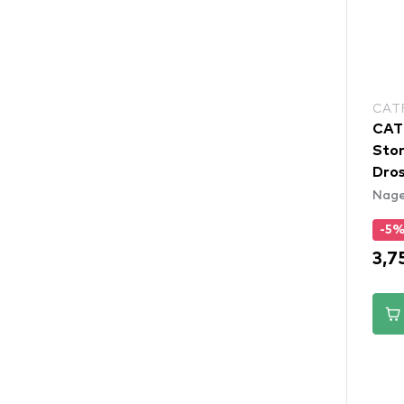
CAT
CAT
Stor
Dros
Nage
-5
3,7