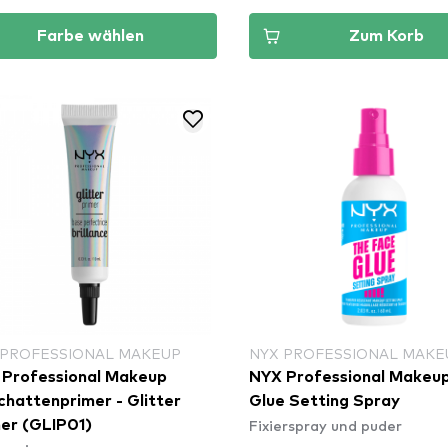
Farbe wählen
Zum Korb
 PROFESSIONAL MAKEUP
NYX PROFESSIONAL MAKE
Professional Makeup
NYX Professional Makeup Fac
chattenprimer - Glitter
Glue Setting Spray
Fixierspray und puder
er (GLIP01)