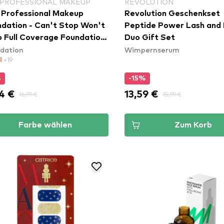
 PROFESSIONAL MAKEUP
REVOLUTION
Professional Makeup
Revolution Geschenkset
 - Can't Stop Won't
Peptide Power Lash and 
 Full Coverage Foundation
Duo Gift Set
dation
Wimpernserum
ight Porcelain (CSWSF1.3)
+19
%
-15%
14 €
13,59 €
16,99 €
15,99 €
Farbe wählen
Zum Korb