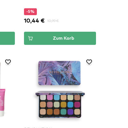
-5%
10,44 €
10,99 €
Zum Korb