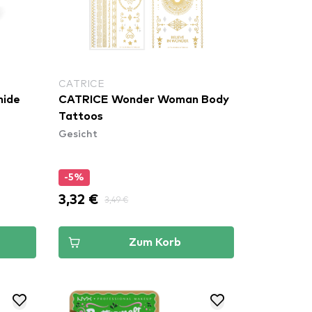
CATRICE
mide
CATRICE Wonder Woman Body
Tattoos
Gesicht
-5%
3,32 €
3,49 €
Zum Korb