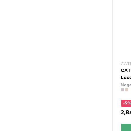
CAT
CAT
Lacq
Nage
-5
2,8