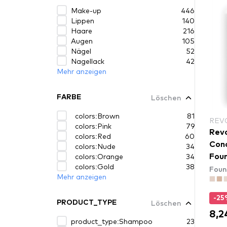
Make-up
446
Lippen
140
Haare
216
Augen
105
Nägel
52
Nagellack
42
Mehr anzeigen
Löschen
FARBE
colors:Brown
81
REV
colors:Pink
79
Revo
colors:Red
60
Conc
colors:Nude
34
colors:Orange
34
Foun
colors:Gold
38
Foun
Mehr anzeigen
-2
Löschen
PRODUCT_TYPE
8,2
product_type:Shampoo
23