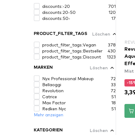
discounts:-20
701
discounts:20-50
120
discounts:50-
17
Löschen
PRODUCT_FILTER_TAGS
REV
product_filter_tags:Vegan
378
Revu
product_filter_tags:Bestseller
430
product_filter_tags:Discount
1323
Aqua
Eff
Löschen
MARKEN
Mist
Nyx Professional Makeup
72
-15
Bellaoggi
33
Revolution
72
3,3
Catrice
51
Max Factor
18
Redken Nyc
51
Mehr anzeigen
Löschen
KATEGORIEN