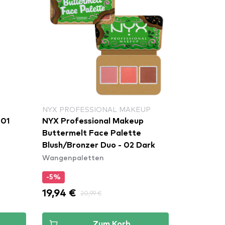
NYX PROFESSIONAL MAKEUP
 01
NYX Professional Makeup
Buttermelt Face Palette
Blush/Bronzer Duo - 02 Dark
Wangenpaletten
-5%
19,94 €
20,99 €
Zum Korb