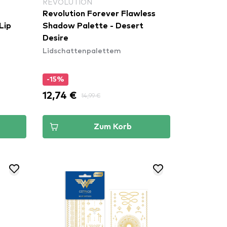
REVOLUTION
Revolution Forever Flawless
Lip
Shadow Palette - Desert
Desire
Lidschattenpalettem
-15%
12,74 €
14,99 €
Zum Korb