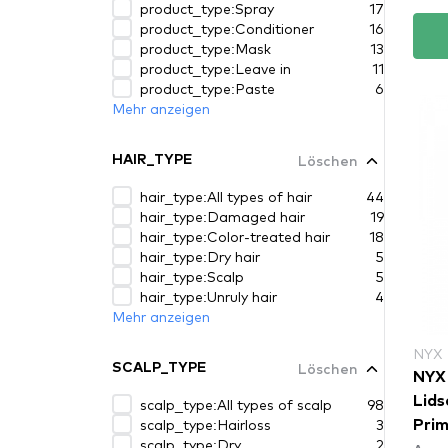
product_type:Spray
17
product_type:Conditioner
16
product_type:Mask
13
product_type:Leave in
11
product_type:Paste
6
Mehr anzeigen
Löschen
HAIR_TYPE
hair_type:All types of hair
44
hair_type:Damaged hair
19
hair_type:Color-treated hair
18
hair_type:Dry hair
5
hair_type:Scalp
5
hair_type:Unruly hair
4
Mehr anzeigen
NYX
Löschen
SCALP_TYPE
NYX 
Lids
scalp_type:All types of scalp
98
scalp_type:Hairloss
3
Prim
scalp_type:Dry
2