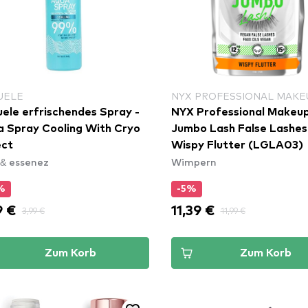
UELE
NYX PROFESSIONAL MAKE
ele erfrischendes Spray -
NYX Professional Makeu
 Spray Cooling With Cryo
Jumbo Lash False Lashes
ect
Wispy Flutter (LGLA03)
 & essenez
Wimpern
%
-5%
9 €
11,39 €
3,99 €
11,99 €
Zum Korb
Zum Korb