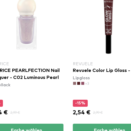
RICE
REVUELE
RICE PEARLFECTION Nail
Revuele Color Lip Gloss -
Lipgloss
uer - C02 Luminous Pearl
+3
llack
%
-15%
4 €
2,54 €
2,99 €
2,99 €
Farbe wählen
Farbe wählen