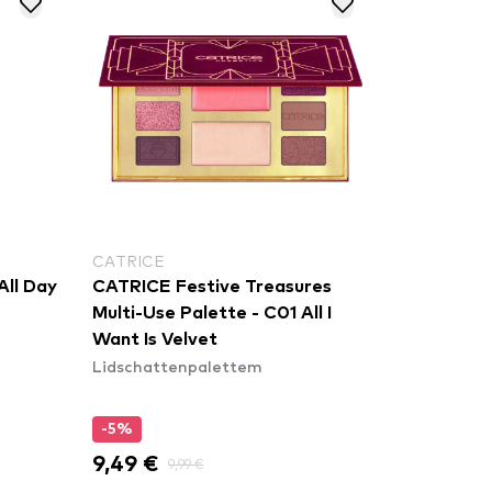
CATRICE
All Day
CATRICE Festive Treasures
Multi-Use Palette - C01 All I
Want Is Velvet
Lidschattenpalettem
-5%
9,49 €
9,99 €