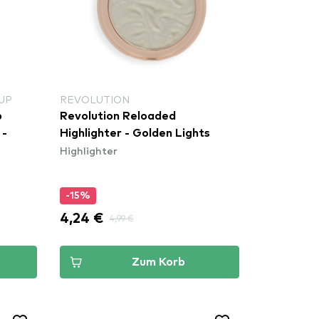
UP
REVOLUTION
p
Revolution Reloaded
 -
Highlighter - Golden Lights
Highlighter
-15%
4,24 €
4,99 €
Zum Korb