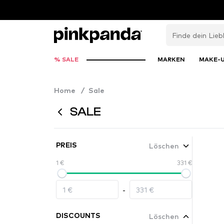
% SALE
MARKEN
MAKE-
Home
/
Sale
SALE
Löschen
PREIS
1 €
331 €
-
Löschen
DISCOUNTS