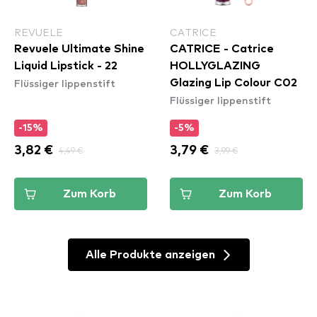
REVUELE
CATRICE
Revuele Ultimate Shine
CATRICE - Catrice
Liquid Lipstick - 22
HOLLYGLAZING
Flüssiger lippenstift
Glazing Lip Colour C02
Flüssiger lippenstift
-15%
-5%
3,82 €
4,49 €
3,79 €
3,99 €
Zum Korb
Zum Korb
Alle Produkte anzeigen