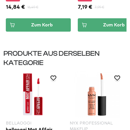
14,84 €
16,49 €
7,19 €
7,99 €
Zum Korb
Zum Korb
PRODUKTE AUS DERSELBEN
KATEGORIE
BELLAOGGI
NYX PROFESSIONAL
MAKEUP
bellaoggi Mat Affair