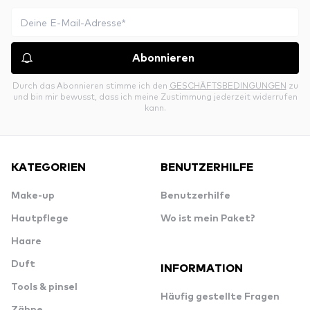
Abonnieren
Durch das Abonnieren stimme ich den
GESCHÄFTSBEDINGUNGEN
zu
und bin mir bewusst, dass ich meine Zustimmung jederzeit widerrufen
kann.
KATEGORIEN
BENUTZERHILFE
Make-up
Benutzerhilfe
Hautpflege
Wo ist mein Paket?
Haare
Duft
INFORMATION
Tools & pinsel
Häufig gestellte Fragen