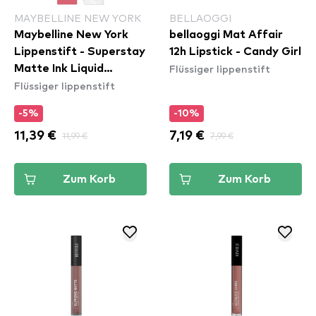
MAYBELLINE NEW YORK
BELLAOGGI
Maybelline New York
bellaoggi Mat Affair
Lippenstift - Superstay
12h Lipstick - Candy Girl
Flüssiger lippenstift
Matte Ink Liquid
Flüssiger lippenstift
Lipstick - 180
Revolutionary
-5%
-10%
11,39 €
11,99 €
7,19 €
7,99 €
Zum Korb
Zum Korb