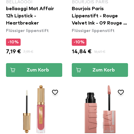
BELLAOGGI
BOURJOIS PARIS
bellaoggi Mat Affair
Bourjois Paris
12h Lipstick -
Lippenstift - Rouge
Heartbreaker
Velvet Ink - 09 Rouge A
Flüssiger lippenstift
Flüssiger lippenstift
Reves
-10%
-10%
7,19 €
7,99 €
14,84 €
16,49 €
Zum Korb
Zum Korb