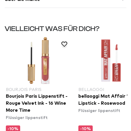
VIELLEICHT WAS FÜR DICH?
BOURJOIS PARIS
BELLAOGGI
Bourjois Paris Lippenstift -
bellaoggi Mat Affair 1
Rouge Velvet Ink - 16 Wine
Lipstick - Rosewood
Flüssiger lippenstift
More Time
Flüssiger lippenstift
-10%
-10%