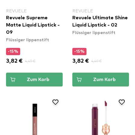
REVUELE
REVUELE
Revuele Supreme
Revuele Ultimate Shine
Matte Liquid Lipstick -
Liquid Lipstick - 02
Flüssiger lippenstift
09
Flüssiger lippenstift
-15%
-15%
3,82 €
4,49 €
3,82 €
4,49 €
Zum Korb
Zum Korb