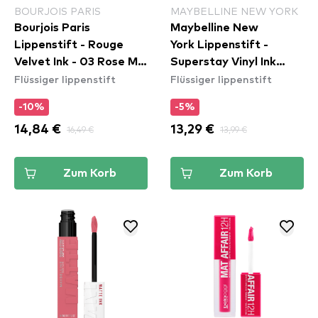
BOURJOIS PARIS
MAYBELLINE NEW YORK
Bourjois Paris
Maybelline New
Lippenstift - Rouge
York Lippenstift -
Velvet Ink - 03 Rose Me
Superstay Vinyl Ink
Flüssiger lippenstift
Flüssiger lippenstift
Tender
Liquid Lipstick - 95
Captivated
-10%
-5%
14,84 €
16,49 €
13,29 €
13,99 €
Zum Korb
Zum Korb