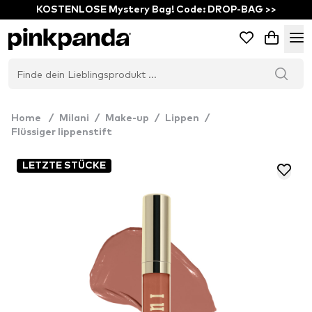
KOSTENLOSE Mystery Bag! Code: DROP-BAG >>
Home
/
Milani
/
Make-up
/
Lippen
/
Flüssiger lippenstift
LETZTE STÜCKE