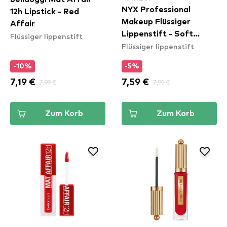
NYX Professional
12h Lipstick - Red
Makeup Flüssiger
Affair
Lippenstift - Soft
Flüssiger lippenstift
Flüssiger lippenstift
Matte Lip Cream –
Athens (SMLC15)
-10%
-5%
7,19 €
7,99 €
7,59 €
7,99 €
Zum Korb
Zum Korb