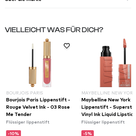
VIELLEICHT WAS FÜR DICH?
BOURJOIS PARIS
MAYBELLINE NEW YORK
Bourjois Paris Lippenstift -
Maybelline New York
Rouge Velvet Ink - 03 Rose
Lippenstift - Supersta
Me Tender
Vinyl Ink Liquid Lipstick
Flüssiger lippenstift
Flüssiger lippenstift
Golden
-10%
-5%