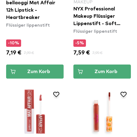
MAKEUP
bellaoggi Mat Affair
NYX Professional
12h Lipstick -
Makeup Flüssiger
Heartbreaker
Lippenstift - Soft
Flüssiger lippenstift
Flüssiger lippenstift
Matte Lip Cream –
Athens (SMLC15)
-10%
-5%
7,19 €
7,99 €
7,59 €
7,99 €
Zum Korb
Zum Korb