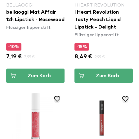
BELLAOGGI
I HEART REVOLUTION
bellaoggi Mat Affair
I Heart Revolution
12h Lipstick - Rosewood
Tasty Peach Liquid
Flüssiger lippenstift
Lipstick - Delight
Flüssiger lippenstift
-10%
-15%
7,19 €
7,99 €
8,49 €
9,99 €
Zum Korb
Zum Korb