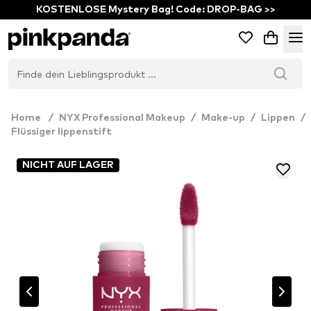
KOSTENLOSE Mystery Bag! Code: DROP-BAG >>
Home
/
NYX Professional Makeup
/
Make-up
/
Lippen
/
Flüssiger lippenstift
NICHT AUF LAGER