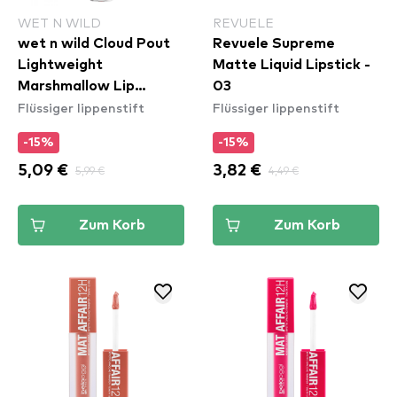
WET N WILD
REVUELE
wet n wild Cloud Pout
Revuele Supreme
Lightweight
Matte Liquid Lipstick -
Marshmallow Lip
03
Flüssiger lippenstift
Flüssiger lippenstift
Mousse - Marshmallow
Madness (1111921E)
-15%
-15%
5,09 €
5,99 €
3,82 €
4,49 €
Zum Korb
Zum Korb