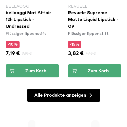
BELLAOGGI
REVUELE
bellaoggi Mat Affair
Revuele Supreme
12h Lipstick -
Matte Liquid Lipstick -
Undressed
09
Flüssiger lippenstift
Flüssiger lippenstift
-10%
-15%
7,19 €
7,99 €
3,82 €
4,49 €
Zum Korb
Zum Korb
Alle Produkte anzeigen