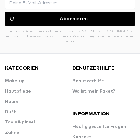
Abonnieren
Durch das Abonnieren stimme ich den
GESCHÄFTSBEDINGUNGEN
zu
und bin mir bewusst, dass ich meine Zustimmung jederzeit widerrufen
kann.
KATEGORIEN
BENUTZERHILFE
Make-up
Benutzerhilfe
Hautpflege
Wo ist mein Paket?
Haare
Duft
INFORMATION
Tools & pinsel
Häufig gestellte Fragen
Zähne
Kontakt