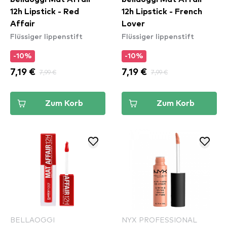
12h Lipstick - Red
12h Lipstick - French
Affair
Lover
Flüssiger lippenstift
Flüssiger lippenstift
-10%
-10%
7,19 €
7,99 €
7,19 €
7,99 €
Zum Korb
Zum Korb
BELLAOGGI
NYX PROFESSIONAL