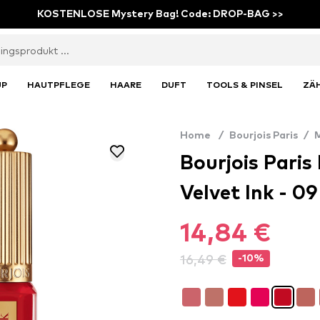
KOSTENLOSE Mystery Bag! Code: DROP-BAG >>
UP
HAUTPFLEGE
HAARE
DUFT
TOOLS & PINSEL
ZÄ
Home
/
Bourjois Paris
/
Bourjois Paris
Velvet Ink - 0
14,84 €
16,49 €
-10%