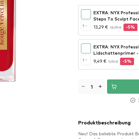
EXTRA: NYX Professi
Steps To Sculpt Face
(3STS01)
1
13,29 €
13,99 €
-5%
EXTRA: NYX Profess
Lidschattenprimer - 
1
9,49 €
9,99 €
-5%
Produktbeschreibung
Neu! Das beliebte Produkt Bou