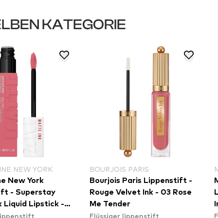
LBEN KATEGORIE
INE NEW YORK
BOURJOIS PARIS
ne New York
Bourjois Paris Lippenstift -
ift - Superstay
Rouge Velvet Ink - 03 Rose
L
 Liquid Lipstick -
Me Tender
I
lippenstift
Flüssiger lippenstift
F
lutionary