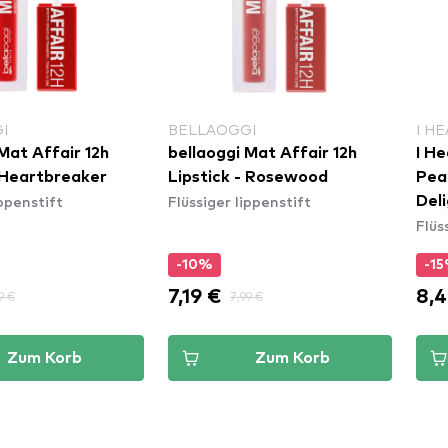
I
BELLAOGGI
I H
Mat Affair 12h
bellaoggi Mat Affair 12h
I He
- Heartbreaker
Lipstick - Rosewood
Peac
ippenstift
Flüssiger lippenstift
Del
Flüs
-10%
-1
7,19 €
8,4
9 €
7,99 €
Zum Korb
Zum Korb