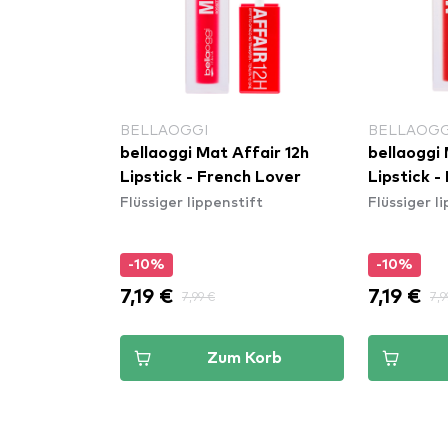
BELLAOGGI
BELLAOGG
fair 12h
bellaoggi Mat Affair 12h
bellaoggi 
ffair
Lipstick - French Lover
Lipstick 
ift
Flüssiger lippenstift
Flüssiger l
-10%
-10%
7,19 €
7,19 €
7,99 €
7,9
Korb
Zum Korb