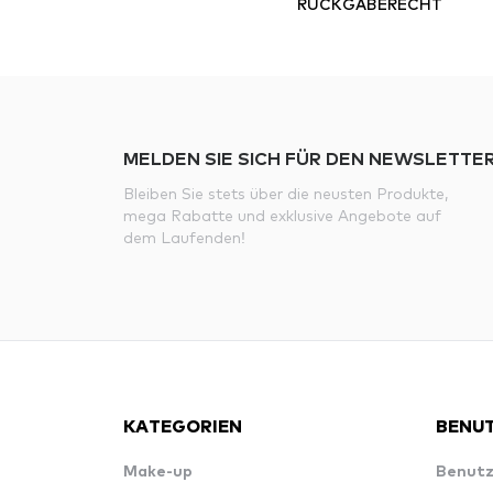
RÜCKGABERECHT
MELDEN SIE SICH FÜR DEN NEWSLETTER
Bleiben Sie stets über die neusten Produkte,
mega Rabatte und exklusive Angebote auf
dem Laufenden!
KATEGORIEN
BENUT
Make-up
Benutz