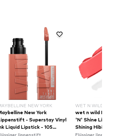
MAYBELLINE NEW YORK
WET N WILD
Maybelline New York
wet n wild MegaLast Loc
ippenstift - Superstay Vinyl
'N' Shine Lip Color + Glos
nk Liquid Lipstick - 105
Shining Hibiscus
lüssiger lippenstift
Flüssiger lippenstift
Golden