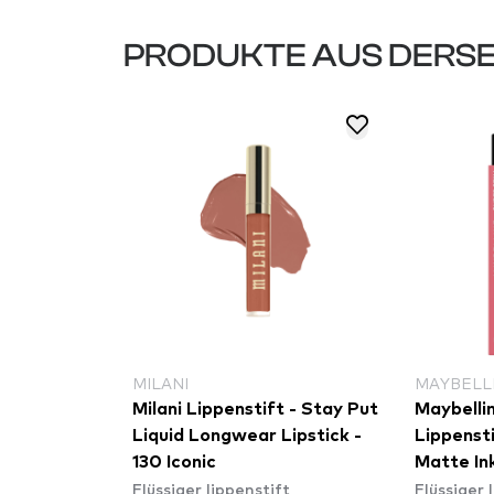
PRODUKTE AUS DERSE
MILANI
MAYBELL
Milani Lippenstift - Stay Put
Maybelli
Liquid Longwear Lipstick -
Lippenst
130 Iconic
Matte Ink
Flüssiger lippenstift
Flüssiger 
180 Revo