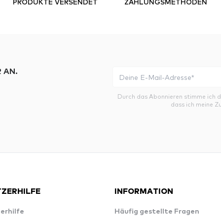
PRODUKTE VERSENDET
ZAHLUNGSMETHODEN
 AN.
Durch das Abonnieren stimme ich 
dass ich meine Z
ZERHILFE
INFORMATION
erhilfe
Häufig gestellte Fragen