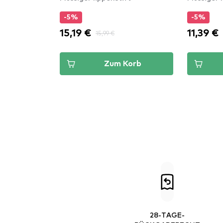
-5%
-5%
15,19 €
11,39 €
15,99 €
Zum Korb
28-TAGE-