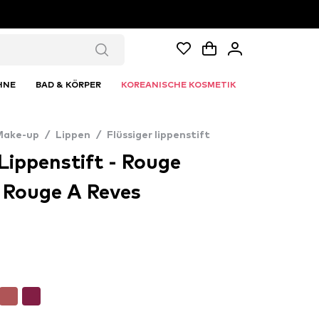
HNE
BAD & KÖRPER
KOREANISCHE KOSMETIK
Make-up
/
Lippen
/
Flüssiger lippenstift
 Lippenstift - Rouge
9 Rouge A Reves