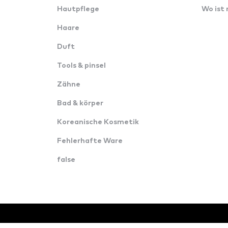
Hautpflege
Wo ist
Haare
Duft
Tools & pinsel
Zähne
Bad & körper
Koreanische Kosmetik
Fehlerhafte Ware
false