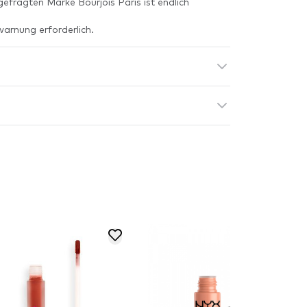
efragten Marke Bourjois Paris ist endlich
warnung erforderlich.