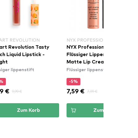
EART REVOLUTION
NYX PROFESSIONAL MAKEUP
art Revolution Tasty
NYX Professional Makeup
h Liquid Lipstick -
Flüssiger Lippenstift - Soft
ight
Matte Lip Cream – Athens
siger lippenstift
Flüssiger lippenstift
(SMLC15)
5%
-5%
9 €
7,59 €
9,99 €
7,99 €
Zum Korb
Zum Korb