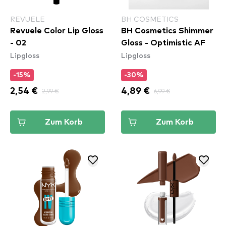
REVUELE
BH COSMETICS
Revuele Color Lip Gloss
BH Cosmetics Shimmer
- 02
Gloss - Optimistic AF
Lipgloss
Lipgloss
-15%
-30%
2,54 €
2,99 €
4,89 €
6,99 €
Zum Korb
Zum Korb