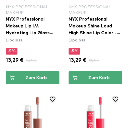
NYX PROFESSIONAL
NYX PROFESSIONAL
MAKEUP
MAKEUP
NYX Professional
NYX Professional
Makeup Lip I.V.
Makeup Shine Loud
Hydrating Lip Gloss
High Shine Lip Color -
Lipgloss
Lipgloss
Stain - 04 Cocoa
Total Baller (SLHP30)
Quench!
-5%
-5%
13,29 €
13,99 €
13,29 €
13,99 €
Zum Korb
Zum Korb