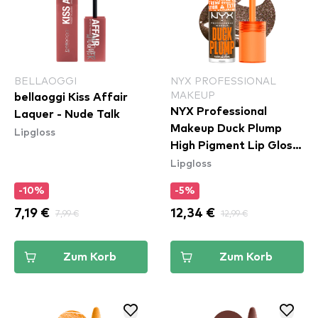
BELLAOGGI
NYX PROFESSIONAL
MAKEUP
bellaoggi Kiss Affair
NYX Professional
Laquer - Nude Talk
Makeup Duck Plump
Lipgloss
High Pigment Lip Gloss
Lipgloss
- 21 Onyx-Pected
-10%
-5%
7,19 €
7,99 €
12,34 €
12,99 €
Zum Korb
Zum Korb