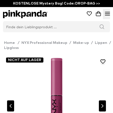
KOSTENLOSE Mystery Bag! Code: DROP-BAG >>
Home
/
NYX Professional Makeup
/
Make-up
/
Lippen
/
Lipgloss
NICHT AUF LAGER