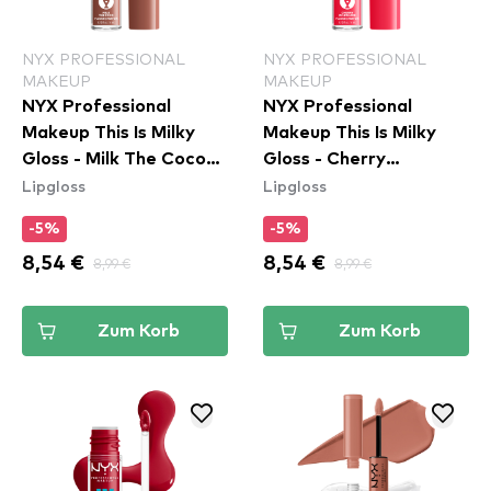
NYX PROFESSIONAL
NYX PROFESSIONAL
MAKEUP
MAKEUP
NYX Professional
NYX Professional
Makeup This Is Milky
Makeup This Is Milky
Gloss - Milk The Coco
Gloss - Cherry
Lipgloss
Lipgloss
(TIMG20)
Milkshake (TIMG13)
-5%
-5%
8,54 €
8,99 €
8,54 €
8,99 €
Zum Korb
Zum Korb