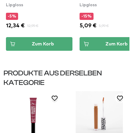
Lipgloss
Lipgloss
(DPLL09)
-5%
-15%
12,34 €
12,99 €
5,09 €
5,99 €
Zum Korb
Zum Korb
PRODUKTE AUS DERSELBEN
KATEGORIE