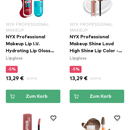
NYX PROFESSIONAL
NYX PROFESSIONAL
MAKEUP
MAKEUP
NYX Professional
NYX Professional
Makeup Lip I.V.
Makeup Shine Loud
Hydrating Lip Gloss
High Shine Lip Color -
Lipgloss
Lipgloss
Stain - 11 Red-y Set
07 Global Citizen
Wet
(SHLP07)
-5%
-5%
13,29 €
13,99 €
13,29 €
13,99 €
Zum Korb
Zum Korb