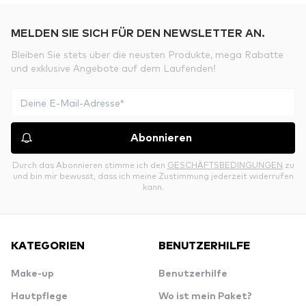
MELDEN SIE SICH FÜR DEN NEWSLETTER AN.
Bleiben Sie stets über die neusten Produkte, mega Rabatte
und exklusive Angebote auf dem Laufenden!
Abonnieren
Durch das Abonnieren stimme ich den
GESCHÄFTSBEDINGUNGEN
zu
und bin mir bewusst, dass ich meine Zustimmung jederzeit widerrufen
kann.
KATEGORIEN
BENUTZERHILFE
Make-up
Benutzerhilfe
Hautpflege
Wo ist mein Paket?