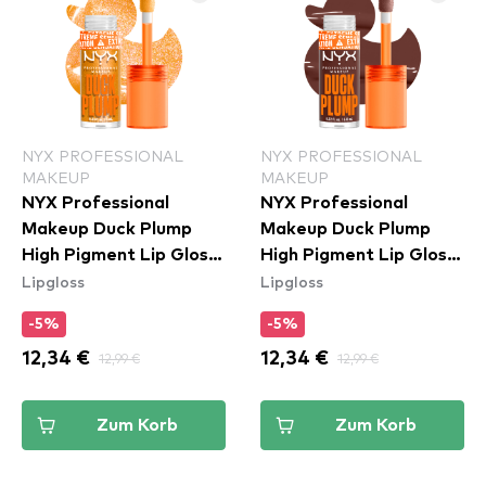
NYX PROFESSIONAL
NYX PROFESSIONAL
MAKEUP
MAKEUP
NYX Professional
NYX Professional
Makeup Duck Plump
Makeup Duck Plump
High Pigment Lip Gloss
High Pigment Lip Gloss
Lipgloss
Lipgloss
- 22 Flippin' Slime
- Twice The Spice
(DPLL15)
-5%
-5%
12,34 €
12,99 €
12,34 €
12,99 €
Zum Korb
Zum Korb