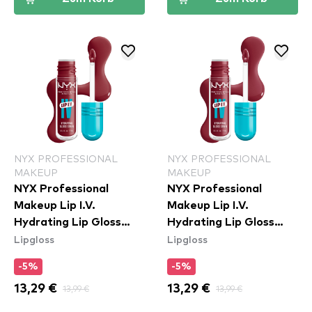
NYX PROFESSIONAL
NYX PROFESSIONAL
MAKEUP
MAKEUP
NYX Professional
NYX Professional
Makeup Lip I.V.
Makeup Lip I.V.
Hydrating Lip Gloss
Hydrating Lip Gloss
Lipgloss
Lipgloss
Stain - 09 Blush Rush
Stain - 07 Bubblegum
Burst
-5%
-5%
13,29 €
13,99 €
13,29 €
13,99 €