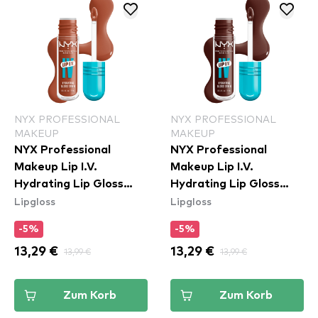
NYX PROFESSIONAL
NYX PROFESSIONAL
MAKEUP
MAKEUP
NYX Professional
NYX Professional
Makeup Lip I.V.
Makeup Lip I.V.
Hydrating Lip Gloss
Hydrating Lip Gloss
Lipgloss
Lipgloss
Stain - 01 Caramel Drip
Stain - 05 Mocha Me
Wet
-5%
-5%
13,29 €
13,99 €
13,29 €
13,99 €
Zum Korb
Zum Korb