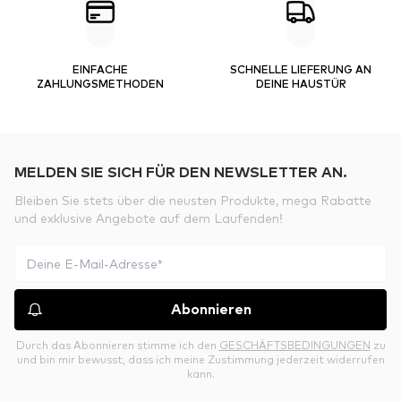
EINFACHE
SCHNELLE LIEFERUNG AN
ZAHLUNGSMETHODEN
DEINE HAUSTÜR
MELDEN SIE SICH FÜR DEN NEWSLETTER AN.
Bleiben Sie stets über die neusten Produkte, mega Rabatte
und exklusive Angebote auf dem Laufenden!
Abonnieren
Durch das Abonnieren stimme ich den
GESCHÄFTSBEDINGUNGEN
zu
und bin mir bewusst, dass ich meine Zustimmung jederzeit widerrufen
kann.