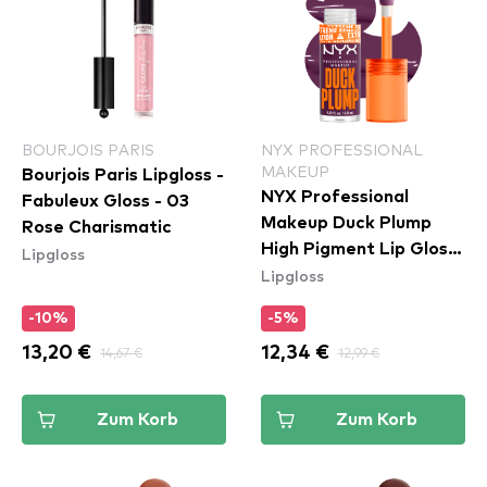
BOURJOIS PARIS
NYX PROFESSIONAL
MAKEUP
Bourjois Paris Lipgloss -
NYX Professional
Fabuleux Gloss - 03
Makeup Duck Plump
Rose Charismatic
High Pigment Lip Gloss
Lipgloss
Lipgloss
- Pure Plump (DPLL17)
-10%
-5%
13,20 €
14,67 €
12,34 €
12,99 €
Zum Korb
Zum Korb