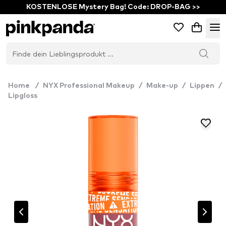
KOSTENLOSE Mystery Bag! Code: DROP-BAG >>
Home
/
NYX Professional Makeup
/
Make-up
/
Lippen
/
Lipgloss