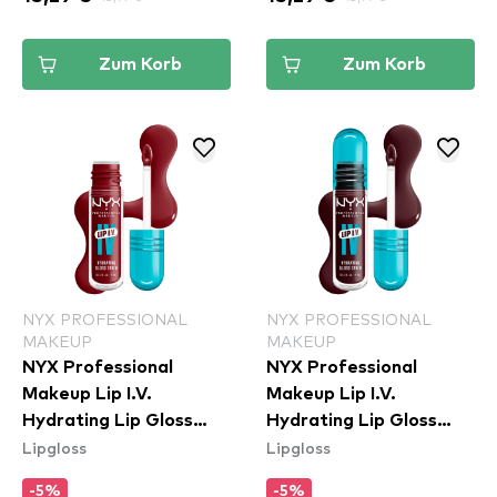
Zum Korb
Zum Korb
NYX PROFESSIONAL
NYX PROFESSIONAL
MAKEUP
MAKEUP
NYX Professional
NYX Professional
Makeup Lip I.V.
Makeup Lip I.V.
Hydrating Lip Gloss
Hydrating Lip Gloss
Lipgloss
Lipgloss
Stain - 13 Cranberry
Stain - 14 Mauve N'
Splash
Moist
-5%
-5%