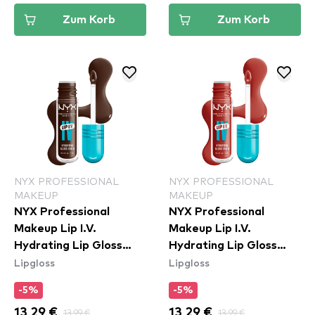
Zum Korb
Zum Korb
NYX PROFESSIONAL
NYX PROFESSIONAL
MAKEUP
MAKEUP
NYX Professional
NYX Professional
Makeup Lip I.V.
Makeup Lip I.V.
Hydrating Lip Gloss
Hydrating Lip Gloss
Lipgloss
Lipgloss
Stain - 06 Espresso
Stain - 12 Burst That
Soak
Tang
-5%
-5%
13,29 €
13,99 €
13,29 €
13,99 €