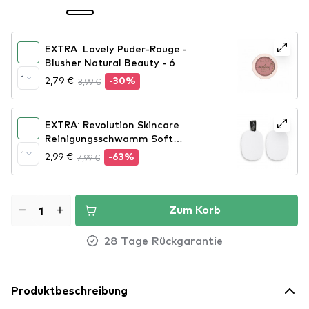
EXTRA: Lovely Puder-Rouge -
Blusher Natural Beauty - 6
(CEL39N6)
1
2,79 €
3,99 €
-30%
EXTRA: Revolution Skincare
Reinigungsschwamm Soft
Cleansing Sponges
1
2,99 €
7,99 €
-63%
Zum Korb
28 Tage Rückgarantie
Produktbeschreibung