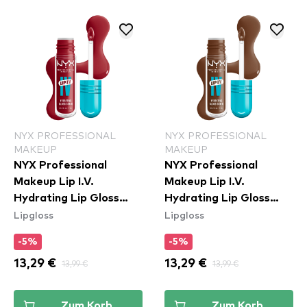
NYX PROFESSIONAL
NYX PROFESSIONAL
MAKEUP
MAKEUP
NYX Professional
NYX Professional
Makeup Lip I.V.
Makeup Lip I.V.
Hydrating Lip Gloss
Hydrating Lip Gloss
Lipgloss
Lipgloss
Stain - 10 Berry Thirsty
Stain - 03 Splash N
Spice
-5%
-5%
13,29 €
13,99 €
13,29 €
13,99 €
Zum Korb
Zum Korb