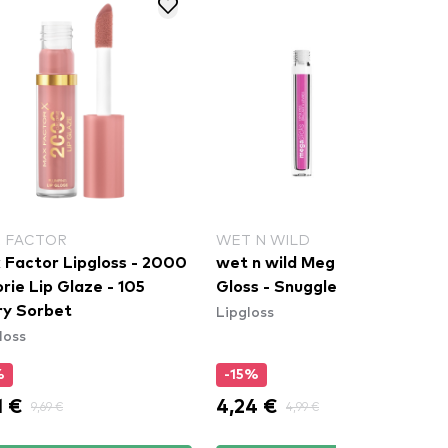
 FACTOR
WET N WILD
 Factor Lipgloss - 2000
wet n wild MegaSlicks Lip
rie Lip Glaze - 105
Gloss - Snuggle Sesh
Lipgloss
ry Sorbet
loss
%
-15%
1 €
4,24 €
9,69 €
4,99 €