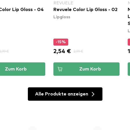
REVUELE
olor Lip Gloss - 04
Revuele Color Lip Gloss - 02
Lipgloss
L
S
L
-15%
2,54 €
2,99 €
2,99 €
Zum Korb
Zum Korb
Alle Produkte anzeigen