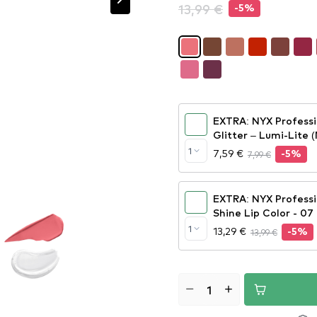
13,99 €
-5%
EXTRA: NYX Professi
Glitter – Lumi-Lite 
1
7,59 €
7,99 €
-5%
EXTRA: NYX Profess
Shine Lip Color - 07
1
13,29 €
13,99 €
-5%