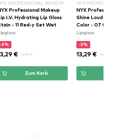
NYX PROFESSIONAL MAKEUP
NYX PROFESSIONAL MAKE
NYX Professional Makeup
NYX Professional Makeu
ip I.V. Hydrating Lip Gloss
Shine Loud High Shine Lip
tain - 11 Red-y Set Wet
Color - 07 Global Citizen
ipgloss
Lipgloss
(SHLP07)
-5%
-5%
13,29 €
13,29 €
13,99 €
13,99 €
Zum Korb
Zum Korb