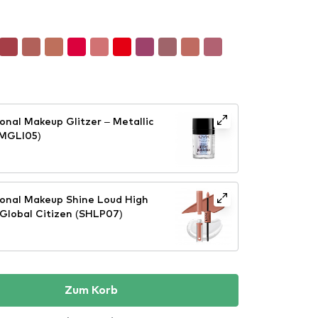
onal Makeup Glitzer – Metallic
(MGLI05)
ional Makeup Shine Loud High
 Global Citizen (SHLP07)
Zum Korb