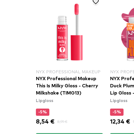
NYX PROFESSIONAL MAKEUP
NYX PROF
pgloss -
NYX Professional Makeup
NYX Profe
- 03 Rose
This Is Milky Gloss - Cherry
Duck Plum
Milkshake (TIMG13)
Lip Gloss 
Lipgloss
Lipgloss
(DPLL11)
-5%
-5%
8,54 €
12,34 €
8,99 €