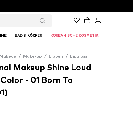
HNE
BAD & KÖRPER
KOREANISCHE KOSMETIK
 Makeup
/
Make-up
/
Lippen
/
Lipgloss
nal Makeup Shine Loud
 Color - 01 Born To
1)