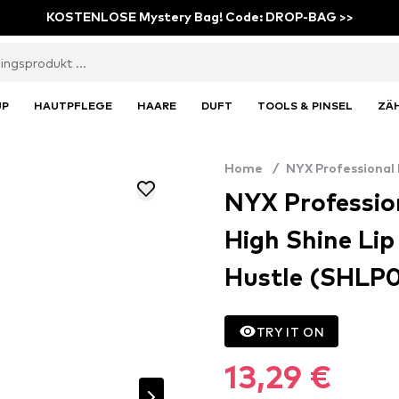
KOSTENLOSE Mystery Bag! Code: DROP-BAG >>
UP
HAUTPFLEGE
HAARE
DUFT
TOOLS & PINSEL
ZÄ
Home
/
NYX Professional
NYX Professio
High Shine Lip
Hustle (SHLP0
TRY IT ON
13,29 €