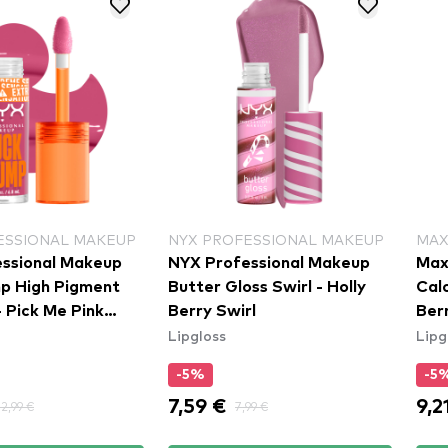
ESSIONAL MAKEUP
NYX PROFESSIONAL MAKEUP
MAX
ssional Makeup
NYX Professional Makeup
Max
p High Pigment
Butter Gloss Swirl - Holly
Calo
- Pick Me Pink
Berry Swirl
Ber
Lipgloss
Lipg
-5%
-5
7,59 €
9,2
12,99 €
7,99 €