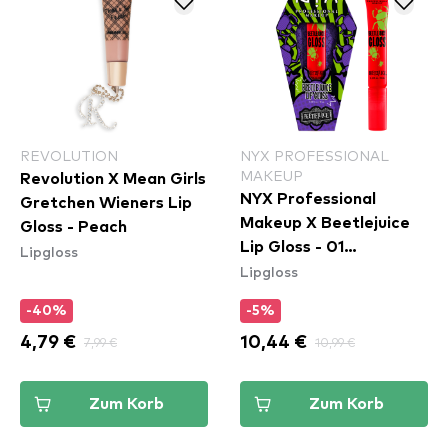
REVOLUTION
NYX PROFESSIONAL
MAKEUP
Revolution X Mean Girls
NYX Professional
Gretchen Wieners Lip
Makeup X Beetlejuice
Gloss - Peach
Lip Gloss - 01
Lipgloss
Lipgloss
Pomegranate Clout
-40%
-5%
4,79 €
7,99 €
10,44 €
10,99 €
Zum Korb
Zum Korb