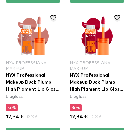
NYX PROFESSIONAL
NYX PROFESSIONAL
MAKEUP
MAKEUP
NYX Professional
NYX Professional
Makeup Duck Plump
Makeup Duck Plump
High Pigment Lip Gloss
High Pigment Lip Gloss
Lipgloss
Lipgloss
- Banging Bare
- Hall Of Flame
(DPLL02)
(DPLL14)
-5%
-5%
12,34 €
12,99 €
12,34 €
12,99 €