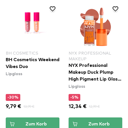
BH COSMETICS
NYX PROFESSIONAL
MAKEUP
BH Cosmetics Weekend
NYX Professional
Vibes Duo
Makeup Duck Plump
Lipgloss
High Pigment Lip Gloss
Lipgloss
- Apri-Caught
(DPLL04)
-30%
-5%
9,79 €
13,99 €
12,34 €
12,99 €
Zum Korb
Zum Korb