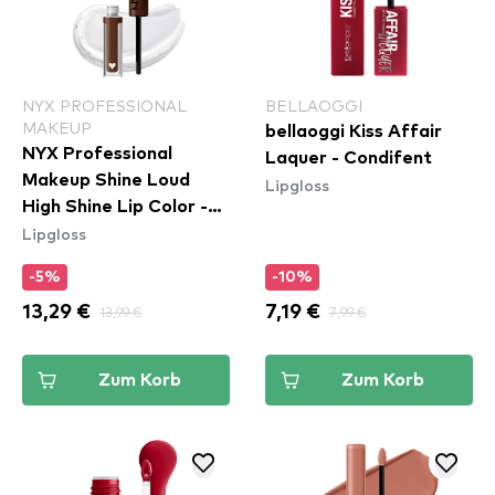
NYX PROFESSIONAL
BELLAOGGI
MAKEUP
bellaoggi Kiss Affair
NYX Professional
Laquer - Condifent
Makeup Shine Loud
Lipgloss
High Shine Lip Color -
Lipgloss
Total Baller (SLHP30)
-5%
-10%
13,29 €
13,99 €
7,19 €
7,99 €
Zum Korb
Zum Korb