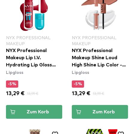
NYX PROFESSIONAL
NYX PROFESSIONAL
MAKEUP
MAKEUP
NYX Professional
NYX Professional
Makeup Lip I.V.
Makeup Shine Loud
Hydrating Lip Gloss
High Shine Lip Color -
Lipgloss
Lipgloss
Stain - 11 Red-y Set
07 Global Citizen
Wet
(SHLP07)
-5%
-5%
13,29 €
13,99 €
13,29 €
13,99 €
Zum Korb
Zum Korb