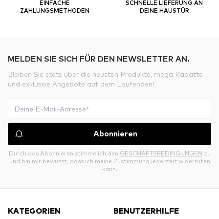
EINFACHE
SCHNELLE LIEFERUNG AN
ZAHLUNGSMETHODEN
DEINE HAUSTÜR
MELDEN SIE SICH FÜR DEN NEWSLETTER AN.
Bleiben Sie stets über die neusten Produkte, mega Rabatte
und exklusive Angebote auf dem Laufenden!
Abonnieren
Durch das Abonnieren stimme ich den
GESCHÄFTSBEDINGUNGEN
zu
und bin mir bewusst, dass ich meine Zustimmung jederzeit widerrufen
kann.
KATEGORIEN
BENUTZERHILFE