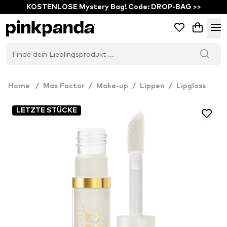
KOSTENLOSE Mystery Bag! Code: DROP-BAG >>
Home
/
Max Factor
/
Make-up
/
Lippen
/
Lipgloss
LETZTE STÜCKE