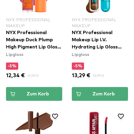
NYX PROFESSIONAL
NYX PROFESSIONAL
MAKEUP
MAKEUP
NYX Professional
NYX Professional
Makeup Duck Plump
Makeup Lip I.V.
High Pigment Lip Gloss
Hydrating Lip Gloss
Lipgloss
Lipgloss
- Pick Me Pink (DPLL11)
Stain - 04 Cocoa
Quench!
-5%
-5%
12,34 €
12,99 €
13,29 €
13,99 €
Zum Korb
Zum Korb