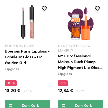
BOURJOIS PARIS
NYX PROFESSIONAL
MAKEUP
Bourjois Paris Lipgloss -
NYX Professional
Fabuleux Gloss - 02
Makeup Duck Plump
Golden Girl
High Pigment Lip Gloss
Lipgloss
Lipgloss
- Pure Plump (DPLL17)
-10%
-5%
13,20 €
14,67 €
12,34 €
12,99 €
Zum Korb
Zum Korb