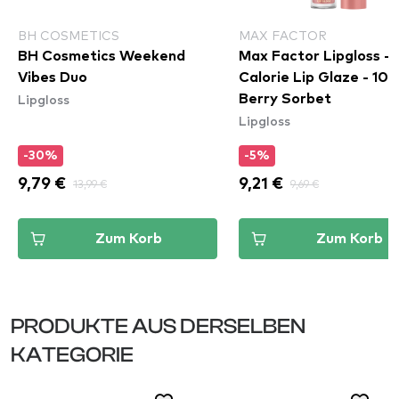
BH COSMETICS
MAX FACTOR
BH Cosmetics Weekend
Max Factor Lipgloss -
Vibes Duo
Calorie Lip Glaze - 105
Lipgloss
Berry Sorbet
Lipgloss
-30%
-5%
9,79 €
13,99 €
9,21 €
9,69 €
Zum Korb
Zum Korb
PRODUKTE AUS DERSELBEN
KATEGORIE