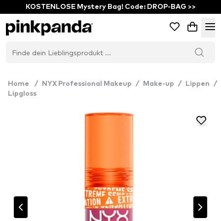
KOSTENLOSE Mystery Bag! Code: DROP-BAG >>
Home
/
NYX Professional Makeup
/
Make-up
/
Lippen
/
Lipgloss