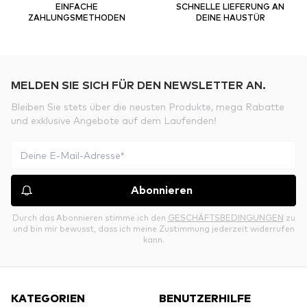
EINFACHE
SCHNELLE LIEFERUNG AN
ZAHLUNGSMETHODEN
DEINE HAUSTÜR
MELDEN SIE SICH FÜR DEN NEWSLETTER AN.
Bleiben Sie stets über die neusten Produkte, mega Rabatte
und exklusive Angebote auf dem Laufenden!
Abonnieren
Durch das Abonnieren stimme ich den
GESCHÄFTSBEDINGUNGEN
zu
und bin mir bewusst, dass ich meine Zustimmung jederzeit widerrufen
kann.
KATEGORIEN
BENUTZERHILFE