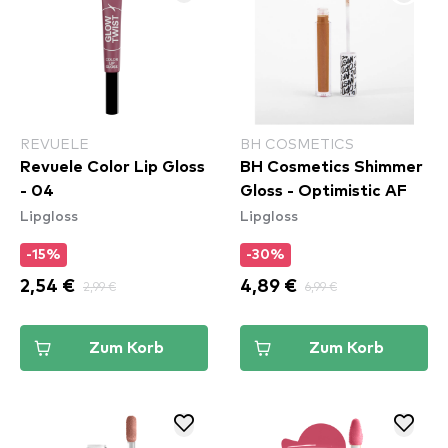
REVUELE
BH COSMETICS
Revuele Color Lip Gloss
BH Cosmetics Shimmer
- 04
Gloss - Optimistic AF
Lipgloss
Lipgloss
-15%
-30%
2,54 €
2,99 €
4,89 €
6,99 €
Zum Korb
Zum Korb