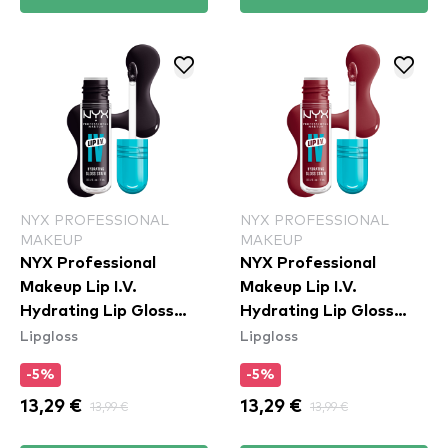
NYX PROFESSIONAL
NYX PROFESSIONAL
MAKEUP
MAKEUP
NYX Professional
NYX Professional
Makeup Lip I.V.
Makeup Lip I.V.
Hydrating Lip Gloss
Hydrating Lip Gloss
Lipgloss
Lipgloss
Stain - 16 Grape Gushin
Stain - 09 Blush Rush
-5%
-5%
13,29 €
13,99 €
13,29 €
13,99 €