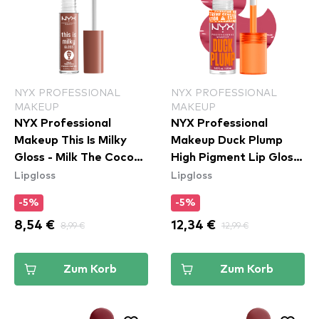
NYX PROFESSIONAL
NYX PROFESSIONAL
MAKEUP
MAKEUP
NYX Professional
NYX Professional
Makeup This Is Milky
Makeup Duck Plump
Gloss - Milk The Coco
High Pigment Lip Gloss
Lipgloss
Lipgloss
(TIMG20)
- Strike A Rose
(DPLL09)
-5%
-5%
8,54 €
8,99 €
12,34 €
12,99 €
Zum Korb
Zum Korb