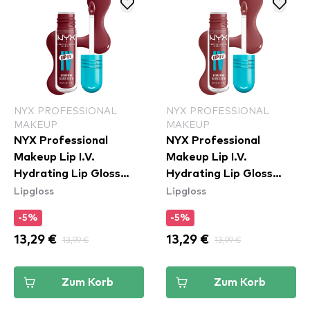
NYX PROFESSIONAL
NYX PROFESSIONAL
MAKEUP
MAKEUP
NYX Professional
NYX Professional
Makeup Lip I.V.
Makeup Lip I.V.
Hydrating Lip Gloss
Hydrating Lip Gloss
Lipgloss
Lipgloss
Stain - 08 Drippin In
Stain - 02 Hydra Honey
Rose
-5%
-5%
13,29 €
13,99 €
13,29 €
13,99 €
Zum Korb
Zum Korb