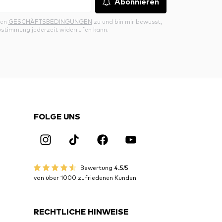
Abonnieren
den
GESCHÄFTSBEDINGUNGEN
zu und bin mir bewusst,
ustimmung jederzeit widerrufen kann.
FOLGE UNS
Bewertung
4.5/5
von über 1000 zufriedenen Kunden
RECHTLICHE HINWEISE