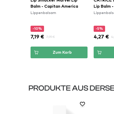
ppenbalsam
Lip Smacker Marvel Lip
CATRICE M
ocha
Balm - Capitan America
Lip Balm 
Lippenbalsam
Lippenbal
-10%
-5%
7,19 €
4,27 €
7,99 €
4
Korb
Zum Korb
PRODUKTE AUS DERSE