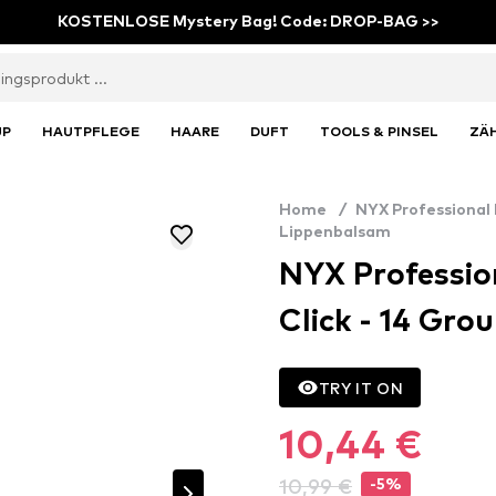
KOSTENLOSE Mystery Bag! Code: DROP-BAG >>
UP
HAUTPFLEGE
HAARE
DUFT
TOOLS & PINSEL
ZÄ
Home
/
NYX Professional
Lippenbalsam
NYX Profession
Click - 14 Gro
TRY IT ON
10,44 €
10,99 €
-5%