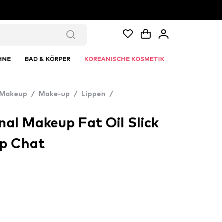
HNE
BAD & KÖRPER
KOREANISCHE KOSMETIK
 Makeup
/
Make-up
/
Lippen
/
al Makeup Fat Oil Slick
up Chat