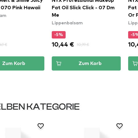
elt & Shine Juicy
NYX Professional Makeup
NYX
- 070 Pink Hawaii
Fat Oil Slick Click - 07 Dm
Fat 
sam
Me
Or 
Lippenbalsam
Lip
-5%
-5
10,44 €
10,
,49 €
10,99 €
Zum Korb
Zum Korb
LBEN KATEGORIE