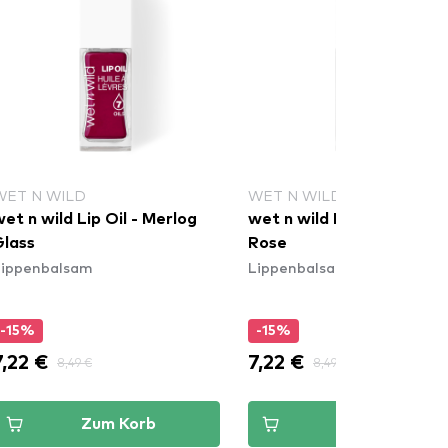
WET N WILD
WET N WILD
et n wild Lip Oil - Merlog
wet n wild Lip Oil - Coco
Glass
Rose
Lippenbalsam
Lippenbalsam
-15%
-15%
7,22 €
7,22 €
8,49 €
8,49 €
Zum Korb
Zum Korb