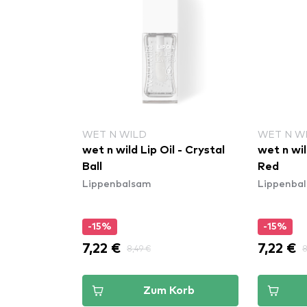
WET N WILD
WET N W
wet n wild Lip Oil - Crystal
wet n wil
Ball
Red
Lippenbalsam
Lippenba
-15%
-15%
7,22 €
7,22 €
8,49 €
8
Zum Korb