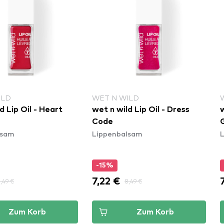
ILD
WET N WILD
d Lip Oil - Heart
wet n wild Lip Oil - Dress
w
Code
lsam
Lippenbalsam
-15%
7,22 €
,49 €
8,49 €
Zum Korb
Zum Korb