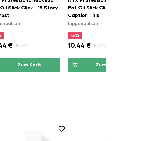
 Professional Makeup
NYX Professional Makeup
Oil Slick Click - 15 Story
Fat Oil Slick Click - 19
Post
Caption This
penbalsam
Lippenbalsam
%
-5%
44 €
10,44 €
10,99 €
10,99 €
Zum Korb
Zum Korb