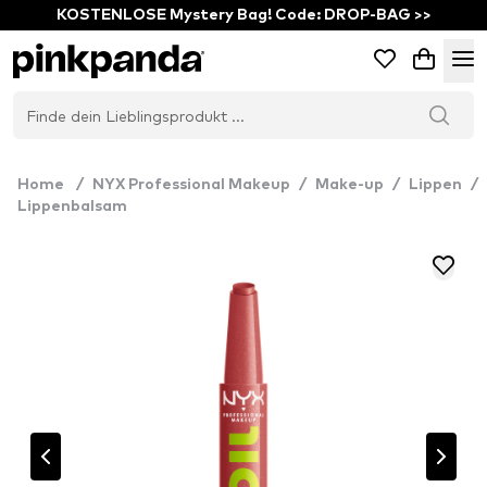
KOSTENLOSE Mystery Bag! Code: DROP-BAG >>
Home
/
NYX Professional Makeup
/
Make-up
/
Lippen
/
Lippenbalsam