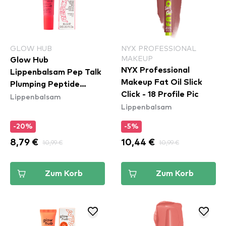
GLOW HUB
NYX PROFESSIONAL
MAKEUP
Glow Hub
NYX Professional
Lippenbalsam Pep Talk
Makeup Fat Oil Slick
Plumping Peptide
Click - 18 Profile Pic
Lippenbalsam
Rescue Balm -
Lippenbalsam
Cranberry
-20%
-5%
8,79 €
10,99 €
10,44 €
10,99 €
Zum Korb
Zum Korb