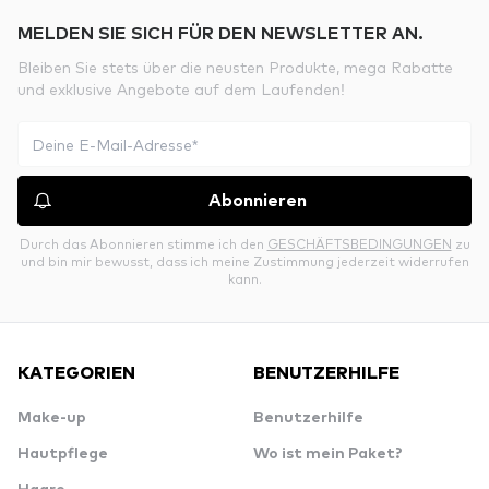
MELDEN SIE SICH FÜR DEN NEWSLETTER AN.
Bleiben Sie stets über die neusten Produkte, mega Rabatte
und exklusive Angebote auf dem Laufenden!
Abonnieren
Durch das Abonnieren stimme ich den
GESCHÄFTSBEDINGUNGEN
zu
und bin mir bewusst, dass ich meine Zustimmung jederzeit widerrufen
kann.
KATEGORIEN
BENUTZERHILFE
Make-up
Benutzerhilfe
Hautpflege
Wo ist mein Paket?