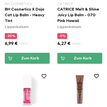
BH COSMETICS
CATRICE
BH Cosmetics X Doja
CATRICE Melt & Shine
Cat Lip Balm - Heavy
Juicy Lip Balm - 070
Tint
Pink Hawaii
Lippenbalsam
Lippenbalsam
-30%
-5%
6,99 €
9,99 €
4,27 €
4,49 €
Zum Korb
Zum Korb