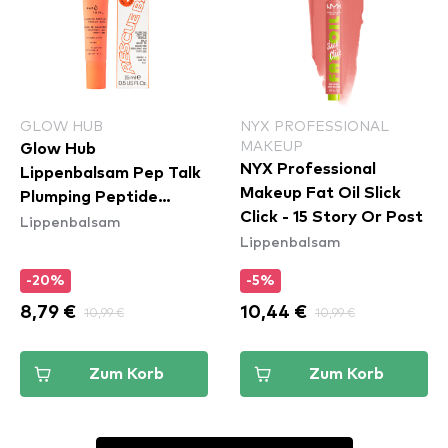
GLOW HUB
NYX PROFESSIONAL
MAKEUP
Glow Hub
NYX Professional
Lippenbalsam Pep Talk
Makeup Fat Oil Slick
Plumping Peptide
Click - 15 Story Or Post
Lippenbalsam
Rescue Balm - Mango
Lippenbalsam
-20%
-5%
8,79 €
10,99 €
10,44 €
10,99 €
Zum Korb
Zum Korb