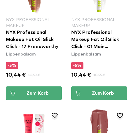
NYX PROFESSIONAL
NYX PROFESSIONAL
MAKEUP
MAKEUP
NYX Professional
NYX Professional
Makeup Fat Oil Slick
Makeup Fat Oil Slick
Click - 17 Freedworthy
Click - 01 Main
Lippenbalsam
Lippenbalsam
Character
-5%
-5%
10,44 €
10,99 €
10,44 €
10,99 €
Zum Korb
Zum Korb