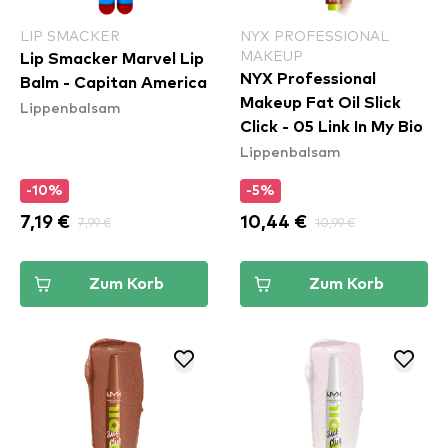
LIP SMACKER
NYX PROFESSIONAL
MAKEUP
Lip Smacker Marvel Lip
NYX Professional
Balm - Capitan America
Makeup Fat Oil Slick
Lippenbalsam
Click - 05 Link In My Bio
Lippenbalsam
-10%
-5%
7,19 €
7,99 €
10,44 €
10,99 €
Zum Korb
Zum Korb