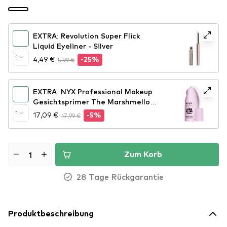
EXTRA: Revolution Super Flick
Liquid Eyeliner - Silver
1
4,49 €
5,99 €
-25%
EXTRA: NYX Professional Makeup
Gesichtsprimer The Marshmellow
Smoothing Primer
1
17,09 €
17,99 €
-5%
Zum Korb
28 Tage Rückgarantie
Produktbeschreibung