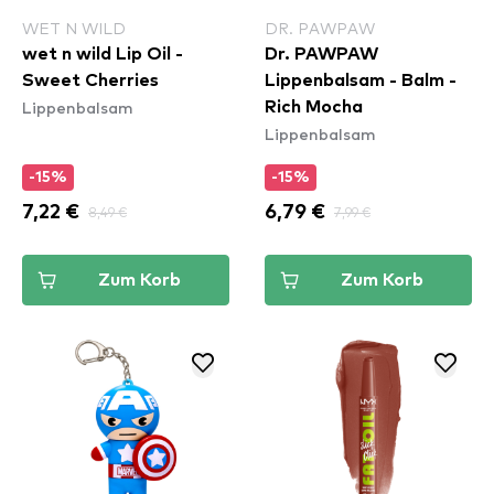
WET N WILD
DR. PAWPAW
wet n wild Lip Oil -
Dr. PAWPAW
Sweet Cherries
Lippenbalsam - Balm -
Lippenbalsam
Rich Mocha
Lippenbalsam
-15%
-15%
7,22 €
8,49 €
6,79 €
7,99 €
Zum Korb
Zum Korb