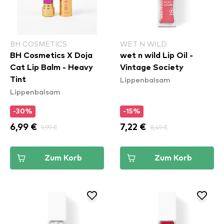
BH COSMETICS
WET N WILD
BH Cosmetics X Doja
wet n wild Lip Oil -
Cat Lip Balm - Heavy
Vintage Society
Lippenbalsam
Tint
Lippenbalsam
-30%
-15%
6,99 €
9,99 €
7,22 €
8,49 €
Zum Korb
Zum Korb