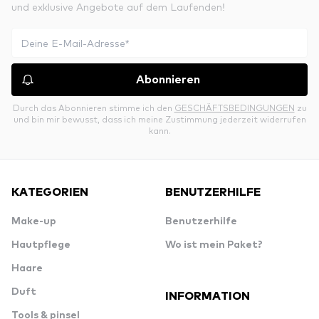
und exklusive Angebote auf dem Laufenden!
Abonnieren
Durch das Abonnieren stimme ich den
GESCHÄFTSBEDINGUNGEN
zu
und bin mir bewusst, dass ich meine Zustimmung jederzeit widerrufen
kann.
KATEGORIEN
BENUTZERHILFE
Make-up
Benutzerhilfe
Hautpflege
Wo ist mein Paket?
Haare
Duft
INFORMATION
Tools & pinsel