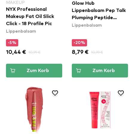
MAKEUP
Glow Hub
NYX Professional
Lippenbalsam Pep Talk
Makeup Fat Oil Slick
Plumping Peptide
Click - 18 Profile Pic
Lippenbalsam
Rescue Balm - Mango
Lippenbalsam
-5%
-20%
10,44 €
10,99 €
8,79 €
10,99 €
Zum Korb
Zum Korb