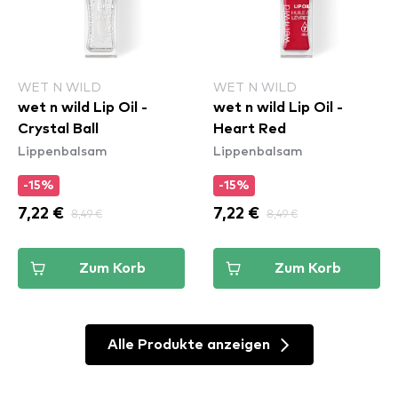
WET N WILD
WET N WILD
wet n wild Lip Oil -
wet n wild Lip Oil -
Crystal Ball
Heart Red
Lippenbalsam
Lippenbalsam
-15%
-15%
7,22 €
8,49 €
7,22 €
8,49 €
Zum Korb
Zum Korb
Alle Produkte anzeigen