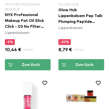
NYX PROFESSIONAL
GLOW HUB
MAKEUP
Glow Hub
NYX Professional
Lippenbalsam Pep Talk
Makeup Fat Oil Slick
Plumping Peptide
Click - 03 No Filter
Lippenbalsam
Rescue Balm -
Lippenbalsam
Needed
Cranberry
-5%
-20%
10,44 €
10,99 €
8,79 €
10,99 €
Zum Korb
Zum Korb