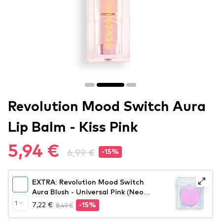
Revolution Mood Switch Aura
Lip Balm - Kiss Pink
5,94 €
6,99 €
-15%
EXTRA: Revolution Mood Switch
Aura Blush - Universal Pink (Neo
Pink)
1
7,22 €
8,49 €
-15%