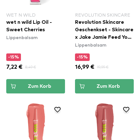
WET N WILD
REVOLUTION SKINCARE
wet n wild Lip Oil -
Revolution Skincare
Sweet Cherries
Geschenkset - Skincare
Lippenbalsam
x Jake Jamie Feed Your
Lippenbalsam
Cravings Lip Mask
Collection
-15%
-15%
7,22 €
8,49 €
16,99 €
19,99 €
Zum Korb
Zum Korb