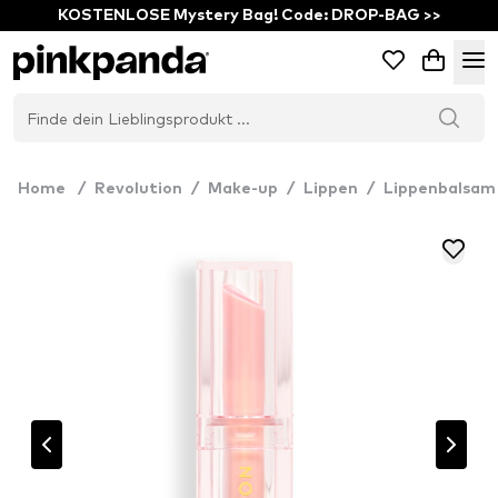
KOSTENLOSE Mystery Bag! Code: DROP-BAG >>
Home
/
Revolution
/
Make-up
/
Lippen
/
Lippenbalsam