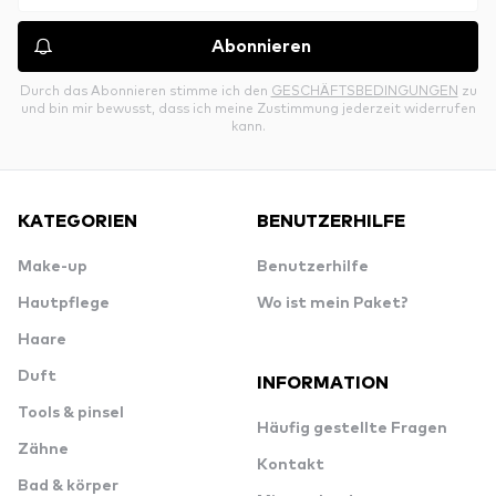
Abonnieren
Durch das Abonnieren stimme ich den
GESCHÄFTSBEDINGUNGEN
zu
und bin mir bewusst, dass ich meine Zustimmung jederzeit widerrufen
kann.
KATEGORIEN
BENUTZERHILFE
Make-up
Benutzerhilfe
Hautpflege
Wo ist mein Paket?
Haare
Duft
INFORMATION
Tools & pinsel
Häufig gestellte Fragen
Zähne
Kontakt
Bad & körper