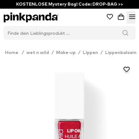
KOSTENLOSE Mystery Bag! Code: DROP-BAG >>
Home
/
wet n wild
/
Make-up
/
Lippen
/
Lippenbalsam