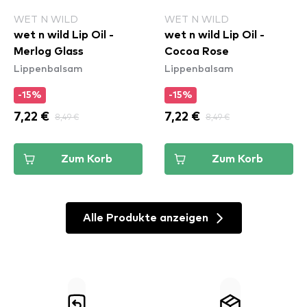
WET N WILD
WET N WILD
wet n wild Lip Oil -
wet n wild Lip Oil -
Merlog Glass
Cocoa Rose
Lippenbalsam
Lippenbalsam
-15%
-15%
7,22 €
8,49 €
7,22 €
8,49 €
Zum Korb
Zum Korb
Alle Produkte anzeigen