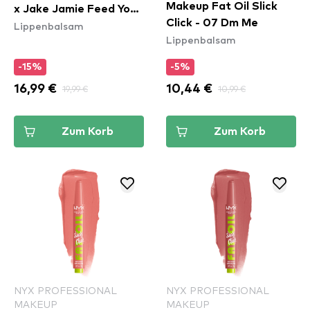
Makeup Fat Oil Slick
x Jake Jamie Feed Your
Click - 07 Dm Me
Lippenbalsam
Cravings Lip Mask
Lippenbalsam
Collection
-15%
-5%
16,99 €
19,99 €
10,44 €
10,99 €
Zum Korb
Zum Korb
NYX PROFESSIONAL
NYX PROFESSIONAL
MAKEUP
MAKEUP