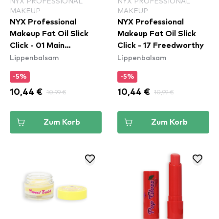
NYX PROFESSIONAL
NYX PROFESSIONAL
MAKEUP
MAKEUP
NYX Professional
NYX Professional
Makeup Fat Oil Slick
Makeup Fat Oil Slick
Click - 01 Main
Click - 17 Freedworthy
Lippenbalsam
Lippenbalsam
Character
-5%
-5%
10,44 €
10,99 €
10,44 €
10,99 €
Zum Korb
Zum Korb