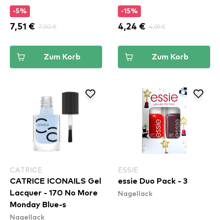
-5%
-15%
7,51 €
7,90 €
4,24 €
4,99 €
Zum Korb
Zum Korb
CATRICE
ESSIE
CATRICE ICONAILS Gel
essie Duo Pack - 3
Nagellack
Lacquer - 170 No More
Monday Blue-s
Nagellack