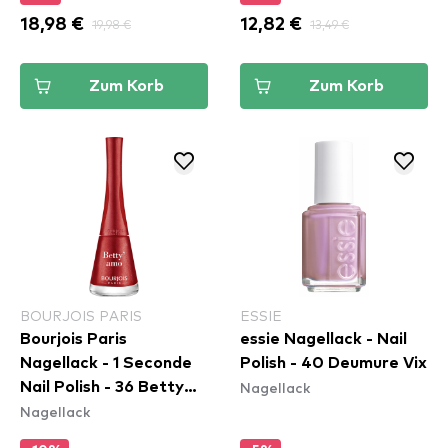
18,98 €
19,98 €
12,82 €
13,49 €
Zum Korb
Zum Korb
BOURJOIS PARIS
ESSIE
Bourjois Paris
essie Nagellack - Nail
Nagellack - 1 Seconde
Polish - 40 Deumure Vix
Nagellack
Nail Polish - 36 Betty
Nagellack
´Amo