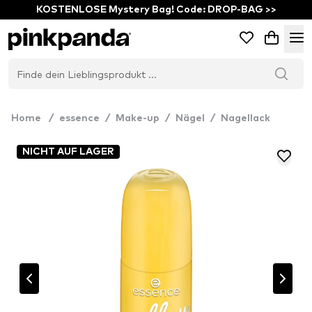
KOSTENLOSE Mystery Bag! Code: DROP-BAG >>
Home
/
essence
/
Make-up
/
Nägel
/
Nagellack
NICHT AUF LAGER