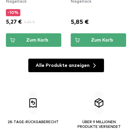
Nagellack
Nagellack
Group Blush
Wing
-10%
5,85 €
5,27 €
5,85 €
Zum Korb
Zum Korb
Alle Produkte anzeigen
28-TAGE-RÜCKGABERECHT
ÜBER 9 MILLIONEN
PRODUKTE VERSENDET