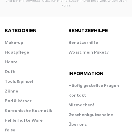
und bin mir bewusst, dass ich meine Zustimmung jederzeit widerrufen
kann.
KATEGORIEN
BENUTZERHILFE
Make-up
Benutzerhilfe
Hautpflege
Wo ist mein Paket?
Haare
Duft
INFORMATION
Tools & pinsel
Häufig gestellte Fragen
Zähne
Kontakt
Bad & körper
Mitmachen!
Koreanische Kosmetik
Geschenkgutscheine
Fehlerhafte Ware
Über uns
false