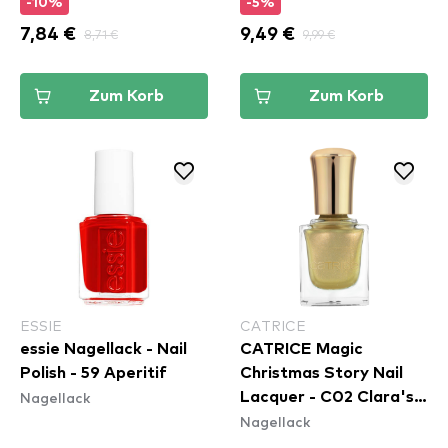
-10%
-5%
7,84 €
8,71 €
9,49 €
9,99 €
Zum Korb
Zum Korb
ESSIE
CATRICE
essie Nagellack - Nail
CATRICE Magic
Polish - 59 Aperitif
Christmas Story Nail
Nagellack
Lacquer - C02 Clara's
Nagellack
Adventures