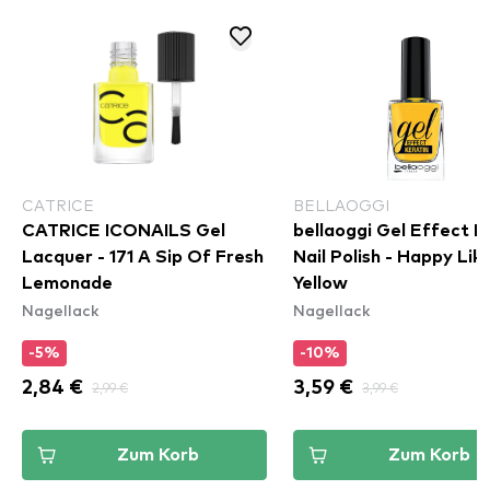
CATRICE
BELLAOGGI
CATRICE ICONAILS Gel
bellaoggi Gel Effect K
Lacquer - 171 A Sip Of Fresh
Nail Polish - Happy Lik
Lemonade
Yellow
Nagellack
Nagellack
-5%
-10%
2,84 €
2,99 €
3,59 €
3,99 €
Zum Korb
Zum Korb