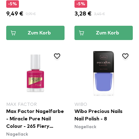
-5%
-5%
9,49 €
9,99 €
3,28 €
3,45 €
Zum Korb
Zum Korb
MAX FACTOR
WIBO
Max Factor Nagelfarbe
Wibo Precious Nails
- Miracle Pure Nail
Nail Polish - 8
Nagellack
Colour - 265 Fiery
Nagellack
Fuchsia