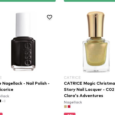
E
CATRICE
e Nagellack - Nail Polish -
CATRICE Magic Christma
icorice
Story Nail Lacquer - C02
llack
Clara's Adventures
+8
Nagellack