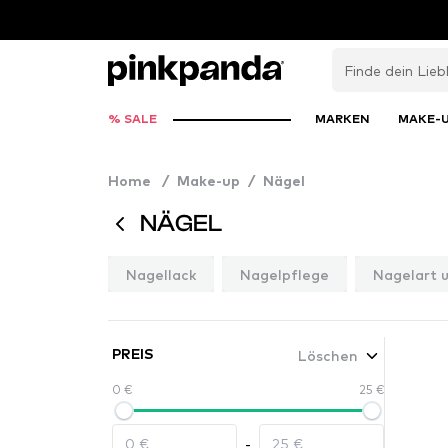
% SALE
MARKEN
MAKE-
Home
/
Make-up
/
Nägel
NÄGEL
Nagellack
Nagelpflege
Nagelart 
Löschen
PREIS
0 €
25 €
-