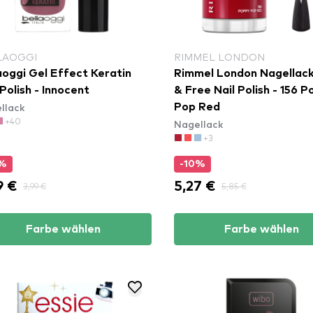
LAOGGI
RIMMEL LONDON
aoggi Gel Effect Keratin
Rimmel London Nagellack
 Polish - Innocent
& Free Nail Polish - 156 
llack
Pop Red
+40
Nagellack
+3
0%
-10%
9 €
5,27 €
3,99 €
5,85 €
Farbe wählen
Farbe wählen