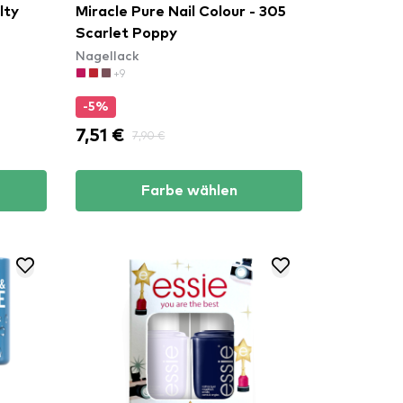
lty
Miracle Pure Nail Colour - 305
Scarlet Poppy
Nagellack
+9
-5%
7,51 €
7,90 €
Farbe wählen