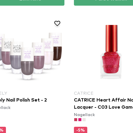
ELY
CATRICE
ly Nail Polish Set - 2
CATRICE Heart Affair Na
llack
Lacquer - C03 Love Gam
Nagellack
0%
-5%