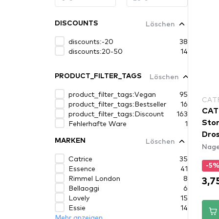
Löschen
DISCOUNTS
discounts:-20
38
discounts:20-50
14
Löschen
PRODUCT_FILTER_TAGS
product_filter_tags:Vegan
95
CAT
product_filter_tags:Bestseller
16
CAT
product_filter_tags:Discount
163
Fehlerhafte Ware
1
Stor
Dros
Löschen
MARKEN
Nage
Catrice
35
-5
Essence
41
Rimmel London
8
3,7
Bellaoggi
6
Lovely
15
Essie
14
Mehr anzeigen