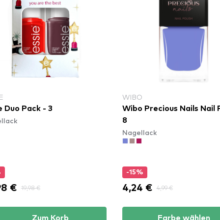
E
WIBO
e Duo Pack - 3
Wibo Precious Nails Nail P
llack
8
Nagellack
%
-15%
98 €
4,24 €
19,98 €
4,99 €
Zum Korb
Farbe wählen