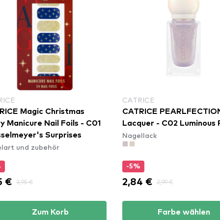
RICE
CATRICE
RICE Magic Christmas
CATRICE PEARLFECTION
y Manicure Nail Foils - C01
Lacquer - C02 Luminous 
Nagellack
selmeyer's Surprises
lart und zubehör
%
-5%
5 €
2,84 €
3,95 €
2,99 €
Zum Korb
Farbe wählen