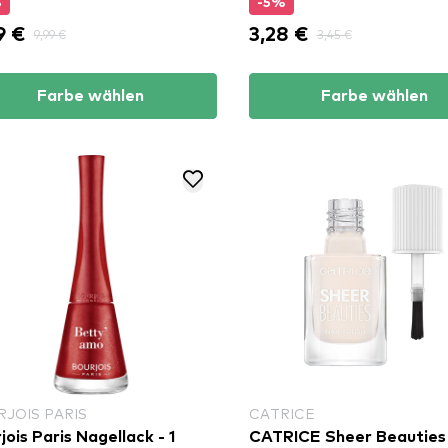
%
-5%
9 €
3,28 €
9,99 €
3,45 €
Farbe wählen
Farbe wählen
JOIS PARIS
CATRICE
jois Paris Nagellack - 1
CATRICE Sheer Beauties 