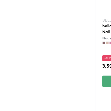
BEL
bell
Nail
Nage
-1
3,5