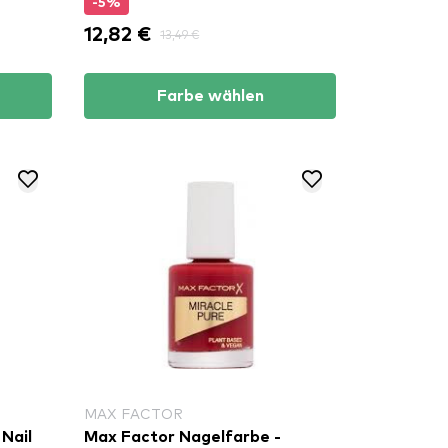
-5%
12,82 €
13,49 €
Farbe wählen
MAX FACTOR
Nail
Max Factor Nagelfarbe -