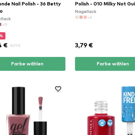
nde Nail Polish - 36 Betty
Polish - 010 Milky Not Gui
Nagellack
o
+3
llack
+11
0%
4 €
3,79 €
8,71 €
Farbe wählen
Farbe wählen