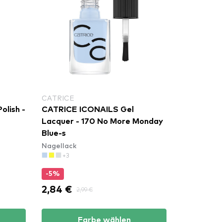
CATRICE
olish -
CATRICE ICONAILS Gel
Lacquer - 170 No More Monday
Blue-s
Nagellack
+3
-5%
2,84 €
2,99 €
Farbe wählen