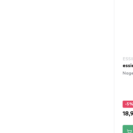
ESSI
essi
Nage
-5
18,