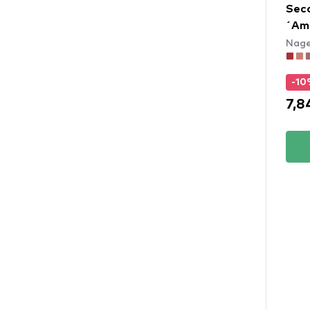
Seco
´Am
Nage
-1
7,8