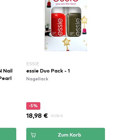
ESSIE
 Nail
essie Duo Pack - 1
Nagellack
Pearl
-5%
18,98 €
19,98 €
Zum Korb