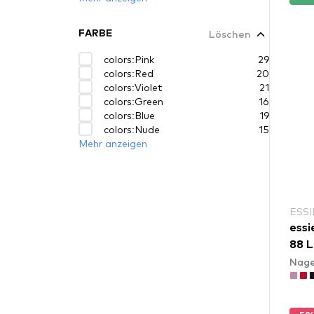
Löschen
FARBE
colors:Pink
29
colors:Red
20
colors:Violet
21
colors:Green
16
colors:Blue
19
colors:Nude
15
Mehr anzeigen
ESSI
essi
88 L
Nage