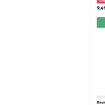
-5
9,4
BOUR
Bour