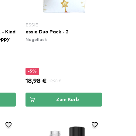
ESSIE
 - Kind
essie Duo Pack - 2
Nagellack
Poppy
-5%
18,98 €
19,98 €
Zum Korb