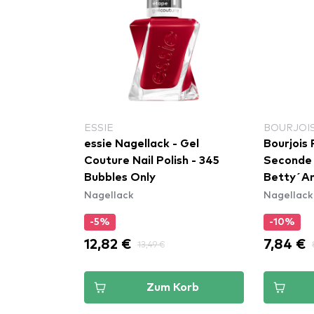
ESSIE
BOURJOIS
essie Nagellack - Gel
Bourjois 
Couture Nail Polish - 345
Seconde N
Bubbles Only
Betty´A
Nagellack
Nagellack
-5%
-10%
12,82 €
7,84 €
13,49 €
Zum Korb