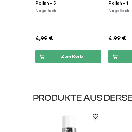
nky Gold
Polish - 5
Polish - 1
Nagellack
Nagellack
4,99 €
4,99 €
Korb
Zum Korb
PRODUKTE AUS DERSE