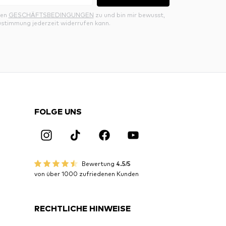
den
GESCHÄFTSBEDINGUNGEN
zu und bin mir bewusst,
ustimmung jederzeit widerrufen kann.
FOLGE UNS
Bewertung
4.5/5
von über 1000 zufriedenen Kunden
RECHTLICHE HINWEISE