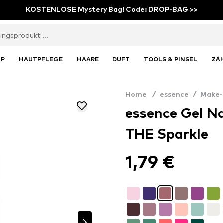
KOSTENLOSE Mystery Bag! Code: DROP-BAG >>
UP
HAUTPFLEGE
HAARE
DUFT
TOOLS & PINSEL
ZÄ
Home
/
essence
/
Make-
essence Gel N
THE Sparkle
1,79 €