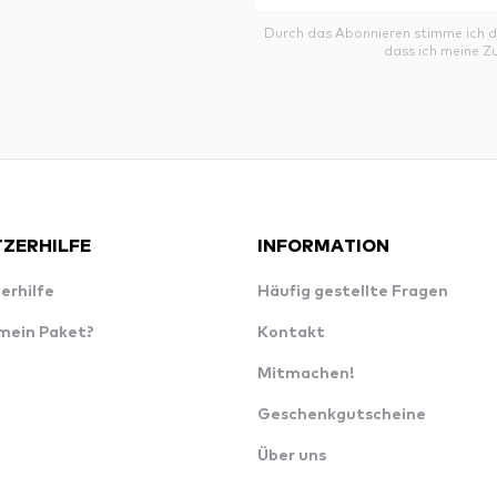
Durch das Abonnieren stimme ich 
dass ich meine Z
ZERHILFE
INFORMATION
erhilfe
Häufig gestellte Fragen
 mein Paket?
Kontakt
Mitmachen!
Geschenkgutscheine
Über uns