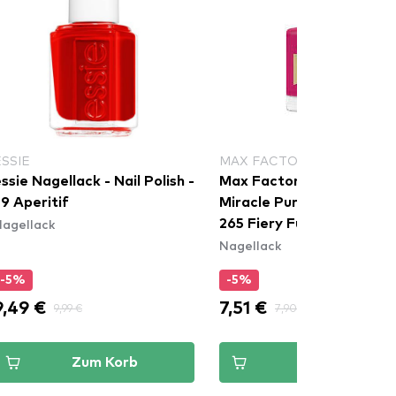
ESSIE
MAX FACTOR
ssie Nagellack - Nail Polish -
Max Factor Nagelfarbe -
9 Aperitif
Miracle Pure Nail Colour -
agellack
265 Fiery Fuchsia
Nagellack
-5%
-5%
9,49 €
7,51 €
9,99 €
7,90 €
Zum Korb
Zum Korb