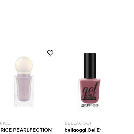
RICE
BELLAOGGI
RICE PEARLFECTION
bellaoggi Gel Effect Keratin