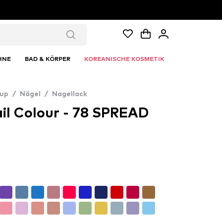
HNE
BAD & KÖRPER
KOREANISCHE KOSMETIK
up
/
Nägel
/
Nagellack
ail Colour - 78 SPREAD