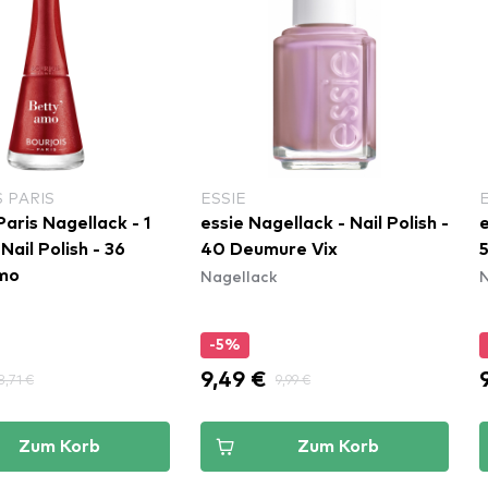
 PARIS
ESSIE
Paris Nagellack - 1
essie Nagellack - Nail Polish -
e
ail Polish - 36
40 Deumure Vix
5
Nagellack
N
mo
-5%
9,49 €
8,71 €
9,99 €
Zum Korb
Zum Korb