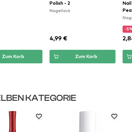
Polish - 2
Nai
Nagellack
Pea
Nage
-5
4,99 €
2,8
Zum Korb
Zum Korb
LBEN KATEGORIE