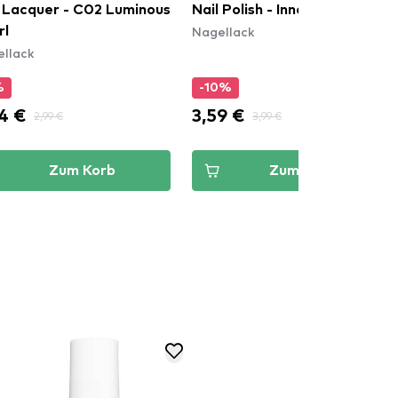
l Lacquer - C02 Luminous
Nail Polish - Innocent
Nagellack
rl
llack
%
-10%
4 €
3,59 €
2,99 €
3,99 €
Zum Korb
Zum Korb