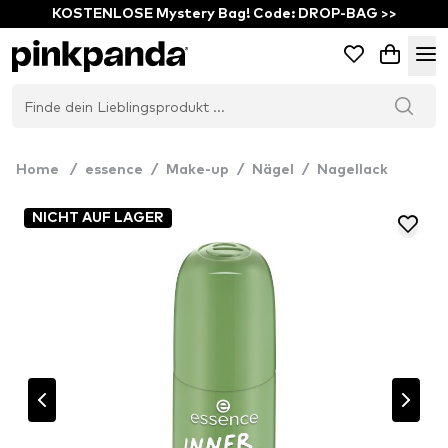
KOSTENLOSE Mystery Bag! Code: DROP-BAG >>
Home
/
essence
/
Make-up
/
Nägel
/
Nagellack
NICHT AUF LAGER