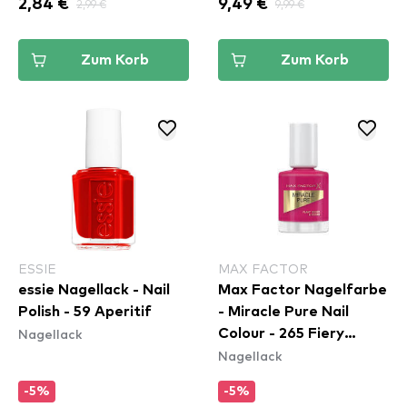
2,84 €
2,99 €
9,49 €
9,99 €
Zum Korb
Zum Korb
ESSIE
MAX FACTOR
essie Nagellack - Nail
Max Factor Nagelfarbe
Polish - 59 Aperitif
- Miracle Pure Nail
Nagellack
Colour - 265 Fiery
Nagellack
Fuchsia
-5%
-5%