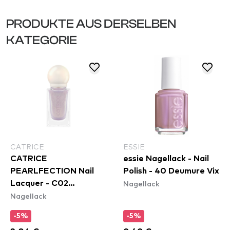
PRODUKTE AUS DERSELBEN
KATEGORIE
CATRICE
ESSIE
CATRICE
essie Nagellack - Nail
PEARLFECTION Nail
Polish - 40 Deumure Vix
Nagellack
Lacquer - C02
Nagellack
Luminous Pearl
-5%
-5%