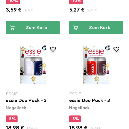
-10%
-10%
3,59 €
3,99 €
5,27 €
5,85 €
Zum Korb
Zum Korb
ESSIE
ESSIE
essie Duo Pack - 2
essie Duo Pack - 3
Nagellack
Nagellack
-5%
-5%
18,98 €
19,98 €
18,98 €
19,98 €