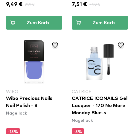
9,49 €
9,99 €
7,51 €
7,90 €
Zum Korb
Zum Korb
WIBO
CATRICE
Wibo Precious Nails
CATRICE ICONAILS Gel
Nail Polish - 8
Lacquer - 170 No More
Nagellack
Monday Blue-s
Nagellack
-15%
-5%