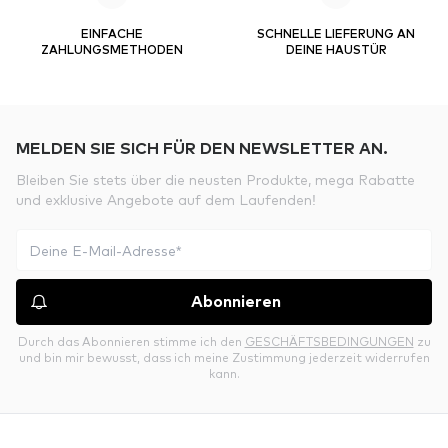
EINFACHE
SCHNELLE LIEFERUNG AN
ZAHLUNGSMETHODEN
DEINE HAUSTÜR
MELDEN SIE SICH FÜR DEN NEWSLETTER AN.
Bleiben Sie stets über die neusten Produkte, mega Rabatte
und exklusive Angebote auf dem Laufenden!
Abonnieren
Durch das Abonnieren stimme ich den
GESCHÄFTSBEDINGUNGEN
zu
und bin mir bewusst, dass ich meine Zustimmung jederzeit widerrufen
kann.