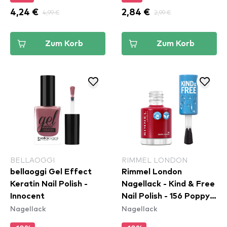
4,24 €
4,99 €
2,84 €
2,99 €
Zum Korb
Zum Korb
BELLAOGGI
RIMMEL LONDON
bellaoggi Gel Effect
Rimmel London
Keratin Nail Polish -
Nagellack - Kind & Free
Innocent
Nail Polish - 156 Poppy
Nagellack
Nagellack
Pop Red