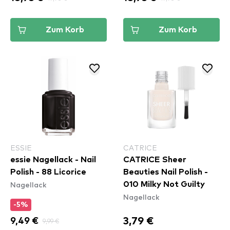
Zum Korb
Zum Korb
ESSIE
CATRICE
essie Nagellack - Nail
CATRICE Sheer
Polish - 88 Licorice
Beauties Nail Polish -
Nagellack
010 Milky Not Guilty
Nagellack
-5%
3,79 €
9,49 €
9,99 €