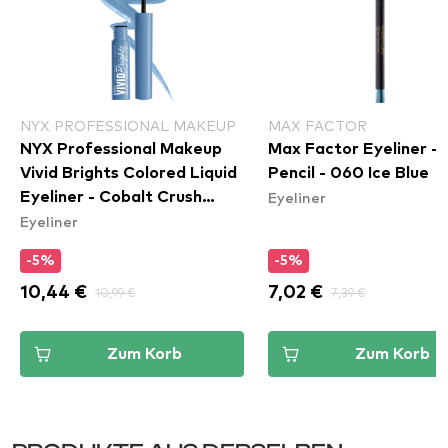
NYX PROFESSIONAL MAKEUP
MAX FACTOR
NYX Professional Makeup
Max Factor Eyeliner - 
Vivid Brights Colored Liquid
Pencil - 060 Ice Blue
Eyeliner
Eyeliner - Cobalt Crush
Eyeliner
(VBLL05)
-5%
-5%
10,44 €
10,99 €
7,02 €
7,39 €
Zum Korb
Zum Korb