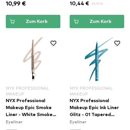
10,99 €
10,44 €
10,99 €
Zum Korb
Zum Korb
NYX PROFESSIONAL
NYX PROFESSIONAL
MAKEUP
MAKEUP
NYX Professional
NYX Professional
Makeup Epic Smoke
Makeup Epic Ink Liner
Liner - White Smoke
Glitz - 01 Tapered
Eyeliner
Eyeliner
(ESL01)
Twinkle