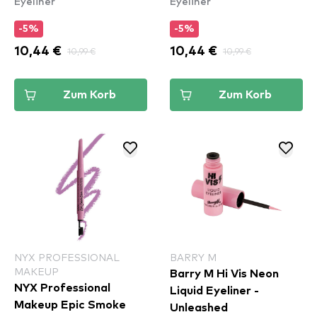
Eyeliner
Eyeliner
Toasty
(ESL05)
-5%
-5%
10,44 €
10,99 €
10,44 €
10,99 €
Zum Korb
Zum Korb
NYX PROFESSIONAL
BARRY M
MAKEUP
Barry M Hi Vis Neon
NYX Professional
Liquid Eyeliner -
Makeup Epic Smoke
Unleashed