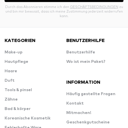
Durch das Abonnieren stimme ich den
GESCHÄFTSBEDINGUNGEN
zu
und bin mir bewusst, dass ich meine Zustimmung jederzeit widerrufen
kann.
KATEGORIEN
BENUTZERHILFE
Make-up
Benutzerhilfe
Hautpflege
Wo ist mein Paket?
Haare
Duft
INFORMATION
Tools & pinsel
Häufig gestellte Fragen
Zähne
Kontakt
Bad & körper
Mitmachen!
Koreanische Kosmetik
Geschenkgutscheine
Fehlerhafte Ware