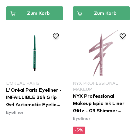
Zum Korb
Zum Korb
L’ORÉAL PARIS
NYX PROFESSIONAL
MAKEUP
L'Oréal Paris Eyeliner -
NYX Professional
INFAILLIBLE 36h Grip
Makeup Epic Ink Liner
Gel Automatic Eyeliner
Glitz - 03 Shimmer
Eyeliner
- Emerald Green
Eyeliner
Stitch
-5%