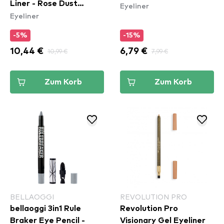
Liner - Rose Dust
Eyeliner
Eyeliner
(ESL04)
-5%
-15%
10,44 €
10,99 €
6,79 €
7,99 €
Zum Korb
Zum Korb
BELLAOGGI
REVOLUTION PRO
bellaoggi 3in1 Rule
Revolution Pro
Braker Eye Pencil -
Visionary Gel Eyeliner