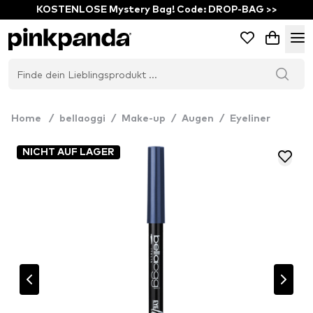
KOSTENLOSE Mystery Bag! Code: DROP-BAG >>
Home
/
bellaoggi
/
Make-up
/
Augen
/
Eyeliner
NICHT AUF LAGER