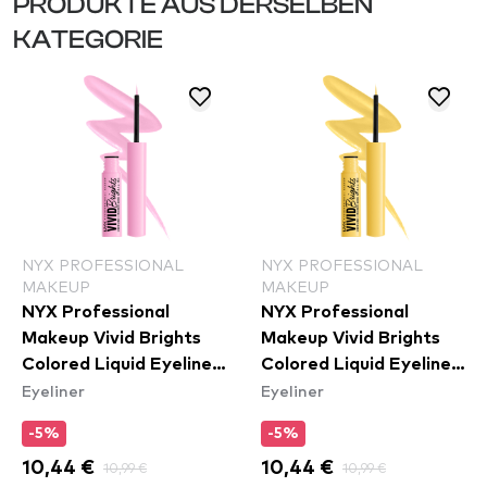
PRODUKTE AUS DERSELBEN
KATEGORIE
NYX PROFESSIONAL
NYX PROFESSIONAL
MAKEUP
MAKEUP
NYX Professional
NYX Professional
Makeup Vivid Brights
Makeup Vivid Brights
Colored Liquid Eyeliner
Colored Liquid Eyeliner
Eyeliner
Eyeliner
- Sneaky Pink (VBLL09)
- Had Me At Yellow
(VBLL03)
-5%
-5%
10,44 €
10,99 €
10,44 €
10,99 €