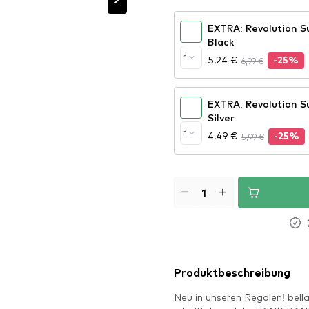
EXTRA: Revolution Su
Black
1
5,24 €
6,99 €
-25%
EXTRA: Revolution Su
Silver
1
4,49 €
5,99 €
-25%
Produktbeschreibung
Neu in unseren Regalen! bella