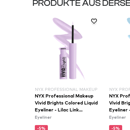
PRODUKTE AUS DERSE
NYX PROFESSIONAL MAKEUP
NYX PRO
NYX Professional Makeup
NYX Prof
Vivid Brights Colored Liquid
Vivid Bri
Eyeliner - Lilac Link
Eyeliner 
Eyeliner
Eyeliner
(VBLL07)
(VBLL06
-5%
-5%