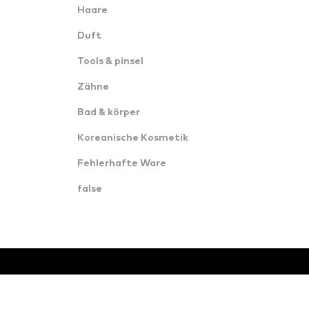
Haare
Duft
Tools & pinsel
Zähne
Bad & körper
Koreanische Kosmetik
Fehlerhafte Ware
false
© Alle Rechte vorbehalten · Konverzija d.o.