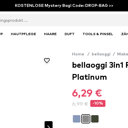
KOSTENLOSE Mystery Bag! Code: DROP-BAG >>
UP
HAUTPFLEGE
HAARE
DUFT
TOOLS & PINSEL
ZÄ
Home
/
bellaoggi
/
Make
bellaoggi 3in1 
Platinum
6,29 €
6,99 €
-10%