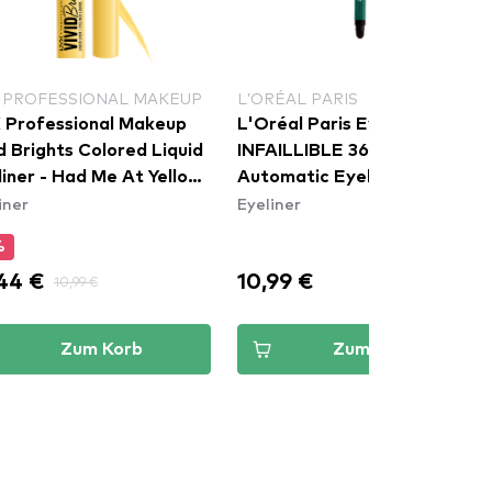
 PROFESSIONAL MAKEUP
L’ORÉAL PARIS
 Professional Makeup
L'Oréal Paris Eyeliner -
d Brights Colored Liquid
INFAILLIBLE 36h Grip Gel
liner - Had Me At Yellow
Automatic Eyeliner -
iner
Eyeliner
LL03)
Emerald Green
%
44 €
10,99 €
10,99 €
Zum Korb
Zum Korb