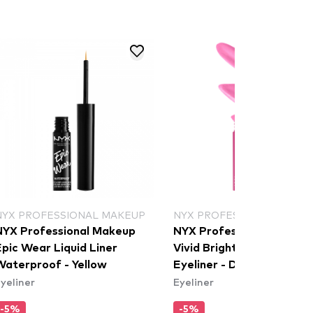
NYX PROFESSIONAL MAKEUP
NYX PROFESSIONAL MAKE
NYX Professional Makeup
NYX Professional Makeu
pic Wear Liquid Liner
Vivid Brights Colored Liq
Waterproof - Yellow
Eyeliner - Don't Pink Twi
yeliner
Eyeliner
(VBLL08)
-5%
-5%