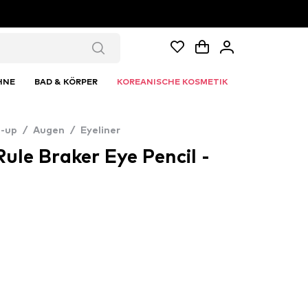
HNE
BAD & KÖRPER
KOREANISCHE KOSMETIK
-up
/
Augen
/
Eyeliner
Rule Braker Eye Pencil -