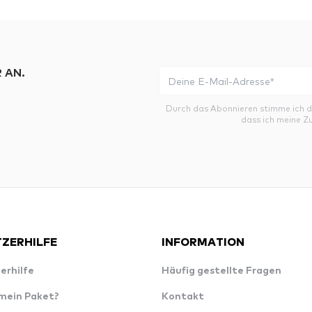
 AN.
Durch das Abonnieren stimme ich 
dass ich meine Z
ZERHILFE
INFORMATION
erhilfe
Häufig gestellte Fragen
 mein Paket?
Kontakt