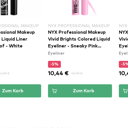
ESSIONAL MAKEUP
NYX PROFESSIONAL MAKEUP
NYX
ssional Makeup
NYX Professional Makeup
NYX
Liquid Liner
Vivid Brights Colored Liquid
Vivi
f - White
Eyeliner - Sneaky Pink
Eye
Eyeliner
Eyel
(VBLL09)
(VB
-5%
-5
10,44 €
10,
12,99 €
10,99 €
Zum Korb
Zum Korb