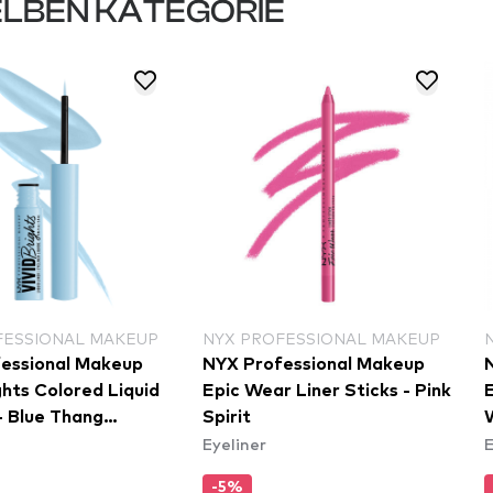
LBEN KATEGORIE
FESSIONAL MAKEUP
NYX PROFESSIONAL MAKEUP
essional Makeup
NYX Professional Makeup
ghts Colored Liquid
Epic Wear Liner Sticks - Pink
E
- Blue Thang
Spirit
Eyeliner
E
)
-5%