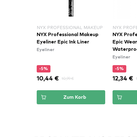
NYX PROFESSIONAL MAKEUP
NYX PROF
ner - Gray
NYX Professional Makeup
NYX Profe
Eyeliner Epic Ink Liner
Epic Wear 
Eyeliner
Waterproo
Eyeliner
-5%
-5%
10,44 €
12,34 €
10,99 €
Korb
Zum Korb