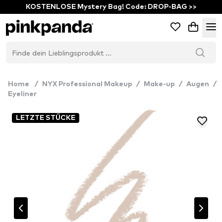
KOSTENLOSE Mystery Bag! Code: DROP-BAG >>
Home
/
NYX Professional Makeup
/
Make-up
/
Augen
/
Eyeliner
LETZTE STÜCKE