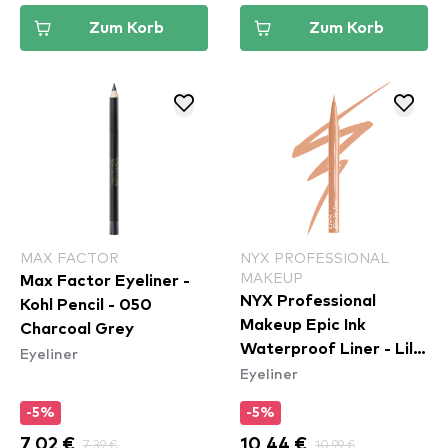
Zum Korb
Zum Korb
MAX FACTOR
NYX PROFESSIONAL
MAKEUP
Max Factor Eyeliner -
NYX Professional
Kohl Pencil - 050
Makeup Epic Ink
Charcoal Grey
Waterproof Liner - Lil
Eyeliner
Eyeliner
Toasty
-5%
-5%
7,02 €
7,39 €
10,44 €
10,99 €