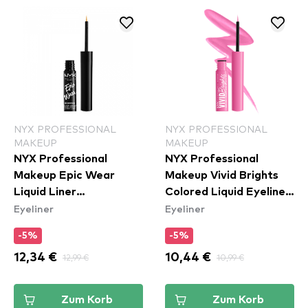
NYX PROFESSIONAL
NYX PROFESSIONAL
MAKEUP
MAKEUP
NYX Professional
NYX Professional
Makeup Epic Wear
Makeup Vivid Brights
Liquid Liner
Colored Liquid Eyeliner
Eyeliner
Eyeliner
Waterproof - Yellow
- Don't Pink Twice
(VBLL08)
-5%
-5%
12,34 €
12,99 €
10,44 €
10,99 €
Zum Korb
Zum Korb