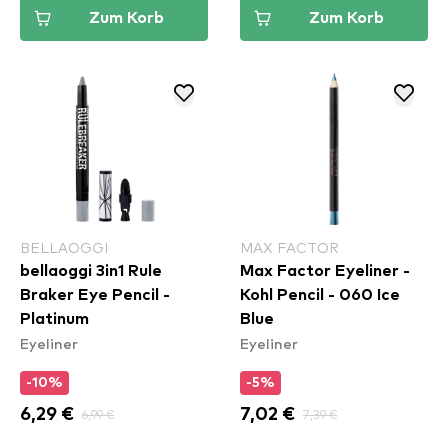
Zum Korb
Zum Korb
BELLAOGGI
MAX FACTOR
bellaoggi 3in1 Rule
Max Factor Eyeliner -
Braker Eye Pencil -
Kohl Pencil - 060 Ice
Platinum
Blue
Eyeliner
Eyeliner
-10%
-5%
6,29 €
6,99 €
7,02 €
7,39 €