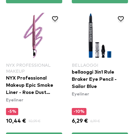
NYX PROFESSIONAL
BELLAOGGI
MAKEUP
bellaoggi 3in1 Rule
NYX Professional
Braker Eye Pencil -
Makeup Epic Smoke
Sailor Blue
Liner - Rose Dust
Eyeliner
Eyeliner
(ESL04)
-5%
-10%
10,44 €
10,99 €
6,29 €
6,99 €