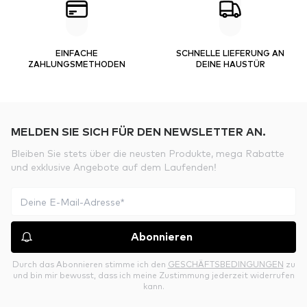
EINFACHE
SCHNELLE LIEFERUNG AN
ZAHLUNGSMETHODEN
DEINE HAUSTÜR
MELDEN SIE SICH FÜR DEN NEWSLETTER AN.
Bleiben Sie stets über die neusten Produkte, mega Rabatte
und exklusive Angebote auf dem Laufenden!
Abonnieren
Durch das Abonnieren stimme ich den
GESCHÄFTSBEDINGUNGEN
zu
und bin mir bewusst, dass ich meine Zustimmung jederzeit widerrufen
kann.