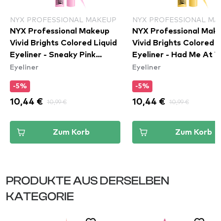
NYX PROFESSIONAL MAKEUP
NYX PROFESSIONAL MA
NYX Professional Makeup
NYX Professional Mak
Vivid Brights Colored Liquid
Vivid Brights Colored L
Eyeliner - Sneaky Pink
Eyeliner - Had Me At Y
Eyeliner
Eyeliner
(VBLL09)
(VBLL03)
-5%
-5%
10,44 €
10,99 €
10,44 €
10,99 €
Zum Korb
Zum Korb
PRODUKTE AUS DERSELBEN
KATEGORIE