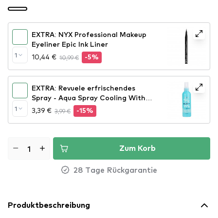
EXTRA: NYX Professional Makeup
Eyeliner Epic Ink Liner
1
10,44 €
10,99 €
-5%
EXTRA: Revuele erfrischendes
Spray - Aqua Spray Cooling With
Cryo Effect
1
3,39 €
3,99 €
-15%
Zum Korb
28 Tage Rückgarantie
Produktbeschreibung