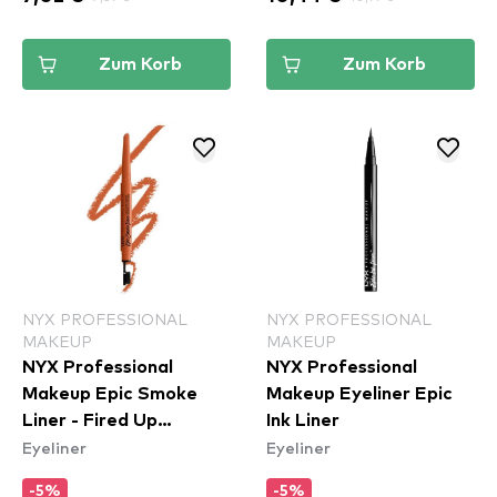
Zum Korb
Zum Korb
NYX PROFESSIONAL
NYX PROFESSIONAL
MAKEUP
MAKEUP
NYX Professional
NYX Professional
Makeup Epic Smoke
Makeup Eyeliner Epic
Liner - Fired Up
Ink Liner
Eyeliner
Eyeliner
(ESL05)
-5%
-5%