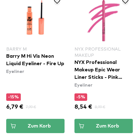
BARRY M
NYX PROFESSIONAL
MAKEUP
Barry M Hi Vis Neon
NYX Professional
Liquid Eyeliner - Fire Up
Makeup Epic Wear
Eyeliner
Liner Sticks - Pink
Eyeliner
Spirit
-15%
-5%
6,79 €
7,99 €
8,54 €
8,99 €
Zum Korb
Zum Korb