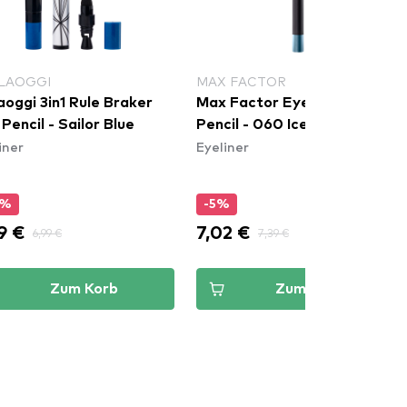
LAOGGI
MAX FACTOR
aoggi 3in1 Rule Braker
Max Factor Eyeliner - Kohl
Pencil - Sailor Blue
Pencil - 060 Ice Blue
iner
Eyeliner
0%
-5%
9 €
7,02 €
6,99 €
7,39 €
Zum Korb
Zum Korb