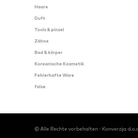
Haare
Duft
Tools & pinsel
Zähne
Bad & körper
Koreanische Kosmetik
Fehlerhafte Ware
false
© Alle Rechte vorbehalten · Konverzija d.o.