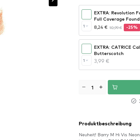
EXTRA: Revolution F
Full Coverage Found
1
8,24 €
10,99 €
-25%
EXTRA: CATRICE Calligraph Artist Matte Liner - 40
Butterscotch
3,99 €
1
Produktbeschreibung
Neuheit! Barry M Hi Vis Neon