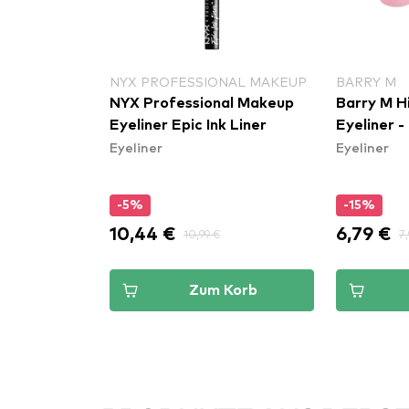
NAL MAKEUP
NYX PROFESSIONAL MAKEUP
BARRY M
al Makeup
NYX Professional Makeup
Barry M Hi
r - Fired Up
Eyeliner Epic Ink Liner
Eyeliner 
Eyeliner
Eyeliner
-5%
-15%
10,44 €
6,79 €
10,99 €
7,
Korb
Zum Korb