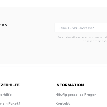
 AN.
Durch das Abonnieren stimme ich 
dass ich meine Z
ZERHILFE
INFORMATION
erhilfe
Häufig gestellte Fragen
 mein Paket?
Kontakt