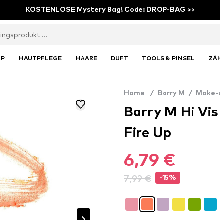
KOSTENLOSE Mystery Bag! Code: DROP-BAG >>
UP
HAUTPFLEGE
HAARE
DUFT
TOOLS & PINSEL
ZÄ
Home
/
Barry M
/
Make-
Barry M Hi Vis
Fire Up
6,79 €
7,99 €
-15%