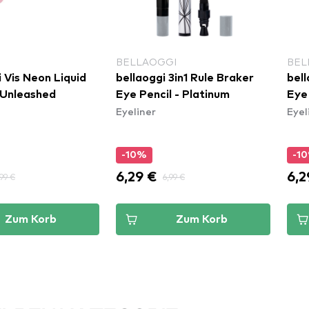
BELLAOGGI
BEL
 Vis Neon Liquid
bellaoggi 3in1 Rule Braker
bell
- Unleashed
Eye Pencil - Platinum
Eye 
Eyeliner
Eyel
-10%
-1
6,29 €
6,2
99 €
6,99 €
Zum Korb
Zum Korb