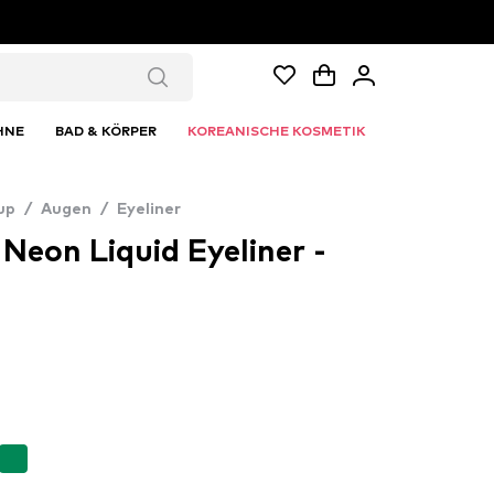
HNE
BAD & KÖRPER
KOREANISCHE KOSMETIK
up
/
Augen
/
Eyeliner
 Neon Liquid Eyeliner -