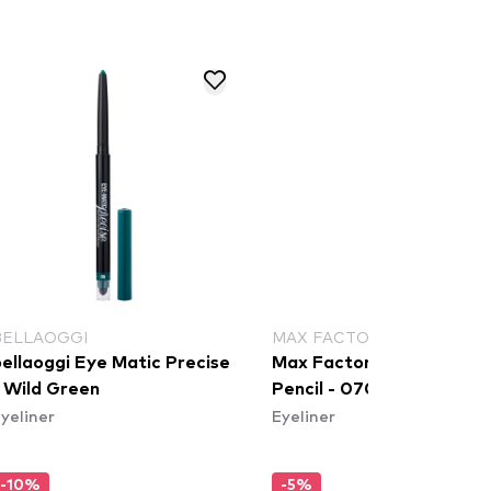
BELLAOGGI
MAX FACTOR
bellaoggi Eye Matic Precise
Max Factor Eyeliner - Koh
- Wild Green
Pencil - 070 Olive
yeliner
Eyeliner
-10%
-5%