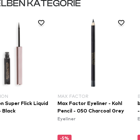
LBEN KATEGORIE
ION
MAX FACTOR
n Super Flick Liquid
Max Factor Eyeliner - Kohl
- Black
Pencil - 050 Charcoal Grey
Eyeliner
E
-5%