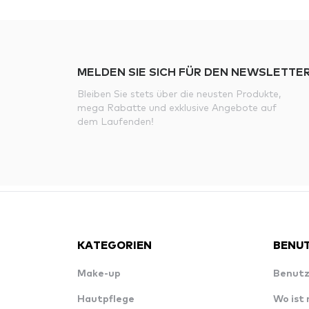
MELDEN SIE SICH FÜR DEN NEWSLETTER
Bleiben Sie stets über die neusten Produkte,
mega Rabatte und exklusive Angebote auf
dem Laufenden!
KATEGORIEN
BENUT
Make-up
Benutz
Hautpflege
Wo ist