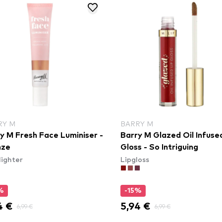
RY M
BARRY M
y M Fresh Face Luminiser -
Barry M Glazed Oil Infuse
nze
Gloss - So Intriguing
lighter
Lipgloss
%
-15%
4 €
5,94 €
6,99 €
6,99 €