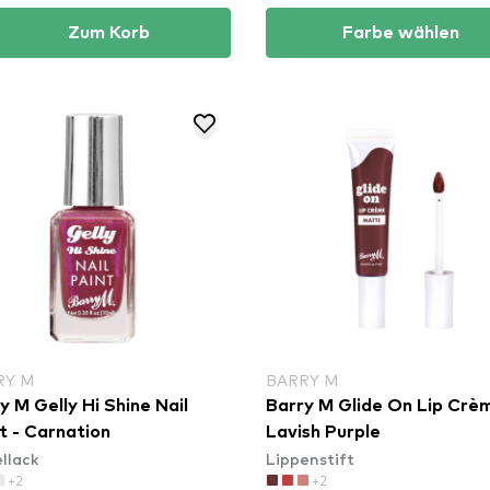
Zum Korb
Farbe wählen
RY M
BARRY M
y M Gelly Hi Shine Nail
Barry M Glide On Lip Crè
t - Carnation
Lavish Purple
llack
Lippenstift
+2
+2