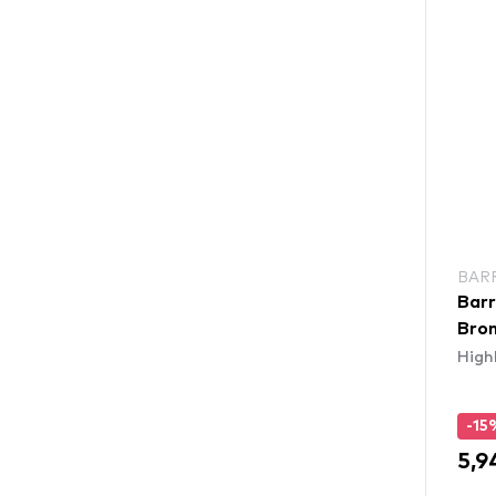
BAR
Barr
Bro
High
-15
5,9