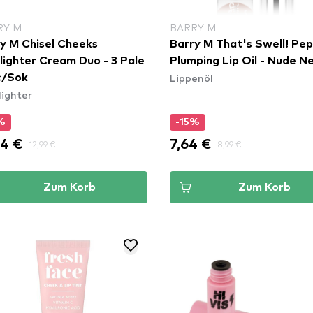
RY M
BARRY M
y M Chisel Cheeks
Barry M That's Swell! Pep
lighter Cream Duo - 3 Pale
Plumping Lip Oil - Nude N
Lippenöl
c/Sok
lighter
%
-15%
04 €
7,64 €
12,99 €
8,99 €
Zum Korb
Zum Korb