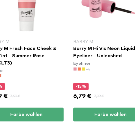
RY M
BARRY M
y M Fresh Face Cheek &
Barry M Hi Vis Neon Liqui
Tint - Summer Rose
Eyeliner - Unleashed
Eyeliner
CLT3)
+4
e
%
-15%
9 €
6,79 €
7,99 €
7,99 €
Farbe wählen
Farbe wählen