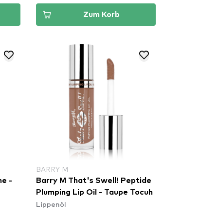
Zum Korb
BARRY M
me -
Barry M That's Swell! Peptide
Plumping Lip Oil - Taupe Tocuh
Lippenöl