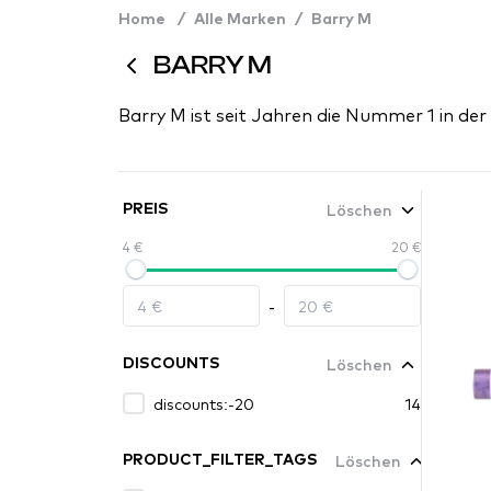
Home
/
Alle Marken
/
Barry M
BARRY M
Barry M ist seit Jahren die Nummer 1 in de
Löschen
PREIS
4 €
20 €
-
Löschen
DISCOUNTS
discounts:-20
14
Löschen
PRODUCT_FILTER_TAGS