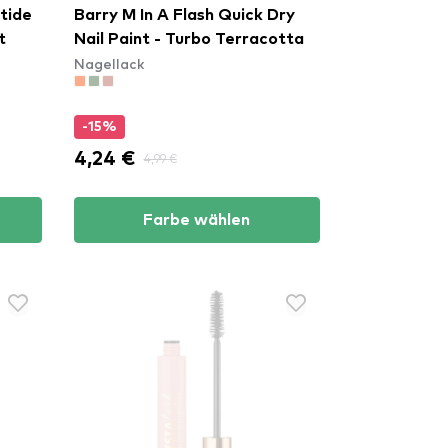
tide
Barry M In A Flash Quick Dry
t
Nail Paint - Turbo Terracotta
Nagellack
-15%
4,24 €
4,99 €
Farbe wählen