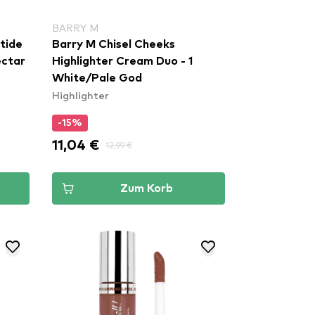
BARRY M
tide
Barry M Chisel Cheeks
ectar
Highlighter Cream Duo - 1
White/Pale God
Highlighter
-15%
11,04 €
12,99 €
Zum Korb