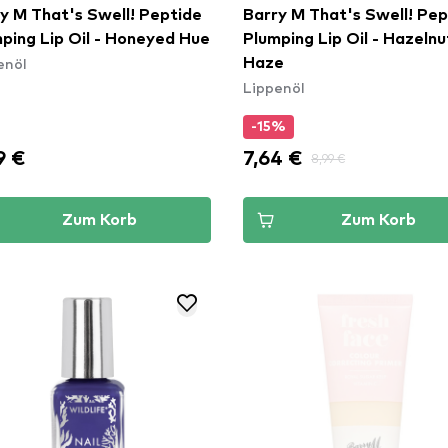
y M That's Swell! Peptide
Barry M That's Swell! Pep
ping Lip Oil - Honeyed Hue
Plumping Lip Oil - Hazelnu
enöl
Haze
Lippenöl
-15%
9 €
7,64 €
8,99 €
Zum Korb
Zum Korb