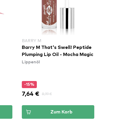
BARRY M
d
Barry M That's Swell! Peptide
Plumping Lip Oil - Mocha Magic
Lippenöl
-15%
7,64 €
8,99 €
Zum Korb