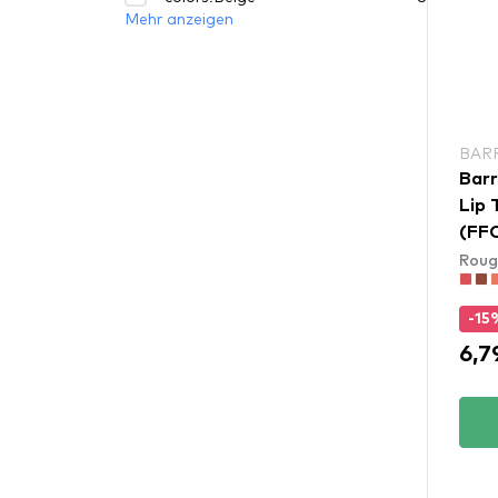
Mehr anzeigen
BAR
Barr
Lip 
(FF
Roug
-15
6,7