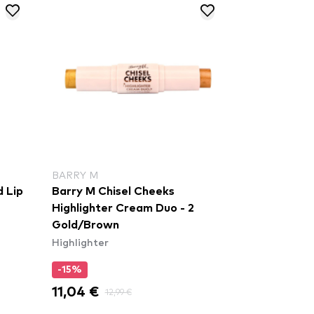
BARRY M
d Lip
Barry M Chisel Cheeks
Highlighter Cream Duo - 2
Gold/Brown
Highlighter
-15%
11,04 €
12,99 €