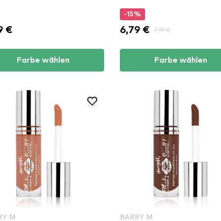
-15%
9 €
6,79 €
7,99 €
Farbe wählen
Farbe wählen
RY M
BARRY M