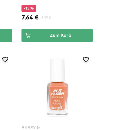
-15%
7,64 €
8,99 €
Zum Korb
BARRY M