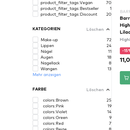
product_filter_tags:Vegan
70
product_filter_tags:Bestseller
1
BAR
product_filter_tags:Discount
20
Barr
High
Löschen
KATEGORIEN
Lila
High
Make-up
72
Lippen
24
Nägel
11
-15
Augen
18
11,
Nagellack
8
Wangen
13
Mehr anzeigen
Löschen
FARBE
colors:Brown
25
colors:Pink
19
colors:Violet
14
colors:Green
9
colors:Red
7
colors:Beige
8