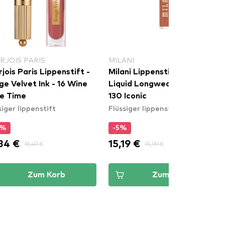
RJOIS PARIS
MILANI
jois Paris Lippenstift -
Milani Lippenstift - Stay Put
e Velvet Ink - 16 Wine
Liquid Longwear Lipstick -
e Time
130 Iconic
siger lippenstift
Flüssiger lippenstift
0%
-5%
84 €
15,19 €
16,49 €
15,99 €
Zum Korb
Zum Korb