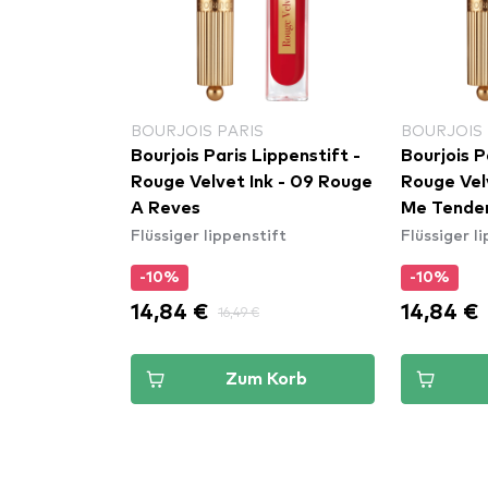
BOURJOIS PARIS
BOURJOIS 
ippenstift -
Bourjois Paris Lippenstift -
Bourjois P
 - 13 Big-
Rouge Velvet Ink - 09 Rouge
Rouge Vel
A Reves
Me Tende
ift
Flüssiger lippenstift
Flüssiger l
-10%
-10%
14,84 €
14,84 €
16,49 €
Korb
Zum Korb