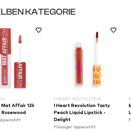
LBEN KATEGORIE
GI
I HEART REVOLUTION
 Mat Affair 12h
I Heart Revolution Tasty
b
 - Rosewood
Peach Liquid Lipstick -
L
lippenstift
F
Delight
Flüssiger lippenstift