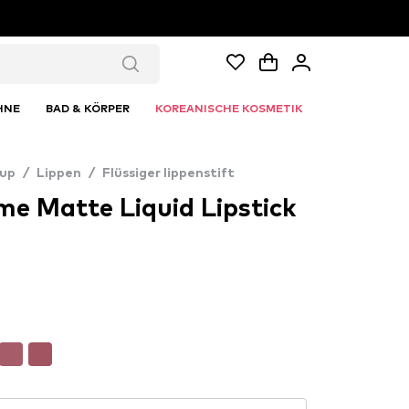
HNE
BAD & KÖRPER
KOREANISCHE KOSMETIK
up
/
Lippen
/
Flüssiger lippenstift
me Matte Liquid Lipstick