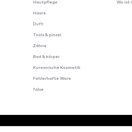
Hautpflege
Wo ist
Haare
Duft
Tools & pinsel
Zähne
Bad & körper
Koreanische Kosmetik
Fehlerhafte Ware
false
© Alle Rechte vorbehalten · Konverzija d.o.