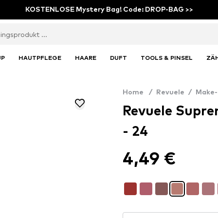
KOSTENLOSE Mystery Bag! Code: DROP-BAG >>
UP
HAUTPFLEGE
HAARE
DUFT
TOOLS & PINSEL
ZÄ
Home
/
Revuele
/
Make-
Revuele Supre
- 24
4,49 €