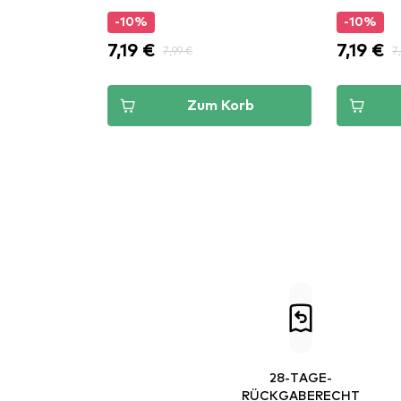
-10%
-10%
7,19 €
7,19 €
7,99 €
7
Zum Korb
28-TAGE-
RÜCKGABERECHT