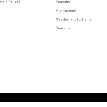
 mein Paket?
Kontakt
Mitmachen!
Geschenkgutscheine
Über uns
o.