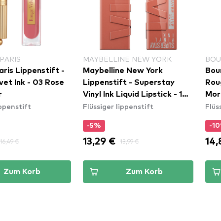
PARIS
MAYBELLINE NEW YORK
BOU
aris Lippenstift -
Maybelline New York
Bour
vet Ink - 03 Rose
Lippenstift - Superstay
Roug
r
Vinyl Ink Liquid Lipstick - 105
Mor
ippenstift
Flüssiger lippenstift
Flüs
Golden
-5%
-1
13,29 €
14,
16,49 €
13,99 €
Zum Korb
Zum Korb