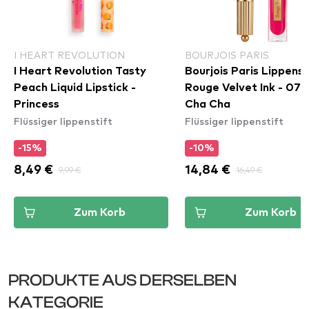
I HEART REVOLUTION
BOURJOIS PARIS
I Heart Revolution Tasty
Bourjois Paris Lippenst
Peach Liquid Lipstick -
Rouge Velvet Ink - 07 
Princess
Cha Cha
Flüssiger lippenstift
Flüssiger lippenstift
-15%
-10%
8,49 €
9,99 €
14,84 €
16,49 €
Zum Korb
Zum Korb
PRODUKTE AUS DERSELBEN
KATEGORIE