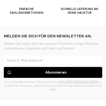
EINFACHE
SCHNELLE LIEFERUNG AN
ZAHLUNGSMETHODEN
DEINE HAUSTÜR
MELDEN SIE SICH FÜR DEN NEWSLETTER AN.
Bleiben Sie stets über die neusten Produkte, mega Rabatte
und exklusive Angebote auf dem Laufenden!
Abonnieren
Durch das Abonnieren stimme ich den
GESCHÄFTSBEDINGUNGEN
zu
und bin mir bewusst, dass ich meine Zustimmung jederzeit widerrufen
kann.