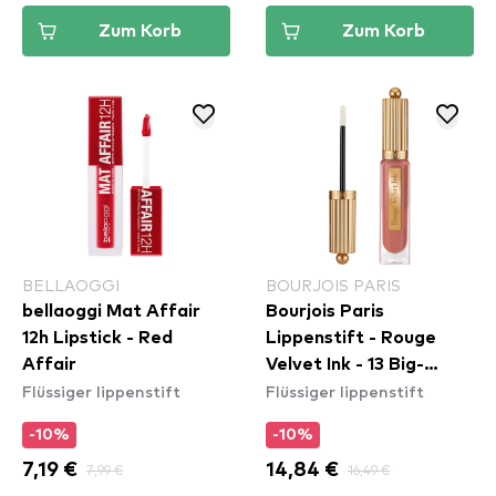
Zum Korb
Zum Korb
BELLAOGGI
BOURJOIS PARIS
bellaoggi Mat Affair
Bourjois Paris
12h Lipstick - Red
Lippenstift - Rouge
Affair
Velvet Ink - 13 Big-
Flüssiger lippenstift
Flüssiger lippenstift
Seller
-10%
-10%
7,19 €
7,99 €
14,84 €
16,49 €