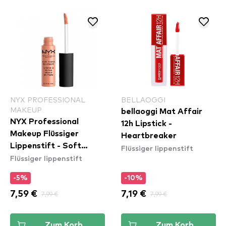
NYX PROFESSIONAL
BELLAOGGI
MAKEUP
bellaoggi Mat Affair
NYX Professional
12h Lipstick -
Makeup Flüssiger
Heartbreaker
Lippenstift - Soft
Flüssiger lippenstift
Flüssiger lippenstift
Matte Lip Cream –
Athens (SMLC15)
-5%
-10%
7,59 €
7,99 €
7,19 €
7,99 €
Zum Korb
Zum Korb