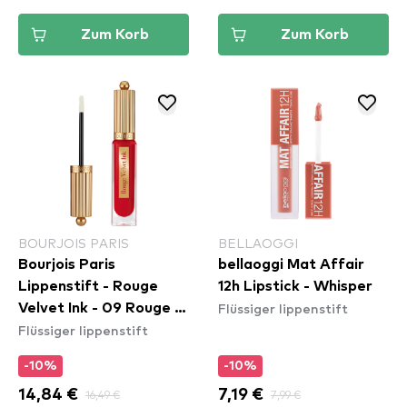
Zum Korb
Zum Korb
BOURJOIS PARIS
BELLAOGGI
Bourjois Paris
bellaoggi Mat Affair
Lippenstift - Rouge
12h Lipstick - Whisper
Flüssiger lippenstift
Velvet Ink - 09 Rouge A
Flüssiger lippenstift
Reves
-10%
-10%
14,84 €
16,49 €
7,19 €
7,99 €