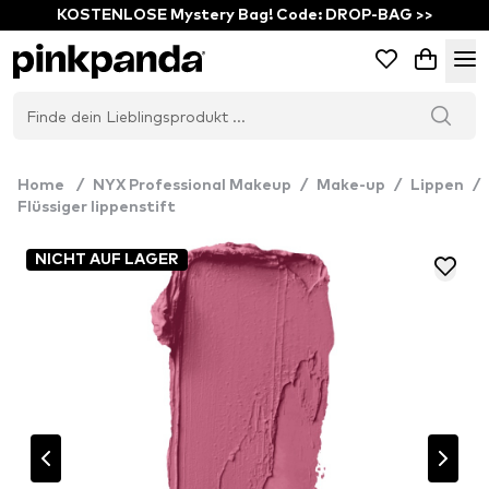
KOSTENLOSE Mystery Bag! Code: DROP-BAG >>
Home
/
NYX Professional Makeup
/
Make-up
/
Lippen
/
Flüssiger lippenstift
NICHT AUF LAGER