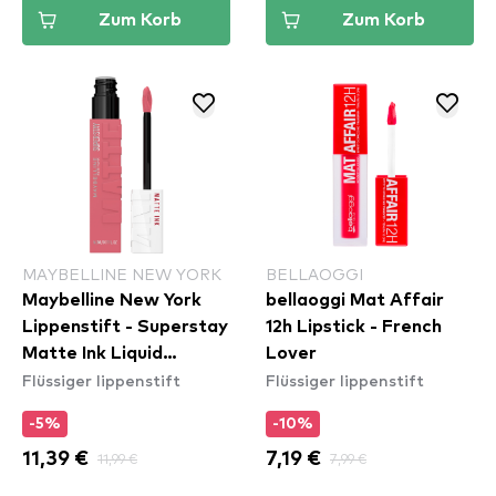
Zum Korb
Zum Korb
MAYBELLINE NEW YORK
BELLAOGGI
Maybelline New York
bellaoggi Mat Affair
Lippenstift - Superstay
12h Lipstick - French
Matte Ink Liquid
Lover
Flüssiger lippenstift
Flüssiger lippenstift
Lipstick - 180
Revolutionary
-5%
-10%
11,39 €
11,99 €
7,19 €
7,99 €