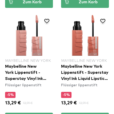
Zum Korb
Zum Korb
MAYBELLINE NEW YORK
MAYBELLINE NEW YORK
Maybelline New
Maybelline New York
York Lippenstift -
Lippenstift - Superstay
Superstay Vinyl Ink
Vinyl Ink Liquid Lipstick
Flüssiger lippenstift
Flüssiger lippenstift
Liquid Lipstick - 95
- 105 Golden
Captivated
-5%
-5%
13,29 €
13,99 €
13,29 €
13,99 €