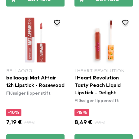
BELLAOGGI
I HEART REVOLUTION
bellaoggi Mat Affair
I Heart Revolution
12h Lipstick - Rosewood
Tasty Peach Liquid
Flüssiger lippenstift
Lipstick - Delight
Flüssiger lippenstift
-10%
-15%
7,19 €
7,99 €
8,49 €
9,99 €