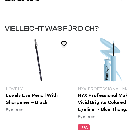
VIELLEICHT WAS FÜR DICH?
LOVELY
NYX PROFESSIONAL MA
Lovely Eye Pencil With
NYX Professional Mak
Sharpener – Black
Vivid Brights Colored L
Eyeliner
Eyeliner - Blue Thang
Eyeliner
(VBLL06)
-5%