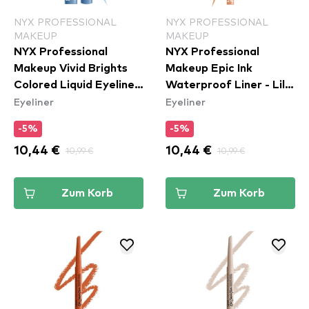
NYX PROFESSIONAL
NYX PROFESSIONAL
MAKEUP
MAKEUP
NYX Professional
NYX Professional
Makeup Vivid Brights
Makeup Epic Ink
Colored Liquid Eyeliner
Waterproof Liner - Lil
Eyeliner
Eyeliner
- Cobalt Crush
Toasty
(VBLL05)
-5%
-5%
10,44 €
10,99 €
10,44 €
10,99 €
Zum Korb
Zum Korb