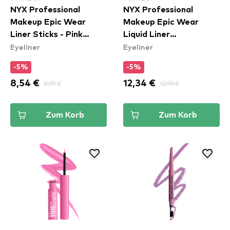
NYX Professional
NYX Professional
Makeup Epic Wear
Makeup Epic Wear
Liner Sticks - Pink
Liquid Liner
Eyeliner
Eyeliner
Spirit
Waterproof - Yellow
-5%
-5%
8,54 €
8,99 €
12,34 €
12,99 €
Zum Korb
Zum Korb