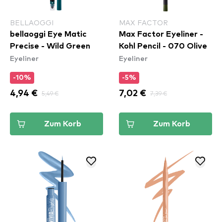
BELLAOGGI
MAX FACTOR
bellaoggi Eye Matic
Max Factor Eyeliner -
Precise - Wild Green
Kohl Pencil - 070 Olive
Eyeliner
Eyeliner
-10%
-5%
4,94 €
5,49 €
7,02 €
7,39 €
Zum Korb
Zum Korb