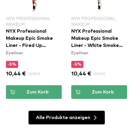
NYX PROFESSIONAL
NYX PROFESSIONAL
MAKEUP
MAKEUP
NYX Professional
NYX Professional
Makeup Epic Smoke
Makeup Epic Smoke
Liner - Fired Up
Liner - White Smoke
Eyeliner
Eyeliner
(ESL05)
(ESL01)
-5%
-5%
10,44 €
10,99 €
10,44 €
10,99 €
Zum Korb
Zum Korb
Alle Produkte anzeigen