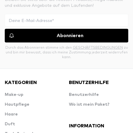
und exklusive Angebote auf dem Laufenden!
Abonnieren
Durch das Abonnieren stimme ich den
GESCHÄFTSBEDINGUNGEN
zu
und bin mir bewusst, dass ich meine Zustimmung jederzeit widerrufen
kann.
KATEGORIEN
BENUTZERHILFE
Make-up
Benutzerhilfe
Hautpflege
Wo ist mein Paket?
Haare
Duft
INFORMATION