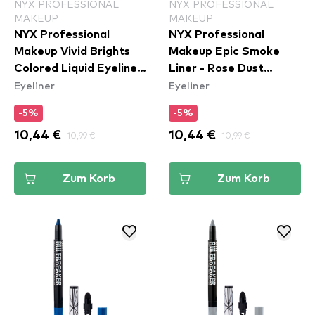
NYX PROFESSIONAL
NYX PROFESSIONAL
MAKEUP
MAKEUP
NYX Professional
NYX Professional
Makeup Vivid Brights
Makeup Epic Smoke
Colored Liquid Eyeliner
Liner - Rose Dust
Eyeliner
Eyeliner
- Don't Pink Twice
(ESL04)
(VBLL08)
-5%
-5%
10,44 €
10,99 €
10,44 €
10,99 €
Zum Korb
Zum Korb