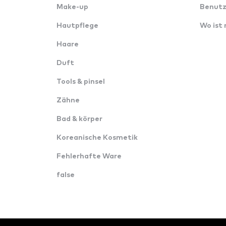
Make-up
Benutz
Hautpflege
Wo ist
Haare
Duft
Tools & pinsel
Zähne
Bad & körper
Koreanische Kosmetik
Fehlerhafte Ware
false