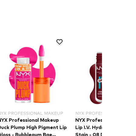
NYX PROFESSIONAL MAKEUP
NYX PROFESSIONAL MAKE
NYX Professional Makeup
NYX Professional Makeu
Duck Plump High Pigment Lip
Lip I.V. Hydrating Lip Glo
Gloss - Bubblegum Bae
Stain - 08 Drippin In Rose