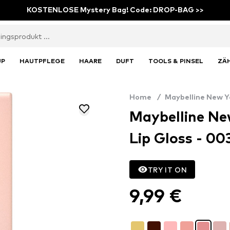
KOSTENLOSE Mystery Bag! Code: DROP-BAG >>
UP
HAUTPFLEGE
HAARE
DUFT
TOOLS & PINSEL
ZÄ
Home
/
Maybelline New Y
Maybelline New
Lip Gloss - 0
TRY IT ON
9,99 €