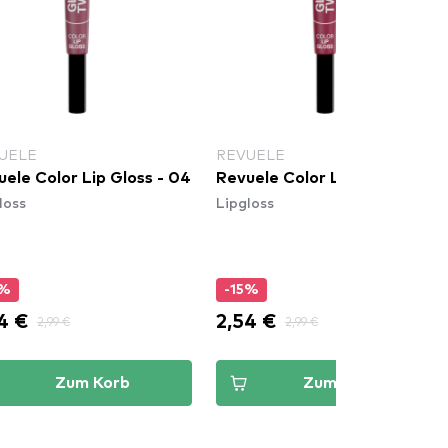
UELE
REVUELE
ele Color Lip Gloss - 04
Revuele Color Lip Gloss - 02
loss
Lipgloss
5%
-15%
4 €
2,54 €
2,99 €
2,99 €
Zum Korb
Zum Korb