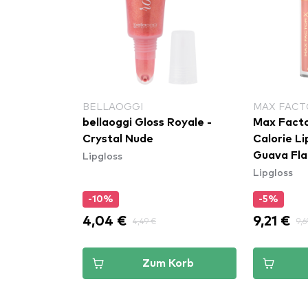
BELLAOGGI
MAX FACT
ipgloss
bellaoggi Gloss Royale -
Max Facto
s - Crave
Crystal Nude
Calorie Lip 
Lipgloss
Guava Fla
Lipgloss
-10%
-5%
4,04 €
9,21 €
4,49 €
9,6
Korb
Zum Korb