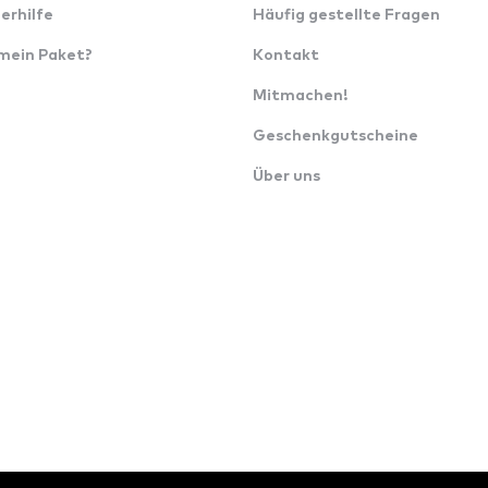
erhilfe
Häufig gestellte Fragen
 mein Paket?
Kontakt
Mitmachen!
Geschenkgutscheine
Über uns