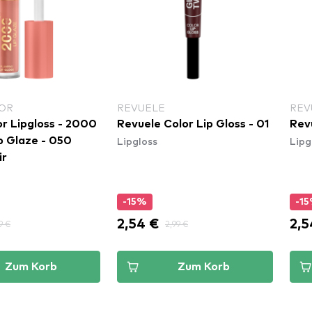
OR
REVUELE
REV
r Lipgloss - 2000
Revuele Color Lip Gloss - 01
Revu
Lipgloss
Lipg
Glaze - 050
ir
-15%
-1
2,54 €
2,5
9 €
2,99 €
Zum Korb
Zum Korb