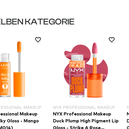
LBEN KATEGORIE
FESSIONAL MAKEUP
NYX PROFESSIONAL MAKEUP
essional Makeup
NYX Professional Makeup
ilky Gloss - Mango
Duck Plump High Pigment Lip
IMG14)
Gloss - Strike A Rose