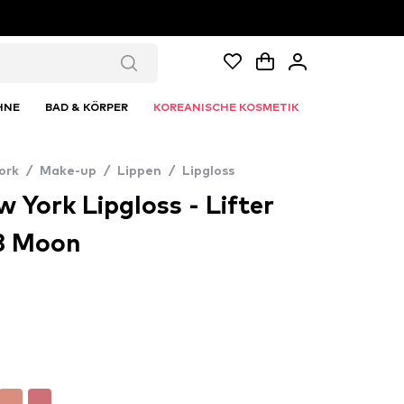
HNE
BAD & KÖRPER
KOREANISCHE KOSMETIK
ork
/
Make-up
/
Lippen
/
Lipgloss
 York Lipgloss - Lifter
03 Moon