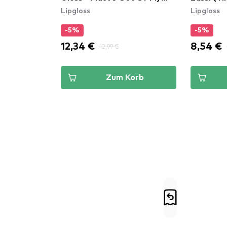
Lipgloss
Lipgloss
Way (DPLL08)
-5%
-5%
12,34 €
8,54 €
12,99 €
Zum Korb