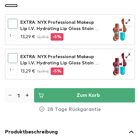
EXTRA: NYX Professional Makeup
Lip I.V. Hydrating Lip Gloss Stain -
01 Caramel Drip
1
13,29 €
13,99 €
-5%
EXTRA: NYX Professional Makeup
Lip I.V. Hydrating Lip Gloss Stain -
09 Blush Rush
1
13,29 €
13,99 €
-5%
Zum Korb
28 Tage Rückgarantie
Produktbeschreibung