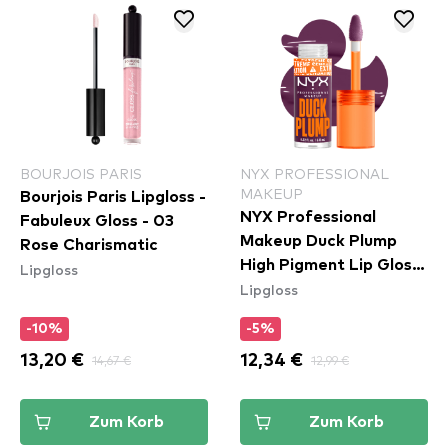
BOURJOIS PARIS
NYX PROFESSIONAL
MAKEUP
Bourjois Paris Lipgloss -
NYX Professional
Fabuleux Gloss - 03
Makeup Duck Plump
Rose Charismatic
High Pigment Lip Gloss
Lipgloss
Lipgloss
- Pure Plump (DPLL17)
-10%
-5%
13,20 €
14,67 €
12,34 €
12,99 €
Zum Korb
Zum Korb