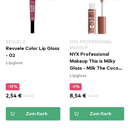
REVUELE
NYX PROFESSIONAL
MAKEUP
Revuele Color Lip Gloss
NYX Professional
- 02
Makeup This Is Milky
Lipgloss
Gloss - Milk The Coco
Lipgloss
(TIMG20)
-15%
-5%
2,54 €
2,99 €
8,54 €
8,99 €
Zum Korb
Zum Korb