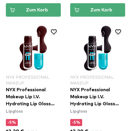
Zum Korb
Zum Korb
NYX PROFESSIONAL
NYX PROFESSIONAL
MAKEUP
MAKEUP
NYX Professional
NYX Professional
Makeup Lip I.V.
Makeup Lip I.V.
Hydrating Lip Gloss
Hydrating Lip Gloss
Lipgloss
Lipgloss
Stain - 15 Water 'Bout
Stain - 16 Grape Gushin
Wine
-5%
-5%