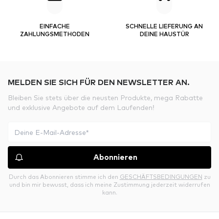
EINFACHE
SCHNELLE LIEFERUNG AN
ZAHLUNGSMETHODEN
DEINE HAUSTÜR
MELDEN SIE SICH FÜR DEN NEWSLETTER AN.
Bleiben Sie stets über die neusten Produkte, mega Rabatte
und exklusive Angebote auf dem Laufenden!
Abonnieren
Durch das Abonnieren stimme ich den
GESCHÄFTSBEDINGUNGEN
zu
und bin mir bewusst, dass ich meine Zustimmung jederzeit widerrufen
kann.