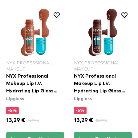
NYX PROFESSIONAL
NYX PROFESSIONAL
MAKEUP
MAKEUP
NYX Professional
NYX Professional
Makeup Lip I.V.
Makeup Lip I.V.
Hydrating Lip Gloss
Hydrating Lip Gloss
Lipgloss
Lipgloss
Stain - 01 Caramel Drip
Stain - 05 Mocha Me
Wet
-5%
-5%
13,29 €
13,99 €
13,29 €
13,99 €