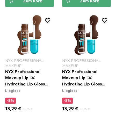
Zum Korb
Zum Korb
NYX PROFESSIONAL
NYX PROFESSIONAL
MAKEUP
MAKEUP
NYX Professional
NYX Professional
Makeup Lip I.V.
Makeup Lip I.V.
Hydrating Lip Gloss
Hydrating Lip Gloss
Lipgloss
Lipgloss
Stain - 03 Splash N
Stain - 06 Espresso
Spice
Soak
-5%
-5%
13,29 €
13,99 €
13,29 €
13,99 €