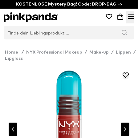
KOSTENLOSE Mystery Bag! Code: DROP-BAG >>
Home
/
NYX Professional Makeup
/
Make-up
/
Lippen
/
Lipgloss