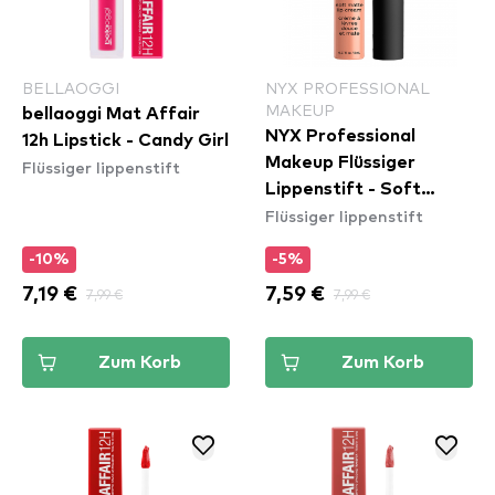
BELLAOGGI
NYX PROFESSIONAL
MAKEUP
bellaoggi Mat Affair
NYX Professional
12h Lipstick - Candy Girl
Makeup Flüssiger
Flüssiger lippenstift
Lippenstift - Soft
Flüssiger lippenstift
Matte Lip Cream –
Athens (SMLC15)
-10%
-5%
7,19 €
7,99 €
7,59 €
7,99 €
Zum Korb
Zum Korb