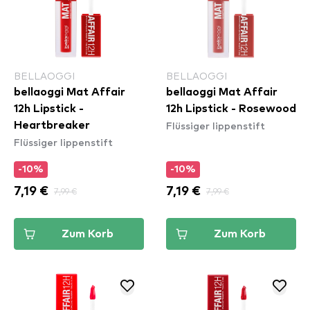
BELLAOGGI
BELLAOGGI
bellaoggi Mat Affair
bellaoggi Mat Affair
12h Lipstick -
12h Lipstick - Rosewood
Flüssiger lippenstift
Heartbreaker
Flüssiger lippenstift
-10%
-10%
7,19 €
7,99 €
7,19 €
7,99 €
Zum Korb
Zum Korb