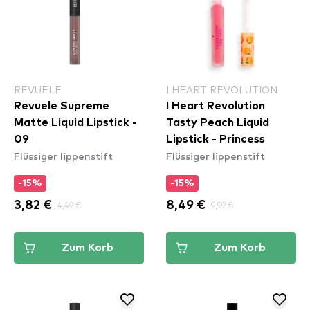
REVUELE
I HEART REVOLUTION
Revuele Supreme
I Heart Revolution
Matte Liquid Lipstick -
Tasty Peach Liquid
09
Lipstick - Princess
Flüssiger lippenstift
Flüssiger lippenstift
-15%
-15%
3,82 €
4,49 €
8,49 €
9,99 €
Zum Korb
Zum Korb