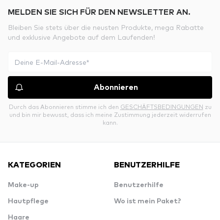
MELDEN SIE SICH FÜR DEN NEWSLETTER AN.
Bleiben Sie stets über die neusten Produkte, mega Rabatte
und exklusive Angebote auf dem Laufenden!
Abonnieren
Durch das Abonnieren stimme ich den
GESCHÄFTSBEDINGUNGEN
zu
und bin mir bewusst, dass ich meine Zustimmung jederzeit widerrufen
kann.
KATEGORIEN
BENUTZERHILFE
Make-up
Benutzerhilfe
Hautpflege
Wo ist mein Paket?
Haare