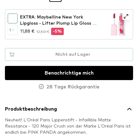
EXTRA: Maybelline New York
Lipgloss - Lifter Plump Lip Gloss -
002 Mauve Bite
1
11,88 €
12,50 €
-5%
Nicht auf Lager
Benachrichtige mich
28 Tage Rückgarantie
Produktbeschreibung
Neuheit! L’Oréal Paris Lippenstift - Infaillible Matte
Resistance - 120 Major Crush von der Marke L’Oréal Paris ist
endlich bei PINK PANDA angekommen.