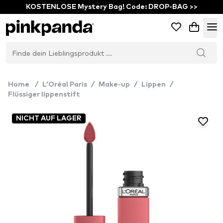
KOSTENLOSE Mystery Bag! Code: DROP-BAG >>
Home
/
L’Oréal Paris
/
Make-up
/
Lippen
/
Flüssiger lippenstift
NICHT AUF LAGER