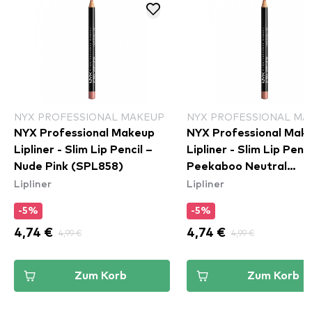
NYX PROFESSIONAL MAKEUP
NYX PROFESSIONAL MA
NYX Professional Makeup
NYX Professional Mak
Lipliner - Slim Lip Pencil –
Lipliner - Slim Lip Penci
Nude Pink (SPL858)
Peekaboo Neutral
Lipliner
Lipliner
(SPL860)
-5%
-5%
4,74 €
4,99 €
4,74 €
4,99 €
Zum Korb
Zum Korb