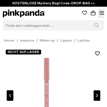
KOSTENLOSE Mystery Bag! Code: DROP-BAG >>
Home
/
essence
/
Make-up
/
Lippen
/
Lipliner
NICHT AUF LAGER