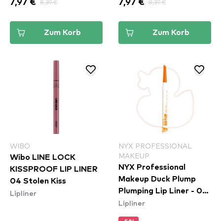
7,97 €
8,39 €
7,97 €
8,39 €
Zum Korb
Zum Korb
WIBO
NYX PROFESSIONAL
MAKEUP
Wibo LINE LOCK
NYX Professional
KISSPROOF LIP LINER
Makeup Duck Plump
04 Stolen Kiss
Plumping Lip Liner - 01
Lipliner
Lipliner
Ducking Clear