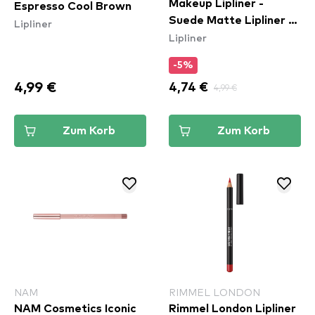
Makeup Lipliner -
Espresso Cool Brown
Suede Matte Lipliner -
Lipliner
Lipliner
Spicy (SMLL57)
-5%
4,99 €
4,74 €
4,99 €
Zum Korb
Zum Korb
NAM
RIMMEL LONDON
NAM Cosmetics Iconic
Rimmel London Lipliner