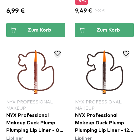
-5%
6,99 €
9,49 €
9,99 €
Zum Korb
Zum Korb
NYX PROFESSIONAL
NYX PROFESSIONAL
MAKEUP
MAKEUP
NYX Professional
NYX Professional
Makeup Duck Plump
Makeup Duck Plump
Plumping Lip Liner - 07
Plumping Lip Liner - 12
Lipliner
Lipliner
Swollen Spice
Double Dose