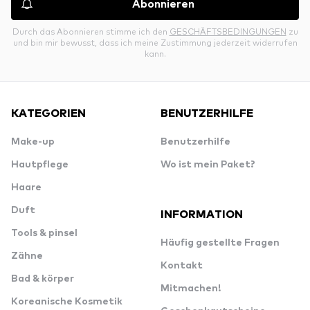
Abonnieren
Durch das Abonnieren stimme ich den
GESCHÄFTSBEDINGUNGEN
zu
und bin mir bewusst, dass ich meine Zustimmung jederzeit widerrufen
kann.
KATEGORIEN
BENUTZERHILFE
Make-up
Benutzerhilfe
Hautpflege
Wo ist mein Paket?
Haare
Duft
INFORMATION
Tools & pinsel
Häufig gestellte Fragen
Zähne
Kontakt
Bad & körper
Mitmachen!
Koreanische Kosmetik