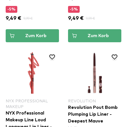
-5%
-5%
9,49 €
9,99 €
9,49 €
9,99 €
Zum Korb
Zum Korb
NYX PROFESSIONAL
REVOLUTION
MAKEUP
Revolution Pout Bomb
NYX Professional
Plumping Lip Liner -
Makeup Line Loud
Deepest Mauve
Longwear Lip Liner -