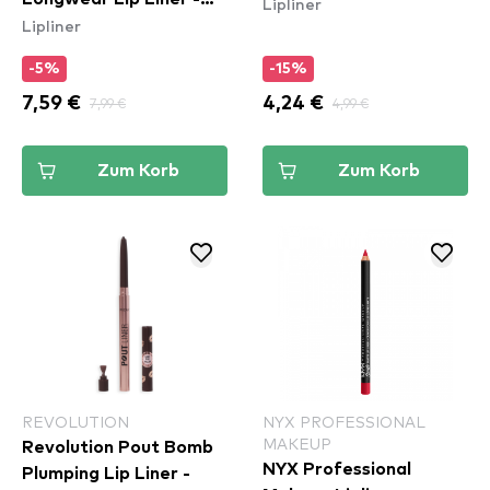
Lipliner
Lipliner
Rebel Red (LLLP11)
-5%
-15%
7,59 €
7,99 €
4,24 €
4,99 €
Zum Korb
Zum Korb
REVOLUTION
NYX PROFESSIONAL
MAKEUP
Revolution Pout Bomb
NYX Professional
Plumping Lip Liner -