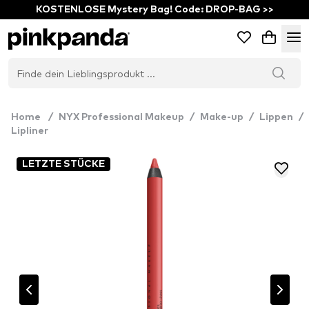
KOSTENLOSE Mystery Bag! Code: DROP-BAG >>
Home
/
NYX Professional Makeup
/
Make-up
/
Lippen
/
Lipliner
LETZTE STÜCKE