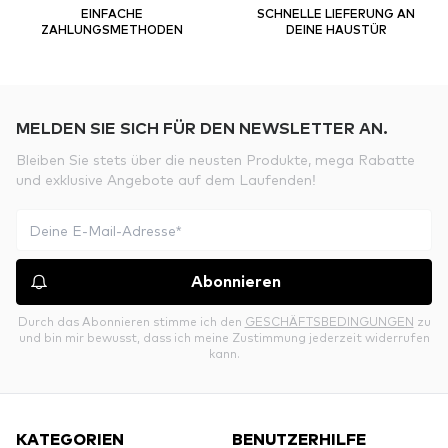
EINFACHE
SCHNELLE LIEFERUNG AN
ZAHLUNGSMETHODEN
DEINE HAUSTÜR
MELDEN SIE SICH FÜR DEN NEWSLETTER AN.
Bleiben Sie stets über die neusten Produkte, mega Rabatte
und exklusive Angebote auf dem Laufenden!
Abonnieren
Durch das Abonnieren stimme ich den
GESCHÄFTSBEDINGUNGEN
zu
und bin mir bewusst, dass ich meine Zustimmung jederzeit widerrufen
kann.
KATEGORIEN
BENUTZERHILFE