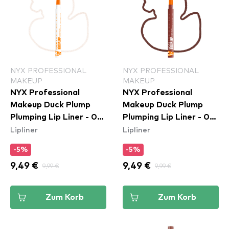
NYX PROFESSIONAL
NYX PROFESSIONAL
MAKEUP
MAKEUP
NYX Professional
NYX Professional
Makeup Duck Plump
Makeup Duck Plump
Plumping Lip Liner - 01
Plumping Lip Liner - 07
Lipliner
Lipliner
Ducking Clear
Swollen Spice
-5%
-5%
9,49 €
9,99 €
9,49 €
9,99 €
Zum Korb
Zum Korb