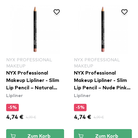
NYX PROFESSIONAL
NYX PROFESSIONAL
MAKEUP
MAKEUP
NYX Professional
NYX Professional
Makeup Lipliner - Slim
Makeup Lipliner - Slim
Lip Pencil – Natural
Lip Pencil – Nude Pink
Lipliner
Lipliner
(SPL810)
(SPL858)
-5%
-5%
4,74 €
4,99 €
4,74 €
4,99 €
Zum Korb
Zum Korb