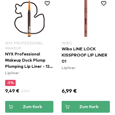
NYX PROFESSIONAL
WIBO
MAKEUP
Wibo LINE LOCK
NYX Professional
KISSPROOF LIP LINER
Makeup Duck Plump
01
Plumping Lip Liner - 12
Lipliner
Lipliner
Double Dose
-5%
6,99 €
9,49 €
9,99 €
Zum Korb
Zum Korb