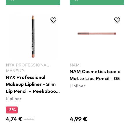
NYX PROFESSIONAL
NAM
MAKEUP
NAM Cosmetics Iconic
NYX Professional
Matte Lips Pencil - 05
Makeup Lipliner - Slim
Lipliner
Lip Pencil – Peekaboo
Lipliner
Neutral (SPL860)
-5%
4,99 €
4,74 €
4,99 €