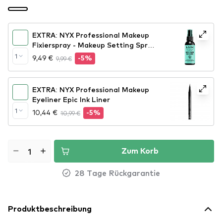
EXTRA: NYX Professional Makeup
Fixierspray - Makeup Setting Spray
– Dewy Finish (MSS02)
1
9,49 €
9,99 €
-5%
EXTRA: NYX Professional Makeup
Eyeliner Epic Ink Liner
1
10,44 €
10,99 €
-5%
Zum Korb
28 Tage Rückgarantie
Produktbeschreibung