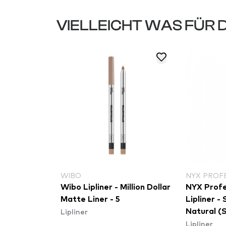
VIELLEICHT WAS FÜR 
WIBO
NYX PROF
K
Wibo Lipliner - Million Dollar
NYX Profe
LINER 01
Matte Liner - 5
Lipliner - 
Lipliner
Natural (
Lipliner