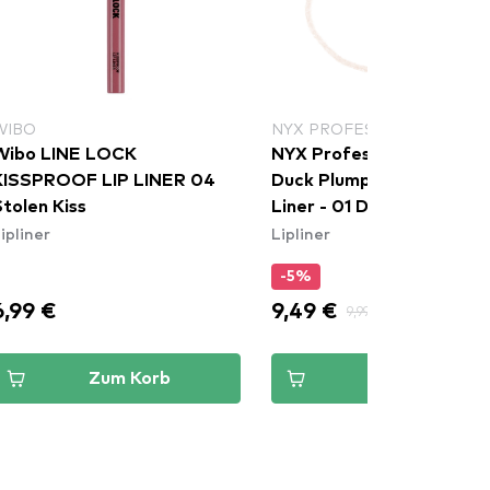
WIBO
NYX PROFESSIONAL MAKE
Wibo LINE LOCK
NYX Professional Makeu
KISSPROOF LIP LINER 04
Duck Plump Plumping Lip
tolen Kiss
Liner - 01 Ducking Clear
ipliner
Lipliner
-5%
6,99 €
9,49 €
9,99 €
Zum Korb
Zum Korb