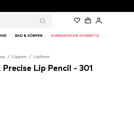
HNE
BAD & KÖRPER
KOREANISCHE KOSMETIK
up
/
Lippen
/
Lipliner
Precise Lip Pencil - 301