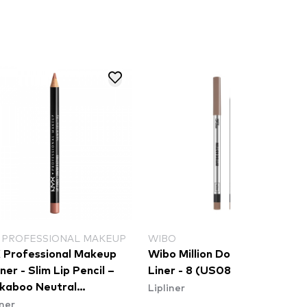
 PROFESSIONAL MAKEUP
WIBO
 Professional Makeup
Wibo Million Dollar Matte
iner - Slim Lip Pencil –
Liner - 8 (US082N8)
Lipliner
kaboo Neutral
iner
L860)