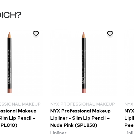
DICH?
ESSIONAL MAKEUP
NYX PROFESSIONAL MAKEUP
NYX
ssional Makeup
NYX Professional Makeup
NYX
Slim Lip Pencil –
Lipliner - Slim Lip Pencil –
Lipl
SPL810)
Nude Pink (SPL858)
Pee
Lipliner
Lipl
(SP