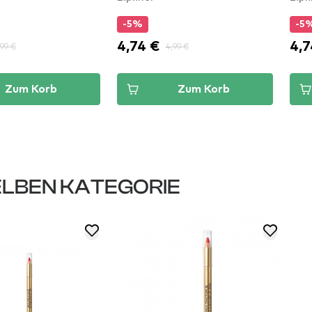
-5%
-5
4,74 €
4,7
,99 €
4,99 €
Zum Korb
Zum Korb
LBEN KATEGORIE