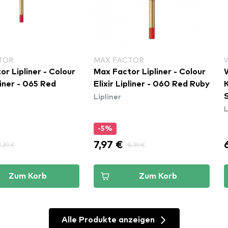
TOR
MAX FACTOR
r Lipliner - Colour
Max Factor Lipliner - Colour
pliner - 065 Red
Elixir Lipliner - 060 Red Ruby
Lipliner
S
L
-5%
7,97 €
,39 €
8,39 €
Zum Korb
Zum Korb
Alle Produkte anzeigen