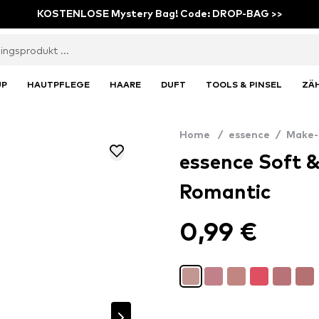
KOSTENLOSE Mystery Bag! Code: DROP-BAG >>
UP
HAUTPFLEGE
HAARE
DUFT
TOOLS & PINSEL
ZÄ
Home
/
essence
/
Make-
essence Soft & 
Romantic
0,99 €