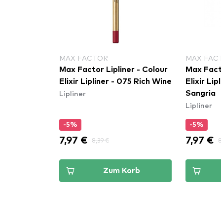
MAX FACTOR
MAX FAC
Max Factor Lipliner - Colour
Max Facto
Elixir Lipliner - 075 Rich Wine
Elixir Li
Lipliner
Sangria
Lipliner
-5%
-5%
7,97 €
7,97 €
8,39 €
8
Zum Korb