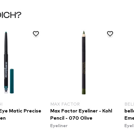
DICH?
I
MAX FACTOR
BEL
 Eye Matic Precise
Max Factor Eyeliner - Kohl
bell
een
Pencil - 070 Olive
Eme
Eyeliner
Eyel