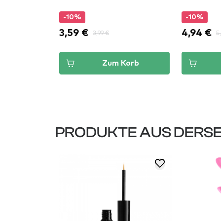
-10%
-10%
3,59 €
4,94 €
3,99 €
5
Korb
Zum Korb
PRODUKTE AUS DERSE