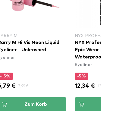
BARRY M
NYX PROFESSIONAL MAKE
arry M Hi Vis Neon Liquid
NYX Professional Makeu
Eyeliner - Unleashed
Epic Wear Liquid Liner
yeliner
Waterproof - White
Eyeliner
-15%
-5%
6,79 €
12,34 €
7,99 €
12,99 €
Zum Korb
Zum Korb