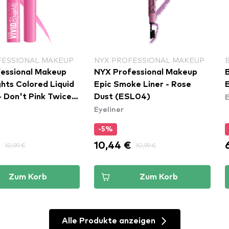
FESSIONAL MAKEUP
NYX PROFESSIONAL MAKEUP
essional Makeup
NYX Professional Makeup
B
ghts Colored Liquid
Epic Smoke Liner - Rose
E
- Don't Pink Twice
Dust (ESL04)
Eyeliner
)
-5%
€
10,44 €
10,99 €
10,99 €
Zum Korb
Zum Korb
Alle Produkte anzeigen