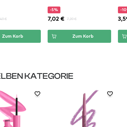
-5%
-1
7,02 €
3,5
,49 €
7,39 €
Zum Korb
Zum Korb
LBEN KATEGORIE