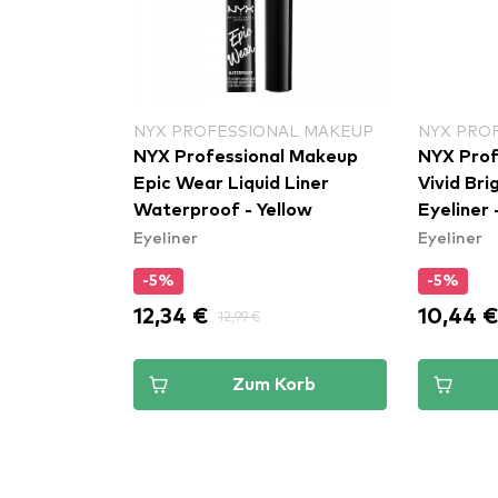
NYX PROFESSIONAL MAKEUP
NYX PRO
NYX Professional Makeup
NYX Prof
Epic Wear Liquid Liner
Vivid Bri
Waterproof - Yellow
Eyeliner 
Eyeliner
Eyeliner
(VBLL08
-5%
-5%
12,34 €
10,44 
12,99 €
Zum Korb