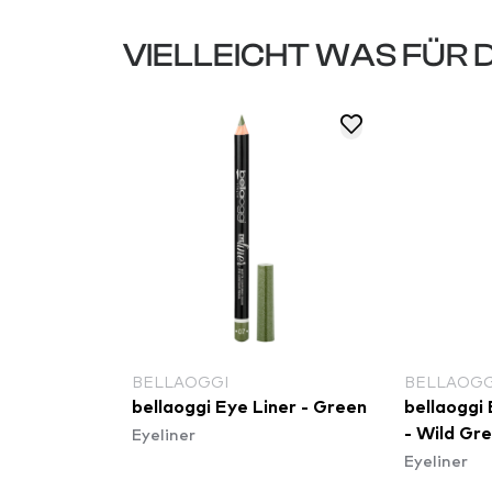
VIELLEICHT WAS FÜR 
BELLAOGGI
BELLAOGG
& Kohl
bellaoggi Eye Liner - Green
bellaoggi
Eyeliner
- Wild Gr
Eyeliner