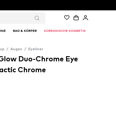
HNE
BAD & KÖRPER
KOREANISCHE KOSMETIK
up
/
Augen
/
Eyeliner
 Glow Duo-Chrome Eye
lactic Chrome