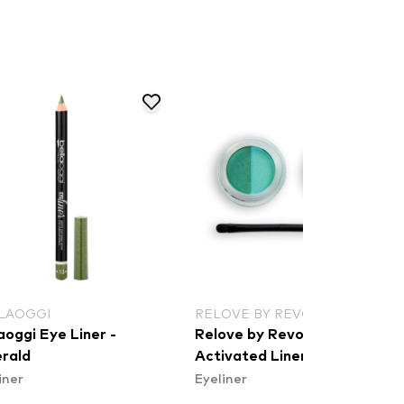
LAOGGI
RELOVE BY REVOLUTION
aoggi Eye Liner -
Relove by Revolution Water
rald
Activated Liner - Intellect
iner
Eyeliner