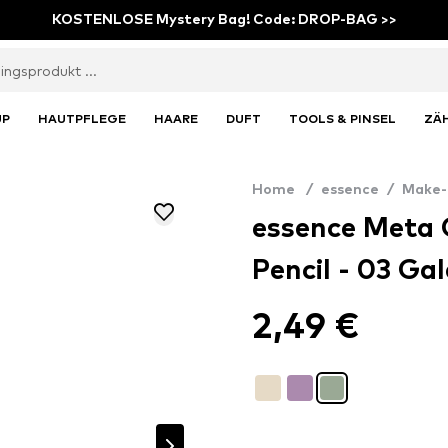
KOSTENLOSE Mystery Bag! Code: DROP-BAG >>
UP
HAUTPFLEGE
HAARE
DUFT
TOOLS & PINSEL
ZÄ
Home
/
essence
/
Make-
essence Meta
Pencil - 03 Ga
2,49 €