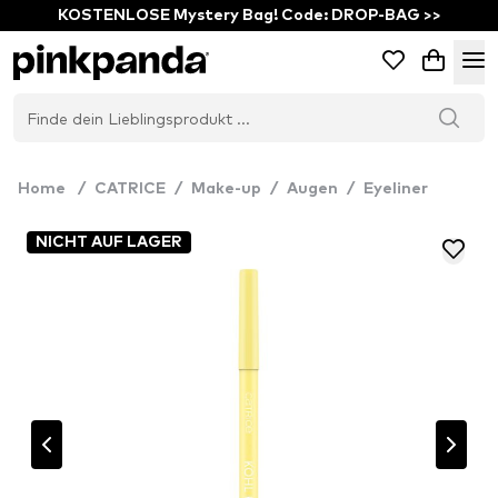
KOSTENLOSE Mystery Bag! Code: DROP-BAG >>
Home
/
CATRICE
/
Make-up
/
Augen
/
Eyeliner
NICHT AUF LAGER