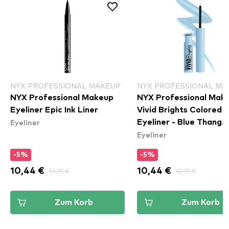
NYX PROFESSIONAL MAKEUP
NYX PROFESSIONAL MA
NYX Professional Makeup
NYX Professional Mak
Eyeliner Epic Ink Liner
Vivid Brights Colored L
Eyeliner
Eyeliner - Blue Thang
Eyeliner
(VBLL06)
-5%
-5%
10,44 €
10,99 €
10,44 €
10,99 €
Zum Korb
Zum Korb