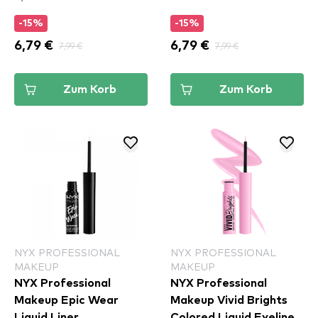
-15%
-15%
6,79 €
7,99 €
6,79 €
7,99 €
Zum Korb
Zum Korb
NYX PROFESSIONAL
NYX PROFESSIONAL
MAKEUP
MAKEUP
NYX Professional
NYX Professional
Makeup Epic Wear
Makeup Vivid Brights
Liquid Liner
Colored Liquid Eyeliner