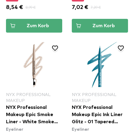
8,54 €
8,99 €
7,02 €
7,39 €
Zum Korb
Zum Korb
NYX PROFESSIONAL
NYX PROFESSIONAL
MAKEUP
MAKEUP
NYX Professional
NYX Professional
Makeup Epic Smoke
Makeup Epic Ink Liner
Liner - White Smoke
Glitz - 01 Tapered
Eyeliner
Eyeliner
(ESL01)
Twinkle