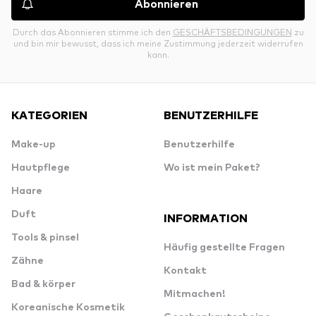
Abonnieren
Durch das Abonnieren stimme ich den
GESCHÄFTSBEDINGUNGEN
zu
und bin mir bewusst, dass ich meine Zustimmung jederzeit widerrufen
kann.
KATEGORIEN
BENUTZERHILFE
Make-up
Benutzerhilfe
Hautpflege
Wo ist mein Paket?
Haare
Duft
INFORMATION
Tools & pinsel
Häufig gestellte Fragen
Zähne
Kontakt
Bad & körper
Mitmachen!
Koreanische Kosmetik