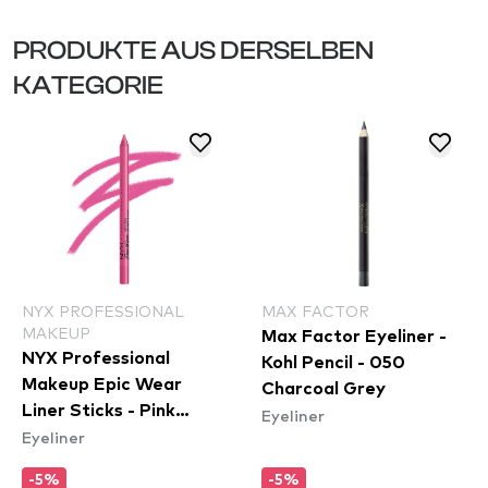
PRODUKTE AUS DERSELBEN
KATEGORIE
NYX PROFESSIONAL
MAX FACTOR
MAKEUP
Max Factor Eyeliner -
NYX Professional
Kohl Pencil - 050
Makeup Epic Wear
Charcoal Grey
Liner Sticks - Pink
Eyeliner
Eyeliner
Spirit
-5%
-5%