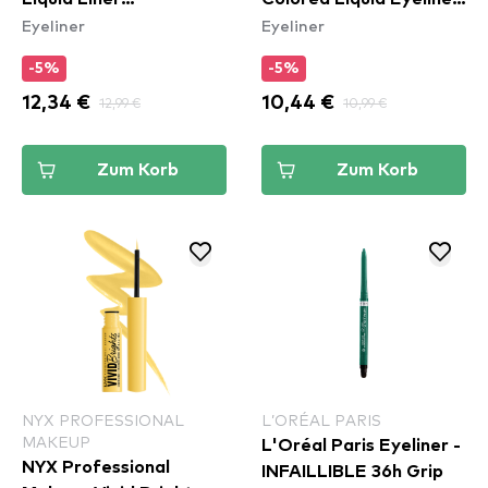
Eyeliner
Eyeliner
Waterproof - White
- Sneaky Pink (VBLL09)
-5%
-5%
12,34 €
12,99 €
10,44 €
10,99 €
Zum Korb
Zum Korb
NYX PROFESSIONAL
L’ORÉAL PARIS
MAKEUP
L'Oréal Paris Eyeliner -
NYX Professional
INFAILLIBLE 36h Grip