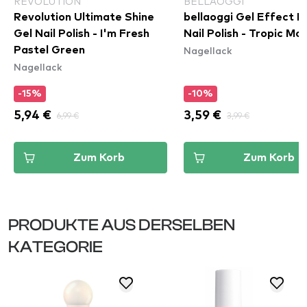
REVOLUTION
BELLAOGGI
Revolution Ultimate Shine
bellaoggi Gel Effect 
Gel Nail Polish - I'm Fresh
Nail Polish - Tropic Mo
Nagellack
Pastel Green
Nagellack
-15%
-10%
5,94 €
6,99 €
3,59 €
3,99 €
Zum Korb
Zum Korb
PRODUKTE AUS DERSELBEN
KATEGORIE