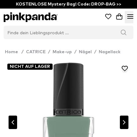
KOSTENLOSE Mystery Bag! Code: DROP-BAG >>
Home
/
CATRICE
/
Make-up
/
Nägel
/
Nagellack
NICHT AUF LAGER