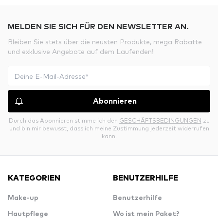
MELDEN SIE SICH FÜR DEN NEWSLETTER AN.
Bleiben Sie stets über die neusten Produkte, mega Rabatte
und exklusive Angebote auf dem Laufenden!
Abonnieren
Durch das Abonnieren stimme ich den
GESCHÄFTSBEDINGUNGEN
zu
und bin mir bewusst, dass ich meine Zustimmung jederzeit widerrufen
kann.
KATEGORIEN
BENUTZERHILFE
Make-up
Benutzerhilfe
Hautpflege
Wo ist mein Paket?