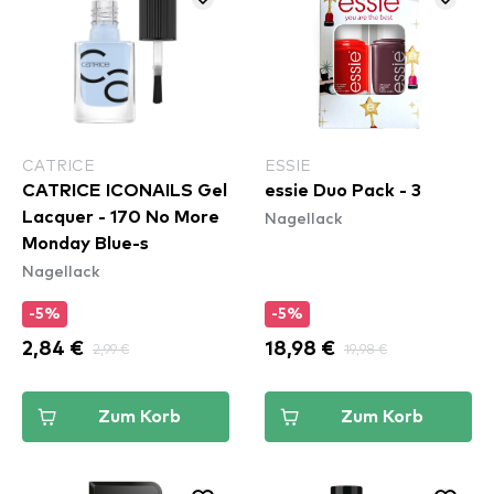
CATRICE
ESSIE
CATRICE ICONAILS Gel
essie Duo Pack - 3
Nagellack
Lacquer - 170 No More
Monday Blue-s
Nagellack
-5%
-5%
2,84 €
2,99 €
18,98 €
19,98 €
Zum Korb
Zum Korb