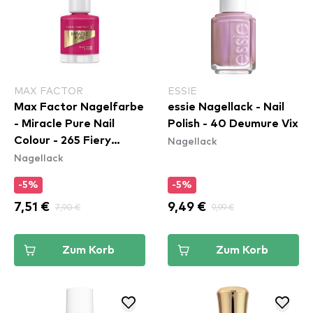
MAX FACTOR
ESSIE
Max Factor Nagelfarbe
essie Nagellack - Nail
- Miracle Pure Nail
Polish - 40 Deumure Vix
Nagellack
Colour - 265 Fiery
Nagellack
Fuchsia
-5%
-5%
7,51 €
7,90 €
9,49 €
9,99 €
Zum Korb
Zum Korb