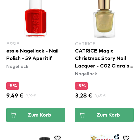
ESSIE
CATRICE
essie Nagellack - Nail
CATRICE Magic
Polish - 59 Aperitif
Christmas Story Nail
Nagellack
Lacquer - C02 Clara's
Nagellack
Adventures
-5%
-5%
9,49 €
9,99 €
3,28 €
3,45 €
Zum Korb
Zum Korb