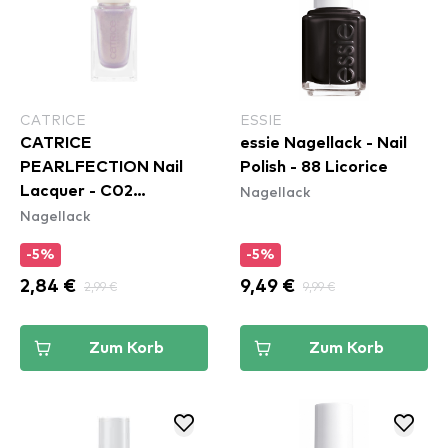
CATRICE
ESSIE
CATRICE
essie Nagellack - Nail
PEARLFECTION Nail
Polish - 88 Licorice
Nagellack
Lacquer - C02
Nagellack
Luminous Pearl
-5%
-5%
2,84 €
2,99 €
9,49 €
9,99 €
Zum Korb
Zum Korb