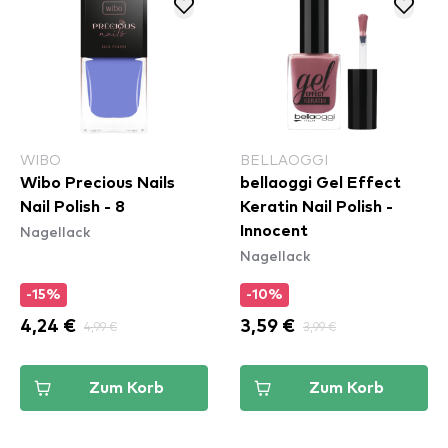
WIBO
BELLAOGGI
Wibo Precious Nails
bellaoggi Gel Effect
Nail Polish - 8
Keratin Nail Polish -
Nagellack
Innocent
Nagellack
-15%
-10%
4,24 €
4,99 €
3,59 €
3,99 €
Zum Korb
Zum Korb