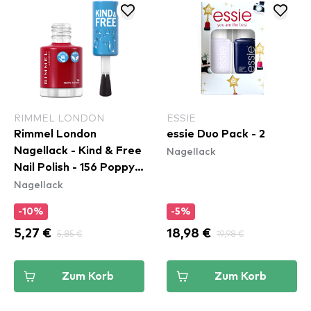
RIMMEL LONDON
ESSIE
Rimmel London
essie Duo Pack - 2
Nagellack
Nagellack - Kind & Free
Nail Polish - 156 Poppy
Nagellack
Pop Red
-10%
-5%
5,27 €
5,85 €
18,98 €
19,98 €
Zum Korb
Zum Korb