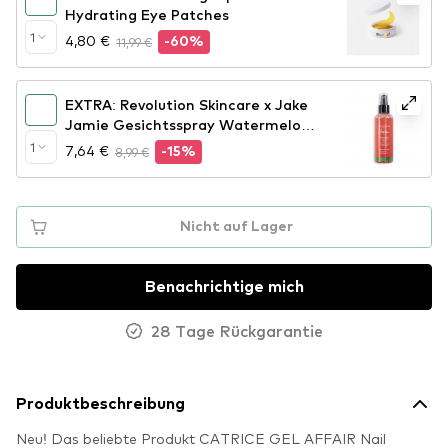
Hydrating Eye Patches
1
4,80 €
11,99 €
-60%
EXTRA: Revolution Skincare x Jake
Jamie Gesichtsspray Watermelon
Brightening Essence Spray
1
7,64 €
8,99 €
-15%
Nicht auf Lager
Benachrichtige mich
28 Tage Rückgarantie
Produktbeschreibung
Neu! Das beliebte Produkt CATRICE GEL AFFAIR Nail