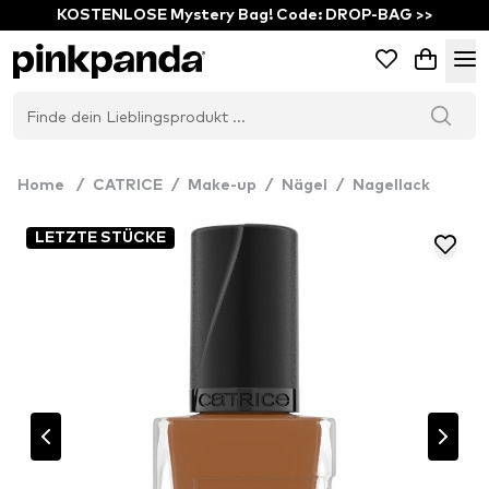
KOSTENLOSE Mystery Bag! Code: DROP-BAG >>
Home
/
CATRICE
/
Make-up
/
Nägel
/
Nagellack
LETZTE STÜCKE