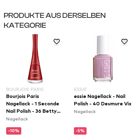
PRODUKTE AUS DERSELBEN
KATEGORIE
BOURJOIS PARIS
ESSIE
Bourjois Paris
essie Nagellack - Nail
Nagellack - 1 Seconde
Polish - 40 Deumure Vix
Nagellack
Nail Polish - 36 Betty
Nagellack
´Amo
-10%
-5%