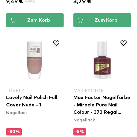
3,79 €
9,49 €
9,99 €
Zum Korb
Zum Korb
LOVELY
MAX FACTOR
Lovely Nail Polish Full
Max Factor Nagelfarbe
Cover Nude - 1
- Miracle Pure Nail
Nagellack
Colour - 373 Regal
Nagellack
Garnet
-30%
-5%