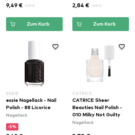
9,49 €
9,99 €
2,84 €
2,99 €
Zum Korb
Zum Korb
ESSIE
CATRICE
essie Nagellack - Nail
CATRICE Sheer
Polish - 88 Licorice
Beauties Nail Polish -
Nagellack
010 Milky Not Guilty
Nagellack
-5%