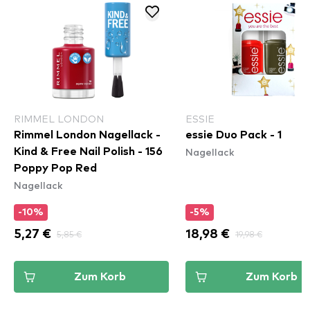
RIMMEL LONDON
ESSIE
Rimmel London Nagellack -
essie Duo Pack - 1
Nagellack
Kind & Free Nail Polish - 156
Poppy Pop Red
Nagellack
-10%
-5%
5,27 €
5,85 €
18,98 €
19,98 €
Zum Korb
Zum Korb