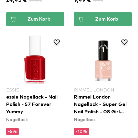
24,45 €
34,93 €
9,49 €
9,99 €
Zum Korb
Zum Korb
ESSIE
RIMMEL LONDON
essie Nagellack - Nail
Rimmel London
Polish - 57 Forever
Nagellack - Super Gel
Yummy
Nail Polish - 08 Girl
Nagellack
Nagellack
Group Blush
-5%
-10%