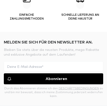
EINFACHE
SCHNELLE LIEFERUNG AN
ZAHLUNGSMETHODEN
DEINE HAUSTÜR
MELDEN SIE SICH FÜR DEN NEWSLETTER AN.
Bleiben Sie stets über die neusten Produkte, mega Rabatte
und exklusive Angebote auf dem Laufenden!
Abonnieren
Durch das Abonnieren stimme ich den
GESCHÄFTSBEDINGUNGEN
zu
und bin mir bewusst, dass ich meine Zustimmung jederzeit widerrufen
kann.