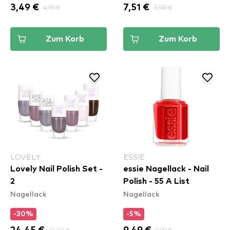
3,49 €
4,99 €
7,51 €
7,90 €
Zum Korb
Zum Korb
LOVELY
ESSIE
Lovely Nail Polish Set -
essie Nagellack - Nail
2
Polish - 55 A List
Nagellack
Nagellack
-30%
-5%