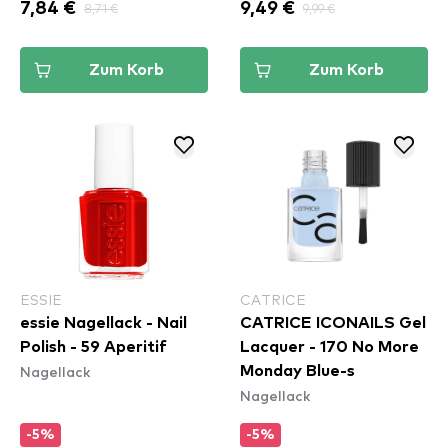
7,84 €
8,71 €
9,49 €
9,99 €
Zum Korb
Zum Korb
ESSIE
CATRICE
essie Nagellack - Nail
CATRICE ICONAILS Gel
Polish - 59 Aperitif
Lacquer - 170 No More
Nagellack
Monday Blue-s
Nagellack
-5%
-5%