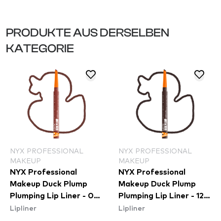
PRODUKTE AUS DERSELBEN
KATEGORIE
NYX PROFESSIONAL
NYX PROFESSIONAL
MAKEUP
MAKEUP
NYX Professional
NYX Professional
Makeup Duck Plump
Makeup Duck Plump
Plumping Lip Liner - 07
Plumping Lip Liner - 12
Lipliner
Lipliner
Swollen Spice
Double Dose