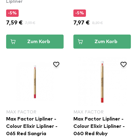
Lipliner
Gimme Drama
(LLLP01)
-5%
-5%
7,59 €
7,99 €
7,97 €
8,39 €
Zum Korb
Zum Korb
MAX FACTOR
MAX FACTOR
Max Factor Lipliner -
Max Factor Lipliner -
Colour Elixir Lipliner -
Colour Elixir Lipliner -
065 Red Sangria
060 Red Ruby