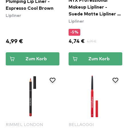
NYX Professional
Plumping Lip Liner -
Makeup Lipliner -
Espresso Cool Brown
Suede Matte Lipliner -
Lipliner
Lipliner
Spicy (SMLL57)
-5%
4,99 €
4,74 €
4,99 €
Zum Korb
Zum Korb
RIMMEL LONDON
BELLAOGGI