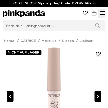
KOSTENLOSE Mystery Bag! Code: DROP-BAG >>
Home
/
CATRICE
/
Make-up
/
Lippen
/
Lipliner
NICHT AUF LAGER