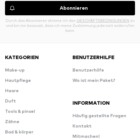
Abonnieren
Durch das Abonnieren stimme ich den
GESCHÄFTSBEDINGUNGEN
zu
und bin mir bewusst, dass ich meine Zustimmung jederzeit widerrufen
kann.
KATEGORIEN
BENUTZERHILFE
Make-up
Benutzerhilfe
Hautpflege
Wo ist mein Paket?
Haare
Duft
INFORMATION
Tools & pinsel
Häufig gestellte Fragen
Zähne
Kontakt
Bad & körper
Mitmachen!