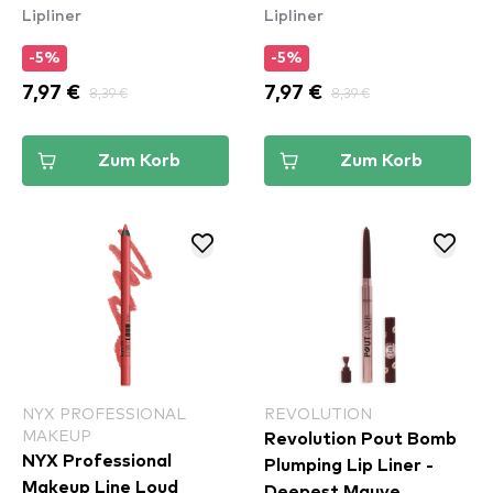
Lipliner
Lipliner
-5%
-5%
7,97 €
8,39 €
7,97 €
8,39 €
Zum Korb
Zum Korb
NYX PROFESSIONAL
REVOLUTION
MAKEUP
Revolution Pout Bomb
NYX Professional
Plumping Lip Liner -
Makeup Line Loud
Deepest Mauve