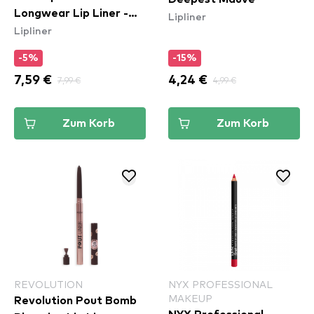
Longwear Lip Liner -
Lipliner
Lipliner
Rebel Red (LLLP11)
-5%
-15%
7,59 €
7,99 €
4,24 €
4,99 €
Zum Korb
Zum Korb
REVOLUTION
NYX PROFESSIONAL
MAKEUP
Revolution Pout Bomb