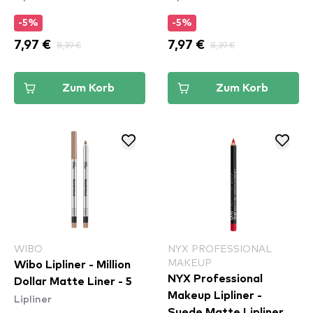
-5%
-5%
7,97 €
8,39 €
7,97 €
8,39 €
Zum Korb
Zum Korb
WIBO
NYX PROFESSIONAL
MAKEUP
Wibo Lipliner - Million
NYX Professional
Dollar Matte Liner - 5
Makeup Lipliner -
Lipliner
Suede Matte Lipliner -