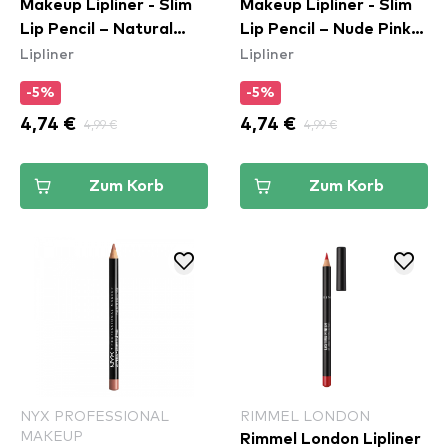
Makeup Lipliner - Slim
Makeup Lipliner - Slim
Lip Pencil – Natural
Lip Pencil – Nude Pink
Lipliner
Lipliner
(SPL810)
(SPL858)
-5%
-5%
4,74 €
4,99 €
4,74 €
4,99 €
Zum Korb
Zum Korb
NYX PROFESSIONAL
RIMMEL LONDON
MAKEUP
Rimmel London Lipliner