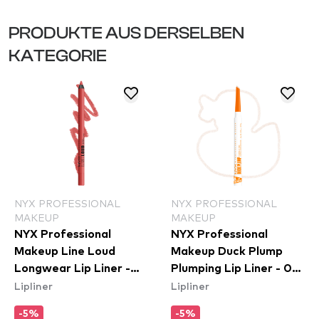
PRODUKTE AUS DERSELBEN
KATEGORIE
NYX PROFESSIONAL
NYX PROFESSIONAL
MAKEUP
MAKEUP
NYX Professional
NYX Professional
Makeup Line Loud
Makeup Duck Plump
Longwear Lip Liner -
Plumping Lip Liner - 01
Lipliner
Lipliner
Rebel Red (LLLP11)
Ducking Clear
-5%
-5%