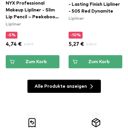
NYX Professional
- Lasting Finish Lipliner
Makeup Lipliner - Slim
- 505 Red Dynamite
Lip Pencil – Peekaboo
Lipliner
Lipliner
Neutral (SPL860)
-5%
-10%
4,74 €
4,99 €
5,27 €
5,85 €
Zum Korb
Zum Korb
Alle Produkte anzeigen