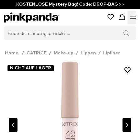
KOSTENLOSE Mystery Bag! Code: DROP-BAG >>
Home
/
CATRICE
/
Make-up
/
Lippen
/
Lipliner
NICHT AUF LAGER