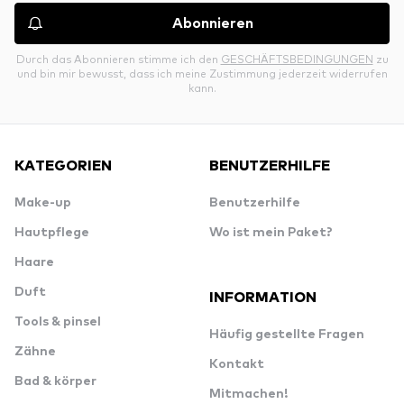
Abonnieren
Durch das Abonnieren stimme ich den
GESCHÄFTSBEDINGUNGEN
zu
und bin mir bewusst, dass ich meine Zustimmung jederzeit widerrufen
kann.
KATEGORIEN
BENUTZERHILFE
Make-up
Benutzerhilfe
Hautpflege
Wo ist mein Paket?
Haare
Duft
INFORMATION
Tools & pinsel
Häufig gestellte Fragen
Zähne
Kontakt
Bad & körper
Mitmachen!