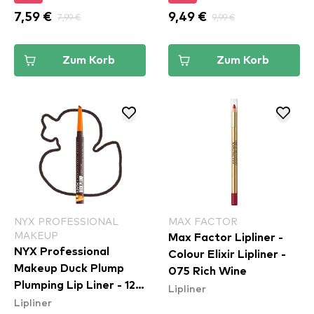
7,59 €
7,99 €
9,49 €
9,99 €
Zum Korb
Zum Korb
NYX PROFESSIONAL
MAX FACTOR
MAKEUP
Max Factor Lipliner -
NYX Professional
Colour Elixir Lipliner -
Makeup Duck Plump
075 Rich Wine
Plumping Lip Liner - 12
Lipliner
Lipliner
Double Dose