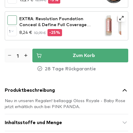
13,99 €
-5%
(3STS01)
EXTRA: Revolution Foundation
Conceal & Define Full Coverage
Foundation - F7
1
8,24 €
10,99 €
-25%
Zum Korb
28 Tage Rückgarantie
Produktbeschreibung
Neu in unseren Regalen! bellaoggi Gloss Royale - Baby Rose
jetzt erhältlich auch bei PINK PANDA.
Inhaltsstoffe und Menge