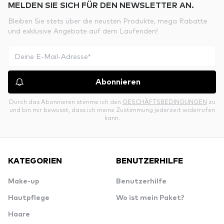
MELDEN SIE SICH FÜR DEN NEWSLETTER AN.
Bleiben Sie stets über die neusten Produkte, mega Rabatte
und exklusive Angebote auf dem Laufenden!
Abonnieren
Durch das Abonnieren stimme ich den
GESCHÄFTSBEDINGUNGEN
zu
und bin mir bewusst, dass ich meine Zustimmung jederzeit widerrufen
kann.
KATEGORIEN
BENUTZERHILFE
Make-up
Benutzerhilfe
Hautpflege
Wo ist mein Paket?
Haare