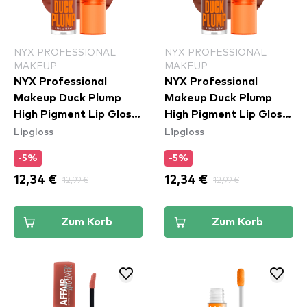
NYX PROFESSIONAL
NYX PROFESSIONAL
MAKEUP
MAKEUP
NYX Professional
NYX Professional
Makeup Duck Plump
Makeup Duck Plump
High Pigment Lip Gloss
High Pigment Lip Gloss
Lipgloss
Lipgloss
- Brown Of Applause
- Mocha Me Crazy
(DPLL05)
(DPLL07)
-5%
-5%
12,34 €
12,99 €
12,34 €
12,99 €
Zum Korb
Zum Korb