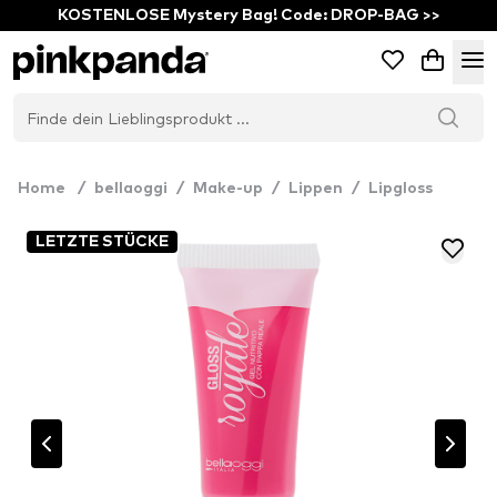
KOSTENLOSE Mystery Bag! Code: DROP-BAG >>
Home
/
bellaoggi
/
Make-up
/
Lippen
/
Lipgloss
LETZTE STÜCKE