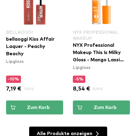
BELLAOGGI
NYX PROFESSIONAL
MAKEUP
bellaoggi Kiss Affair
NYX Professional
Laquer - Peachy
Makeup This Is Milky
Beachy
Gloss - Mango Lassi
Lipgloss
Lipgloss
(TIMG14)
-10%
-5%
7,19 €
7,99 €
8,54 €
8,99 €
Zum Korb
Zum Korb
Alle Produkte anzeigen