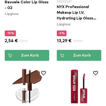
MAKEUP
Revuele Color Lip Gloss
NYX Professional
- 02
Makeup Lip I.V.
Lipgloss
Hydrating Lip Gloss
Lipgloss
Stain - 04 Cocoa
Quench!
-15%
-5%
2,54 €
2,99 €
13,29 €
13,99 €
Zum Korb
Zum Korb