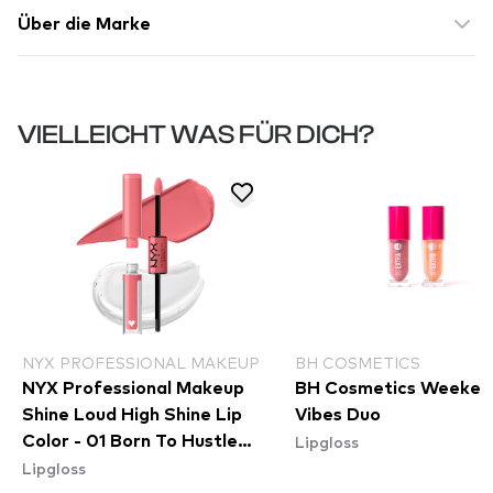
Über die Marke
VIELLEICHT WAS FÜR DICH?
NYX PROFESSIONAL MAKEUP
BH COSMETICS
NYX Professional Makeup
BH Cosmetics Weeken
Shine Loud High Shine Lip
Vibes Duo
Lipgloss
Color - 01 Born To Hustle
Lipgloss
(SHLP01)