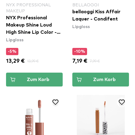
NYX PROFESSIONAL
BELLAOGGI
MAKEUP
bellaoggi Kiss Affair
NYX Professional
Laquer - Condifent
Makeup Shine Loud
Lipgloss
High Shine Lip Color -
Lipgloss
Total Baller (SLHP30)
-5%
-10%
13,29 €
13,99 €
7,19 €
7,99 €
Zum Korb
Zum Korb