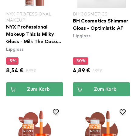
NYX PROFESSIONAL
BH COSMETICS
MAKEUP
BH Cosmetics Shimmer
NYX Professional
Gloss - Optimistic AF
Makeup This Is Milky
Lipgloss
Gloss - Milk The Coco
Lipgloss
(TIMG20)
-5%
-30%
8,54 €
8,99 €
4,89 €
6,99 €
Zum Korb
Zum Korb