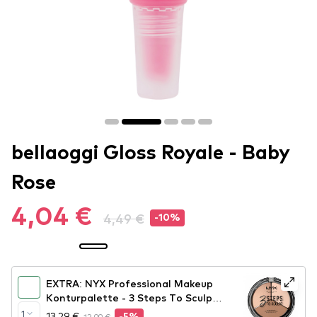
bellaoggi Gloss Royale - Baby
Rose
4,04 €
4,49 €
-10%
EXTRA: NYX Professional Makeup
Konturpalette - 3 Steps To Sculpt
Face Sculpting Palette – Fair
1
13,29 €