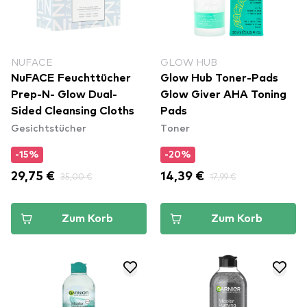
NUFACE
GLOW HUB
NuFACE Feuchttücher
Glow Hub Toner-Pads
Prep-N- Glow Dual-
Glow Giver AHA Toning
Sided Cleansing Cloths
Pads
Gesichtstücher
Toner
-15%
-20%
29,75 €
35,00 €
14,39 €
17,99 €
Zum Korb
Zum Korb