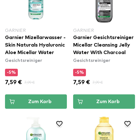
GARNIER
GARNIER
Garnier Mizellarwasser -
Garnier Gesichtsreiniger
Skin Naturals Hyaluronic
Micellar Cleansing Jelly
Aloe Micellar Water
Water With Charcoal
Gesichtsreiniger
Gesichtsreiniger
-5%
-5%
7,59 €
7,99 €
7,59 €
7,99 €
Zum Korb
Zum Korb