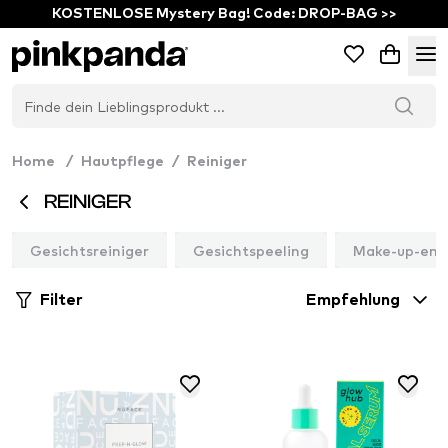
KOSTENLOSE Mystery Bag! Code: DROP-BAG >>
Home
/
Hautpflege
/
Reiniger
REINIGER
Gesichtsreiniger
Gesichtspeeling
Make-up-ent
Filter
Empfehlung