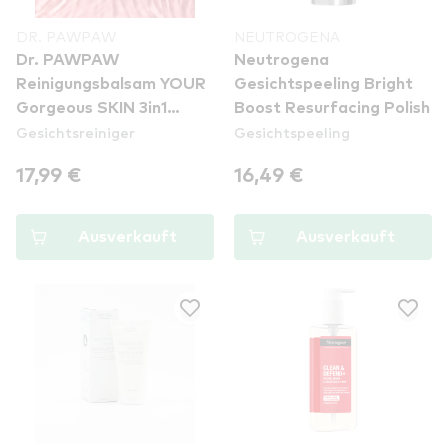
DR. PAWPAW
NEUTROGENA
Dr. PAWPAW
Neutrogena
Reinigungsbalsam YOUR
Gesichtspeeling Bright
Gorgeous SKIN 3in1
Boost Resurfacing Polish
Gesichtsreiniger
Gesichtspeeling
Cleansing Balm
17,99 €
16,49 €
Ausverkauft
Ausverkauft