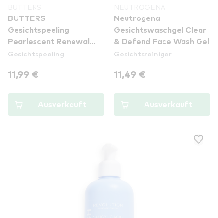
BUTTERS
NEUTROGENA
BUTTERS
Neutrogena
Gesichtspeeling
Gesichtswaschgel Clear
Pearlescent Renewal
& Defend Face Wash Gel
Gesichtspeeling
Gesichtsreiniger
Exfoliator For Facial
Area
11,99 €
11,49 €
Ausverkauft
Ausverkauft