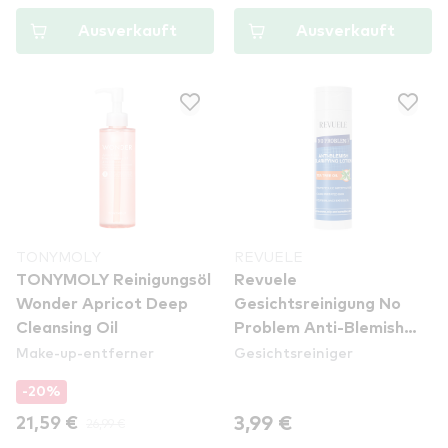
Ausverkauft
Ausverkauft
TONYMOLY
REVUELE
TONYMOLY Reinigungsöl
Revuele
Wonder Apricot Deep
Gesichtsreinigung No
Cleansing Oil
Problem Anti-Blemish
Make-up-entferner
Gesichtsreiniger
Clarifying Lotion - Tea
Tree Oil
-20%
3,99 €
21,59 €
26,99 €