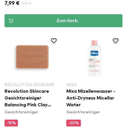
7,99 €
9,99 €
Zum Korb
REVOLUTION SKINCARE
MIXA
Revolution Skincare
Mixa Mizellenwasser -
Gesichtsreiniger
Anti-Dryness Micellar
Balancing Pink Clay
Water
Gesichtsreiniger
Gesichtsreiniger
Cleansing Bar
-15%
-20%