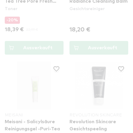
Tea Tree Pore Fresh
Radiance Cleansing Balm
Toner
Gesichtsreiniger
Toner
-20%
18,20 €
18,39 €
22,99 €
Ausverkauft
Ausverkauft
MEISANI
REVOLUTION SKINCARE
Meisani - Salicylsäure
Revolution Skincare
Reinigungsgel -Puri-Tea
Gesichtspeeling