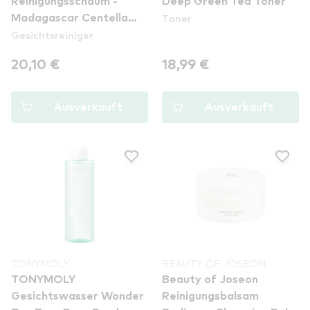
Reinigungsschaum -
Deep Green Tea Toner
Toner
Madagascar Centella
Gesichtsreiniger
Ampoule Foam
20,10 €
18,99 €
Ausverkauft
Ausverkauft
TONYMOLY
BEAUTY OF JOSEON
TONYMOLY
Beauty of Joseon
Gesichtswasser Wonder
Reinigungsbalsam