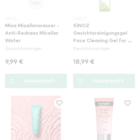
MIXA
SINOZ
Mixa Mizellenwasser -
SiNOZ
Anti-Redness Micellar
Gesichtsreinigungsgel
Water
Face Cleaning Gel for All
Gesichtsreiniger
Gesichtsreiniger
Skin
9,99 €
18,99 €
Ausverkauft
Ausverkauft