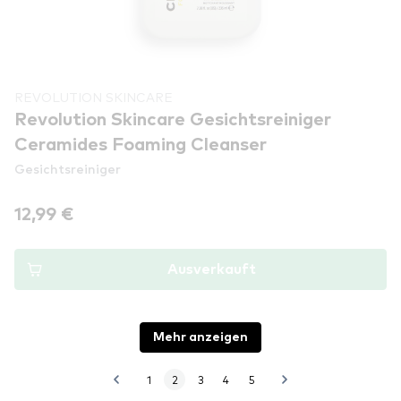
REVOLUTION SKINCARE
Revolution Skincare Gesichtsreiniger
Ceramides Foaming Cleanser
Gesichtsreiniger
12,99 €
Ausverkauft
Mehr anzeigen
1
2
3
4
5