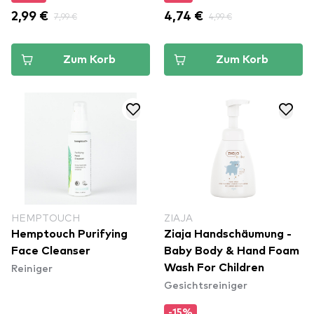
2,99 €
7,99 €
4,74 €
4,99 €
Zum Korb
Zum Korb
HEMPTOUCH
ZIAJA
Hemptouch Purifying
Ziaja Handschäumung -
Face Cleanser
Baby Body & Hand Foam
Reiniger
Wash For Children
Gesichtsreiniger
-15%