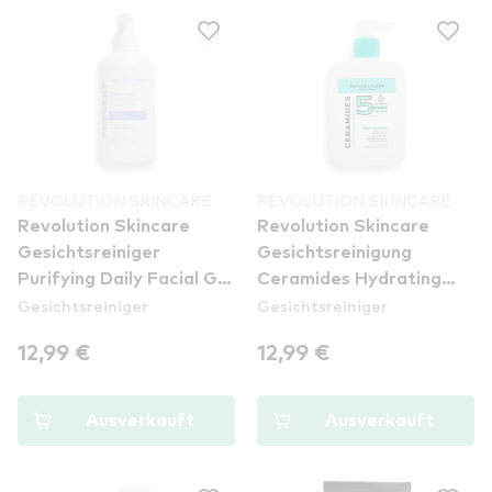
REVOLUTION SKINCARE
REVOLUTION SKINCARE
Revolution Skincare
Revolution Skincare
Gesichtsreiniger
Gesichtsreinigung
Purifying Daily Facial Gel
Ceramides Hydrating
Gesichtsreiniger
Gesichtsreiniger
Cleanser With
Cleanser
Niacinamide
12,99 €
12,99 €
Ausverkauft
Ausverkauft