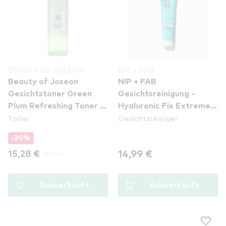
BEAUTY OF JOSEON
NIP + FAB
Beauty of Joseon
NIP + FAB
Gesichtstoner Green
Gesichtsreinigung -
Plum Refreshing Toner :
Hyaluronic Fix Extreme4
Toner
Gesichtsreiniger
AHA + BHA
Cleansing Cream
-20%
14,99 €
15,28 €
19,10 €
Ausverkauft
Ausverkauft