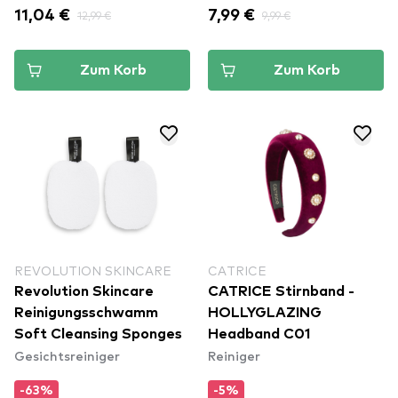
11,04 €
12,99 €
7,99 €
9,99 €
Zum Korb
Zum Korb
REVOLUTION SKINCARE
CATRICE
Revolution Skincare
CATRICE Stirnband -
Reinigungsschwamm
HOLLYGLAZING
Soft Cleansing Sponges
Headband C01
Gesichtsreiniger
Reiniger
-63%
-5%