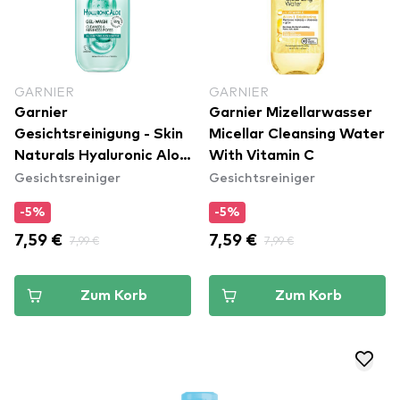
GARNIER
GARNIER
Garnier
Garnier Mizellarwasser
Gesichtsreinigung - Skin
Micellar Cleansing Water
Naturals Hyaluronic Aloe
With Vitamin C
Gesichtsreiniger
Gesichtsreiniger
Gel Wash
-5%
-5%
7,59 €
7,99 €
7,59 €
7,99 €
Zum Korb
Zum Korb