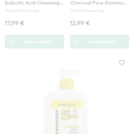
Salicylic Acid Cleansing
Charcoal Pure Gommage
Gesichtsreiniger
Gesichtspeeling
Gel
Peel
17,99 €
12,99 €
Ausverkauft
Ausverkauft