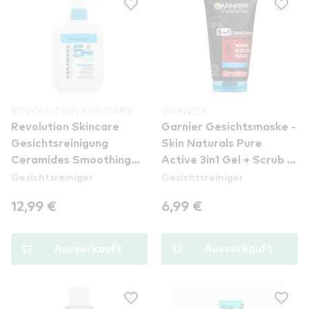
REVOLUTION SKINCARE
GARNIER
Revolution Skincare
Garnier Gesichtsmaske -
Gesichtsreinigung
Skin Naturals Pure
Ceramides Smoothing
Active 3in1 Gel + Scrub +
Gesichtsreiniger
Gesichtsreiniger
Cleanser
Anti-Blackhead Mask
12,99 €
6,99 €
Ausverkauft
Ausverkauft