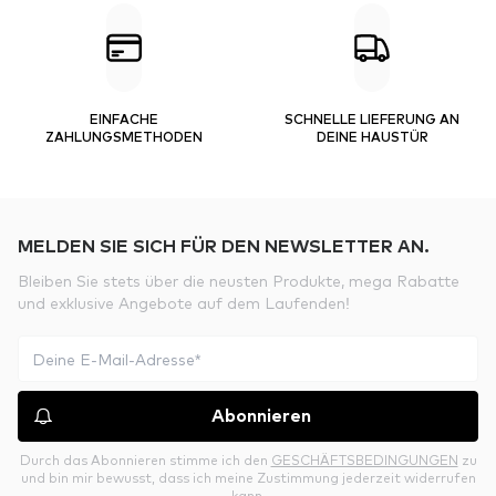
EINFACHE
SCHNELLE LIEFERUNG AN
ZAHLUNGSMETHODEN
DEINE HAUSTÜR
MELDEN SIE SICH FÜR DEN NEWSLETTER AN.
Bleiben Sie stets über die neusten Produkte, mega Rabatte
und exklusive Angebote auf dem Laufenden!
Abonnieren
Durch das Abonnieren stimme ich den
GESCHÄFTSBEDINGUNGEN
zu
und bin mir bewusst, dass ich meine Zustimmung jederzeit widerrufen
kann.