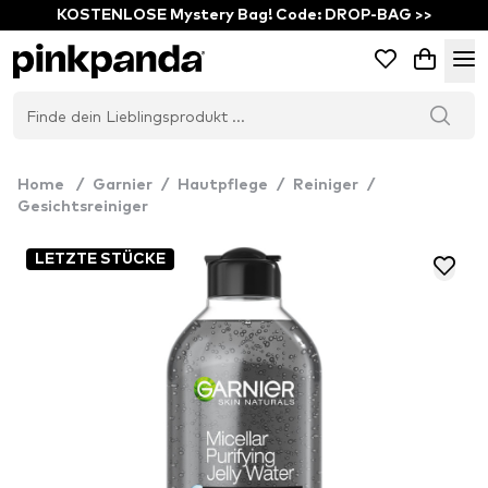
KOSTENLOSE Mystery Bag! Code: DROP-BAG >>
Home
/
Garnier
/
Hautpflege
/
Reiniger
/
Gesichtsreiniger
LETZTE STÜCKE