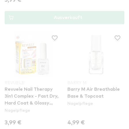
3,99 €
Ausverkauft
REVUELE
BARRY M
Revuele Nail Therapy
Barry M Air Breathable
3in1 Complex - Fast Dry,
Base & Topcoat
Nagelpflege
Hard Coat & Glossy
Nagelpflege
Shine
3,99 €
4,99 €