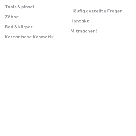
Tools & pinsel
Häufig gestellte Fragen
Zähne
Kontakt
Bad & körper
Mitmachen!
Koreanische Kosmetik
Geschenkgutscheine
Fehlerhafte Ware
Über uns
false
FOLGE UNS
Bewertung
4.5/5
von über 1000 zufriedenen Kunden