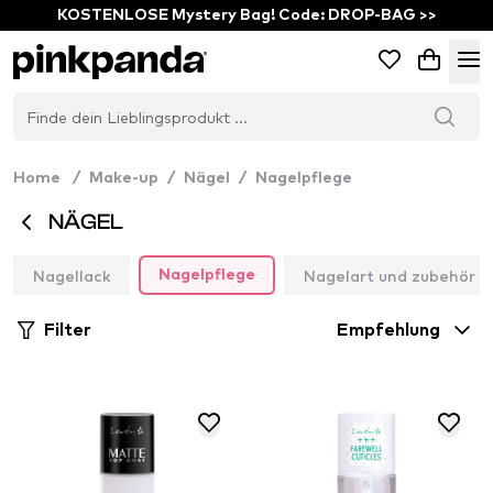
KOSTENLOSE Mystery Bag! Code: DROP-BAG >>
Home
/
Make-up
/
Nägel
/
Nagelpflege
NÄGEL
Nagellack
Nagelart und zubehör
Nagelpflege
Filter
Empfehlung