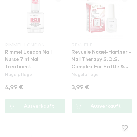
RIMMEL LONDON
REVUELE
Rimmel London Nail
Revuele Nagel-Härtner -
Nurse 7in1 Nail
Nail Therapy S.O.S.
Treatment
Complex For Brittle &
Nagelpflege
Nagelpflege
Broken Nails
4,99 €
3,99 €
Ausverkauft
Ausverkauft