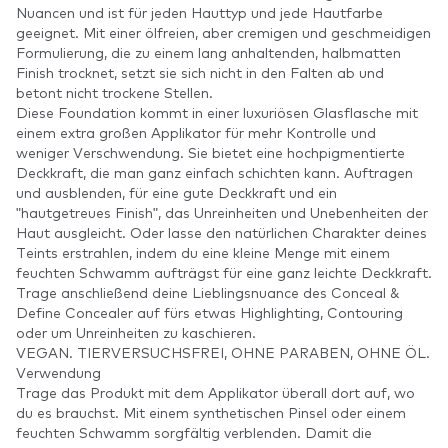
Nuancen und ist für jeden Hauttyp und jede Hautfarbe
geeignet. Mit einer ölfreien, aber cremigen und geschmeidigen
Formulierung, die zu einem lang anhaltenden, halbmatten
Finish trocknet, setzt sie sich nicht in den Falten ab und
betont nicht trockene Stellen.
Diese Foundation kommt in einer luxuriösen Glasflasche mit
einem extra großen Applikator für mehr Kontrolle und
weniger Verschwendung. Sie bietet eine hochpigmentierte
Deckkraft, die man ganz einfach schichten kann. Auftragen
und ausblenden, für eine gute Deckkraft und ein
"hautgetreues Finish", das Unreinheiten und Unebenheiten der
Haut ausgleicht. Oder lasse den natürlichen Charakter deines
Teints erstrahlen, indem du eine kleine Menge mit einem
feuchten Schwamm aufträgst für eine ganz leichte Deckkraft.
Trage anschließend deine Lieblingsnuance des Conceal &
Define Concealer auf fürs etwas Highlighting, Contouring
oder um Unreinheiten zu kaschieren.
VEGAN. TIERVERSUCHSFREI, OHNE PARABEN, OHNE ÖL.
Verwendung
Trage das Produkt mit dem Applikator überall dort auf, wo
du es brauchst. Mit einem synthetischen Pinsel oder einem
feuchten Schwamm sorgfältig verblenden. Damit die