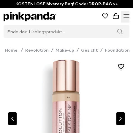
KOSTENLOSE Mystery Bag! Code: DROP-BAG >>
Home
/
Revolution
/
Make-up
/
Gesicht
/
Foundation