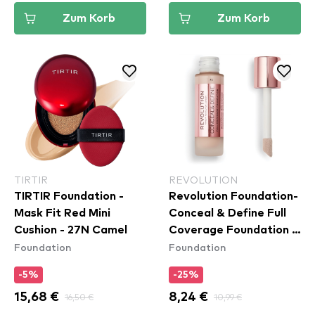
Zum Korb
Zum Korb
TIRTIR
REVOLUTION
TIRTIR Foundation -
Revolution Foundation-
Mask Fit Red Mini
Conceal & Define Full
Cushion - 27N Camel
Coverage Foundation -
Foundation
Foundation
F3
-5%
-25%
15,68 €
16,50 €
8,24 €
10,99 €