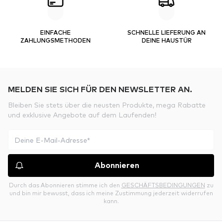
EINFACHE
SCHNELLE LIEFERUNG AN
ZAHLUNGSMETHODEN
DEINE HAUSTÜR
MELDEN SIE SICH FÜR DEN NEWSLETTER AN.
Bleiben Sie stets über die neusten Produkte, mega Rabatte
und exklusive Angebote auf dem Laufenden!
Abonnieren
Durch das Abonnieren stimme ich den
GESCHÄFTSBEDINGUNGEN
zu
und bin mir bewusst, dass ich meine Zustimmung jederzeit widerrufen
kann.