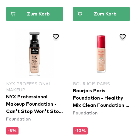
Zum Korb
Zum Korb
NYX PROFESSIONAL
BOURJOIS PARIS
MAKEUP
Bourjois Paris
NYX Professional
Foundation - Healthy
Makeup Foundation -
Mix Clean Foundation -
Can't Stop Won't Stop
Foundation
50C Rose Ivory
Foundation
Full Coverage
Foundation - Light
-5%
-10%
Porcelain (CSWSF1.3)