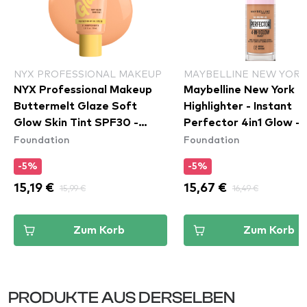
NYX PROFESSIONAL MAKEUP
MAYBELLINE NEW YORK
NYX Professional Makeup
Maybelline New York
Buttermelt Glaze Soft
Highlighter - Instant
Glow Skin Tint SPF30 -
Perfector 4in1 Glow - 
Foundation
Foundation
Whipped Butta
Medium
-5%
-5%
15,19 €
15,99 €
15,67 €
16,49 €
Zum Korb
Zum Korb
PRODUKTE AUS DERSELBEN