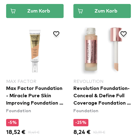
Zum Korb
Zum Korb
MAX FACTOR
REVOLUTION
Max Factor Foundation
Revolution Foundation-
- Miracle Pure Skin
Conceal & Define Full
Improving Foundation -
Coverage Foundation -
Foundation
Foundation
50 Natural Rose
F5
-5%
-25%
18,52 €
19,49 €
8,24 €
10,99 €