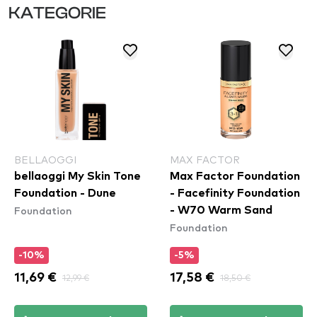
KATEGORIE
BELLAOGGI
MAX FACTOR
bellaoggi My Skin Tone
Max Factor Foundation
Foundation - Dune
- Facefinity Foundation
Foundation
- W70 Warm Sand
Foundation
-10%
-5%
11,69 €
12,99 €
17,58 €
18,50 €