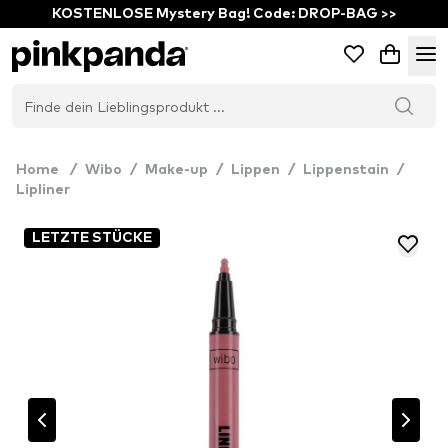
KOSTENLOSE Mystery Bag! Code: DROP-BAG >>
Home
/
Wibo
/
Make-up
/
Lippen
/
Lippenstain
/
Lipliner
LETZTE STÜCKE