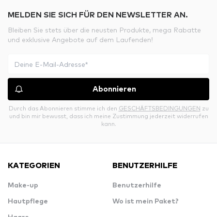
MELDEN SIE SICH FÜR DEN NEWSLETTER AN.
Bleiben Sie stets über die neusten Produkte, mega Rabatte
und exklusive Angebote auf dem Laufenden!
Abonnieren
Durch das Abonnieren stimme ich den
GESCHÄFTSBEDINGUNGEN
zu
und bin mir bewusst, dass ich meine Zustimmung jederzeit widerrufen
kann.
KATEGORIEN
BENUTZERHILFE
Make-up
Benutzerhilfe
Hautpflege
Wo ist mein Paket?