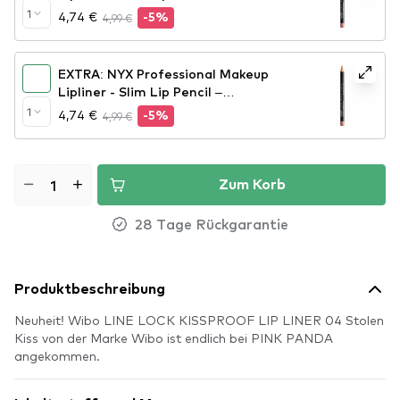
Pink (SPL858)
1
4,74 €
4,99 €
-5%
EXTRA: NYX Professional Makeup
Lipliner - Slim Lip Pencil –
Peekaboo Neutral (SPL860)
1
4,74 €
4,99 €
-5%
Zum Korb
28 Tage Rückgarantie
Produktbeschreibung
Neuheit! Wibo LINE LOCK KISSPROOF LIP LINER 04 Stolen
Kiss von der Marke Wibo ist endlich bei PINK PANDA
angekommen.