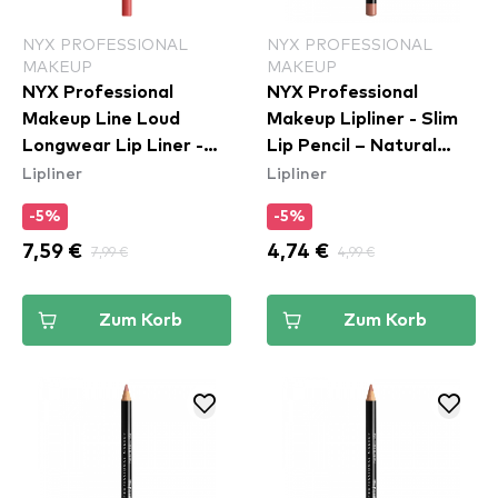
NYX PROFESSIONAL
NYX PROFESSIONAL
MAKEUP
MAKEUP
NYX Professional
NYX Professional
Makeup Line Loud
Makeup Lipliner - Slim
Longwear Lip Liner -
Lip Pencil – Natural
Lipliner
Lipliner
Rebel Red (LLLP11)
(SPL810)
-5%
-5%
7,59 €
7,99 €
4,74 €
4,99 €
Zum Korb
Zum Korb