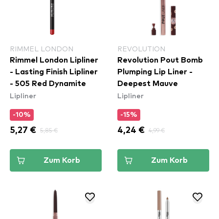
RIMMEL LONDON
REVOLUTION
Rimmel London Lipliner
Revolution Pout Bomb
- Lasting Finish Lipliner
Plumping Lip Liner -
- 505 Red Dynamite
Deepest Mauve
Lipliner
Lipliner
-10%
-15%
5,27 €
5,85 €
4,24 €
4,99 €
Zum Korb
Zum Korb