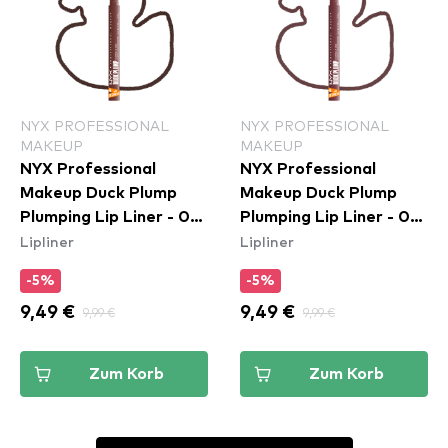
NYX PROFESSIONAL
NYX PROFESSIONAL
MAKEUP
MAKEUP
NYX Professional
NYX Professional
Makeup Duck Plump
Makeup Duck Plump
Plumping Lip Liner - 08
Plumping Lip Liner - 04
Lipliner
Lipliner
Dash Of Cocoa
Fill Em' In
-5%
-5%
9,49 €
9,99 €
9,49 €
9,99 €
Zum Korb
Zum Korb