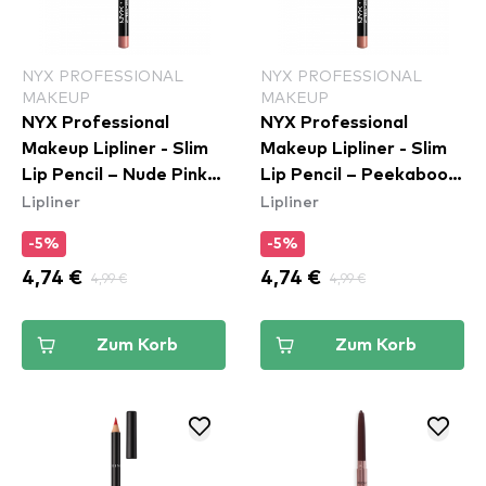
NYX PROFESSIONAL
NYX PROFESSIONAL
MAKEUP
MAKEUP
NYX Professional
NYX Professional
Makeup Lipliner - Slim
Makeup Lipliner - Slim
Lip Pencil – Nude Pink
Lip Pencil – Peekaboo
Lipliner
Lipliner
(SPL858)
Neutral (SPL860)
-5%
-5%
4,74 €
4,99 €
4,74 €
4,99 €
Zum Korb
Zum Korb