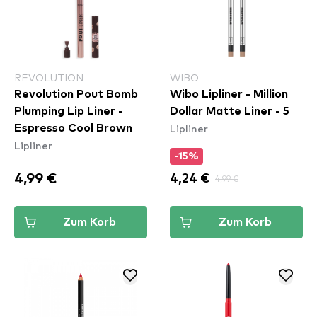
REVOLUTION
WIBO
Revolution Pout Bomb
Wibo Lipliner - Million
Plumping Lip Liner -
Dollar Matte Liner - 5
Lipliner
Espresso Cool Brown
Lipliner
-15%
4,99 €
4,24 €
4,99 €
Zum Korb
Zum Korb