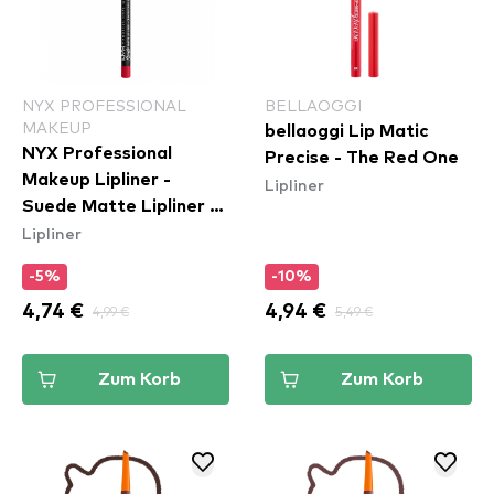
NYX PROFESSIONAL
BELLAOGGI
MAKEUP
bellaoggi Lip Matic
NYX Professional
Precise - The Red One
Makeup Lipliner -
Lipliner
Suede Matte Lipliner -
Lipliner
Spicy (SMLL57)
-5%
-10%
4,74 €
4,99 €
4,94 €
5,49 €
Zum Korb
Zum Korb