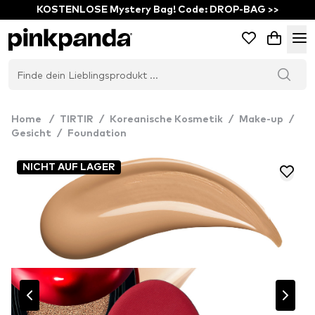
KOSTENLOSE Mystery Bag! Code: DROP-BAG >>
Home
/
TIRTIR
/
Koreanische Kosmetik
/
Make-up
/
Gesicht
/
Foundation
NICHT AUF LAGER