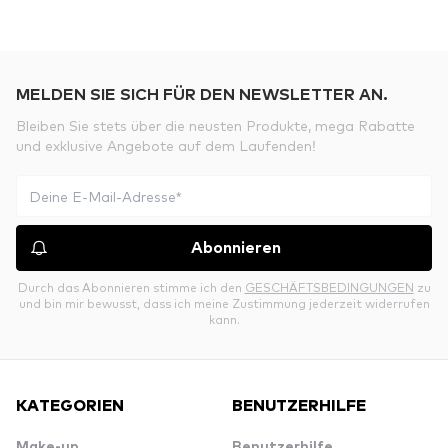
MELDEN SIE SICH FÜR DEN NEWSLETTER AN.
Bleiben Sie stets über die neusten Produkte, mega Rabatte
und exklusive Angebote auf dem Laufenden!
Abonnieren
Durch das Abonnieren stimme ich den
GESCHÄFTSBEDINGUNGEN
zu
und bin mir bewusst, dass ich meine Zustimmung jederzeit widerrufen
kann.
KATEGORIEN
BENUTZERHILFE
Make-up
Benutzerhilfe