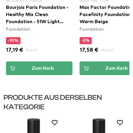
BOURJOIS PARIS
MAX FACTOR
Bourjois Paris Foundation -
Max Factor Foundation
Healthy Mix Clean
Facefinity Foundation
Foundation - 51W Light
Warm Beige
Foundation
Foundation
Vanilla
-10%
-5%
17,19 €
19,10 €
17,58 €
18,50 €
Zum Korb
Zum Korb
PRODUKTE AUS DERSELBEN
KATEGORIE