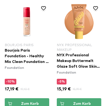
BOURJOIS PARIS
NYX PROFESSIONAL
MAKEUP
Bourjois Paris
NYX Professional
Foundation - Healthy
Makeup Buttermelt
Mix Clean Foundation -
Glaze Soft Glow Skin
Foundation
50C Rose Ivory
Foundation
Tint SPF30 - Vanilla
Bean Butta
-10%
-5%
17,19 €
19,10 €
15,19 €
15,99 €
Zum Korb
Zum Korb