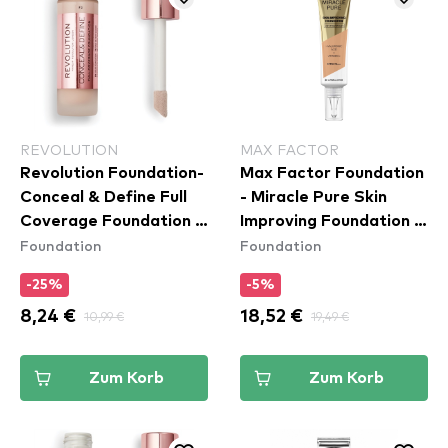
REVOLUTION
MAX FACTOR
Revolution Foundation-
Max Factor Foundation
Conceal & Define Full
- Miracle Pure Skin
Coverage Foundation -
Improving Foundation -
Foundation
Foundation
F3
50 Natural Rose
-25%
-5%
8,24 €
10,99 €
18,52 €
19,49 €
Zum Korb
Zum Korb