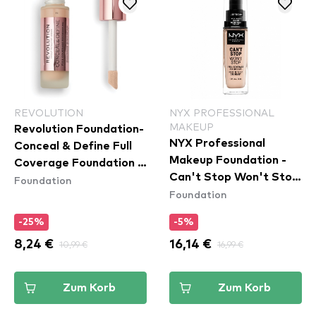
REVOLUTION
NYX PROFESSIONAL
MAKEUP
Revolution Foundation-
NYX Professional
Conceal & Define Full
Makeup Foundation -
Coverage Foundation -
Can't Stop Won't Stop
Foundation
F5
Foundation
Full Coverage
Foundation - Light
-25%
-5%
Porcelain (CSWSF1.3)
8,24 €
10,99 €
16,14 €
16,99 €
Zum Korb
Zum Korb