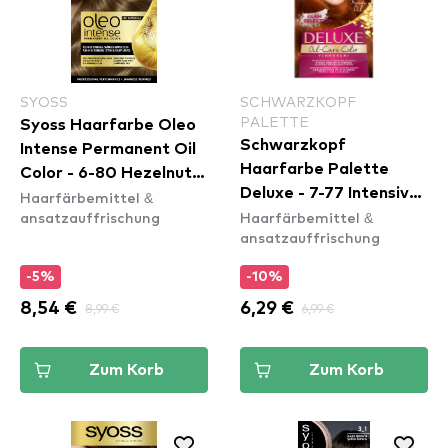
SYOSS
SCHWARZKOPF
PALETTE
Syoss Haarfarbe Oleo
Schwarzkopf
Intense Permanent Oil
Haarfarbe Palette
Color - 6-80 Hezelnut
Deluxe - 7-77 Intensive
Haarfärbemittel &
Blond
ansatzauffrischung
Haarfärbemittel &
Shiny Copper
ansatzauffrischung
-5%
-10%
8,54 €
8,99 €
6,29 €
6,99 €
Zum Korb
Zum Korb