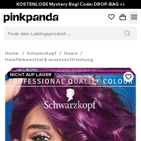
KOSTENLOSE Mystery Bag! Code: DROP-BAG >>
Home
/
Schwarzkopf
/
Haare
/
Haarfärbemittel & ansatzauffrischung
NICHT AUF LAGER