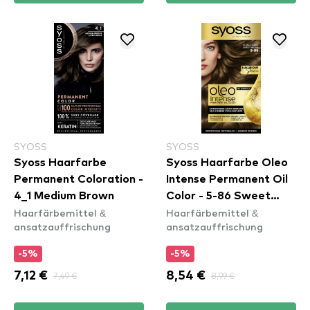
SYOSS
SYOSS
Syoss Haarfarbe
Syoss Haarfarbe Oleo
Permanent Coloration -
Intense Permanent Oil
4_1 Medium Brown
Color - 5-86 Sweet
Haarfärbemittel &
Haarfärbemittel &
Brown
ansatzauffrischung
ansatzauffrischung
-5%
-5%
7,12 €
7,49 €
8,54 €
8,99 €