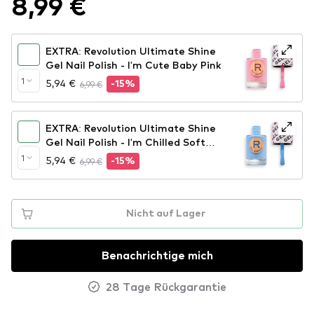
8,99 €
EXTRA: Revolution Ultimate Shine
Gel Nail Polish - I'm Cute Baby Pink
1
5,94 €
6,99 €
-15%
EXTRA: Revolution Ultimate Shine
Gel Nail Polish - I'm Chilled Soft
Blue
1
5,94 €
6,99 €
-15%
Nicht auf Lager
Benachrichtige mich
28 Tage Rückgarantie