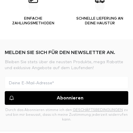
EINFACHE
SCHNELLE LIEFERUNG AN
ZAHLUNGSMETHODEN
DEINE HAUSTÜR
MELDEN SIE SICH FÜR DEN NEWSLETTER AN.
Bleiben Sie stets über die neusten Produkte, mega Rabatte
und exklusive Angebote auf dem Laufenden!
Abonnieren
Durch das Abonnieren stimme ich den
GESCHÄFTSBEDINGUNGEN
zu
und bin mir bewusst, dass ich meine Zustimmung jederzeit widerrufen
kann.