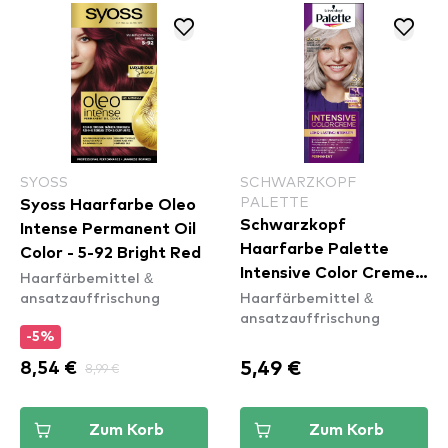
SYOSS
SCHWARZKOPF
PALETTE
Syoss Haarfarbe Oleo
Schwarzkopf
Intense Permanent Oil
Haarfarbe Palette
Color - 5-92 Bright Red
Intensive Color Creme -
Haarfärbemittel &
ansatzauffrischung
Haarfärbemittel &
9,5-21 Luminous Silver
ansatzauffrischung
Blonde
-5%
5,49 €
8,54 €
8,99 €
Zum Korb
Zum Korb