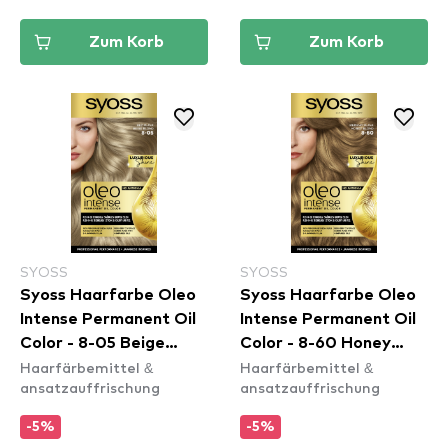
Zum Korb
Zum Korb
SYOSS
SYOSS
Syoss Haarfarbe Oleo
Syoss Haarfarbe Oleo
Intense Permanent Oil
Intense Permanent Oil
Color - 8-05 Beige
Color - 8-60 Honey
Haarfärbemittel &
Haarfärbemittel &
Blond
Blond
ansatzauffrischung
ansatzauffrischung
-5%
-5%