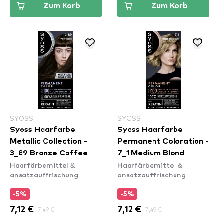
Zum Korb
Zum Korb
SYOSS
SYOSS
Syoss Haarfarbe
Syoss Haarfarbe
Metallic Collection -
Permanent Coloration -
3_89 Bronze Coffee
7_1 Medium Blond
Haarfärbemittel &
Haarfärbemittel &
ansatzauffrischung
ansatzauffrischung
-5%
-5%
7,12 €
7,49 €
7,12 €
7,49 €