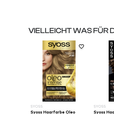
VIELLEICHT WAS FÜR 
SYOSS
SYOSS
e Oleo
Syoss Haarfarbe Oleo
Syoss Ha