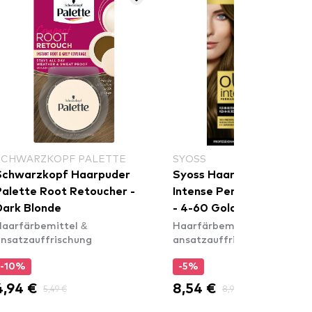
SCHWARZKOPF PALETTE
SYOSS
Schwarzkopf Haarpuder
Syoss Haarfarbe Oleo
Palette Root Retoucher -
Intense Permanent Oil Co
Dark Blonde
- 4-60 Gold Brown
aarfärbemittel &
Haarfärbemittel &
nsatzauffrischung
ansatzauffrischung
-10%
-5%
4,94 €
8,54 €
5,49 €
8,99 €