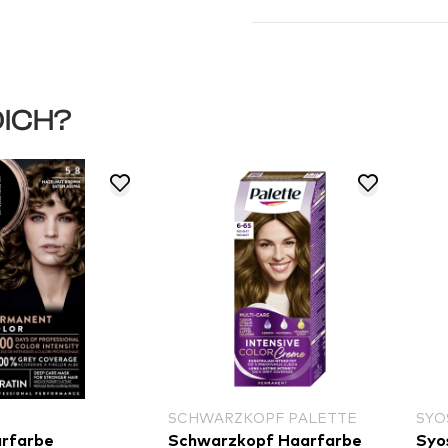
DICH?
SCHWARZKOPF PALETTE
SYO
arfarbe
Schwarzkopf Haarfarbe
Syo