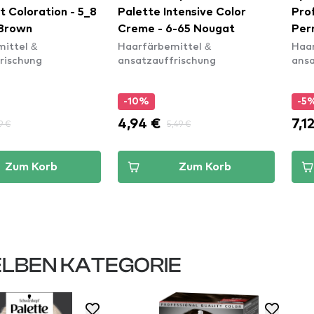
 Coloration - 5_8
Palette Intensive Color
Pro
 Brown
Creme - 6-65 Nougat
Per
ittel &
Haarfärbemittel &
Haar
Coo
rischung
ansatzauffrischung
ansa
-10%
-5
4,94 €
7,1
9 €
5,49 €
Zum Korb
Zum Korb
LBEN KATEGORIE