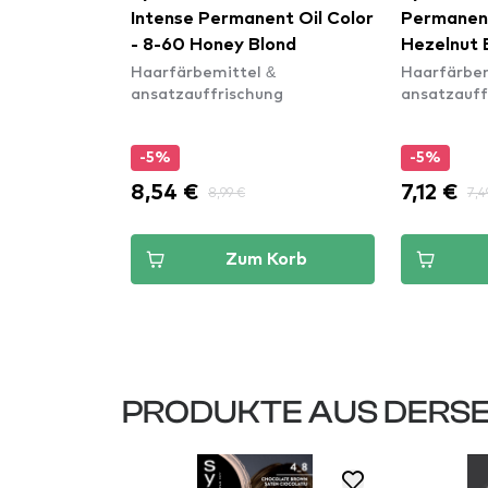
nt Oil Color
Intense Permanent Oil Color
Permanent
ond
- 8-60 Honey Blond
Hezelnut
&
Haarfärbemittel &
Haarfärbem
ng
ansatzauffrischung
ansatzauff
-5%
-5%
8,54 €
7,12 €
8,99 €
7,4
Korb
Zum Korb
PRODUKTE AUS DERSE