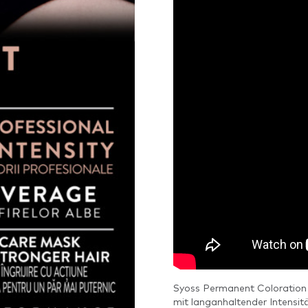
Syoss Permanent Coloration
mit langanhaltender Intensitä