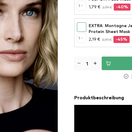
1
1,79 €
2,99 €
-40%
EXTRA: Montagne Je
Protein Sheet Mask
1
2,19 €
3,99 €
-45%
Produktbeschreibung