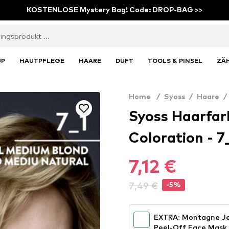
KOSTENLOSE Mystery Bag! Code: DROP-BAG >>
UP
HAUTPFLEGE
HAARE
DUFT
TOOLS & PINSEL
ZÄ
Home
/
Syoss
/
Haare
/
Syoss Haarfa
Coloration - 
7,12 €
7,49 €
-5%
EXTRA: Montagne Je
Peel-Off Face Mask