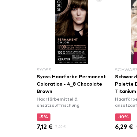
SYOSS
SCHWARZ
Syoss Haarfarbe Permanent
Schwarz
Coloration - 4_8 Chocolate
Palette D
Brown
Titanium
Haarfärbemittel &
Haarfärbe
ansatzauffrischung
ansatzauf
-5%
-10%
7,12 €
6,29 €
7,49 €