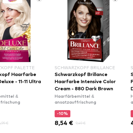
KOPF PALETTE
SCHWARZKOPF BRILLANCE
kopf Haarfarbe
Schwarzkopf Brillance
eluxe - 11-11 Ultra
Haarfarbe Intensive Color
Cream - 880 Dark Brown
mittel &
Haarfärbemittel &
H
frischung
ansatzauffrischung
a
-10%
8,54 €
6,99 €
9,49 €