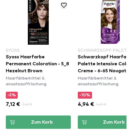
SYOSS
SCHWARZKOPF PALETT
Syoss Haarfarbe
Schwarzkopf Haarfar
Permanent Coloration - 5_8
Palette Intensive Colo
Hezelnut Brown
Creme - 6-65 Nougat
Haarfärbemittel &
Haarfärbemittel &
ansatzauffrischung
ansatzauffrischung
-5%
-10%
7,12 €
7,49 €
4,94 €
5,49 €
Zum Korb
Zum Korb