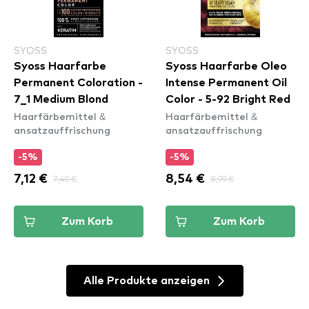
SYOSS
SYOSS
Syoss Haarfarbe
Syoss Haarfarbe Oleo
Permanent Coloration -
Intense Permanent Oil
7_1 Medium Blond
Color - 5-92 Bright Red
Haarfärbemittel &
Haarfärbemittel &
ansatzauffrischung
ansatzauffrischung
-5%
-5%
7,12 €
7,49 €
8,54 €
8,99 €
Zum Korb
Zum Korb
Alle Produkte anzeigen