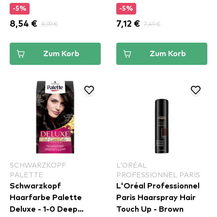
-5%
-5%
8,54 €
8,99 €
7,12 €
7,49 €
Zum Korb
Zum Korb
SCHWARZKOPF
L'ORÉAL
PALETTE
PROFESSIONNEL PARIS
Schwarzkopf
L'Oréal Professionnel
Haarfarbe Palette
Paris Haarspray Hair
Deluxe - 1-0 Deep
Touch Up - Brown