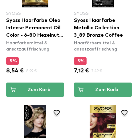
SYOSS
SYOSS
Syoss Haarfarbe Oleo
Syoss Haarfarbe
Intense Permanent Oil
Metallic Collection -
Color - 6-80 Hezelnut
3_89 Bronze Coffee
Haarfärbemittel &
Haarfärbemittel &
Blond
ansatzauffrischung
ansatzauffrischung
-5%
-5%
8,54 €
8,99 €
7,12 €
7,49 €
Zum Korb
Zum Korb