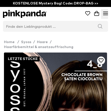
KOSTENLOSE Mystery Bag! Code: DROP-BAG >>
Home
/
Syoss
/
Haare
/
Haarfärbemittel & ansatzauffrischung
LETZTE STÜCKE