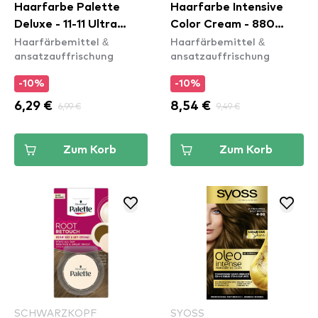
Haarfarbe Palette
Haarfarbe Intensive
Deluxe - 11-11 Ultra
Color Cream - 880
Haarfärbemittel &
Haarfärbemittel &
Titanium
Dark Brown
ansatzauffrischung
ansatzauffrischung
-10%
-10%
6,29 €
6,99 €
8,54 €
9,49 €
Zum Korb
Zum Korb
SCHWARZKOPF
SYOSS