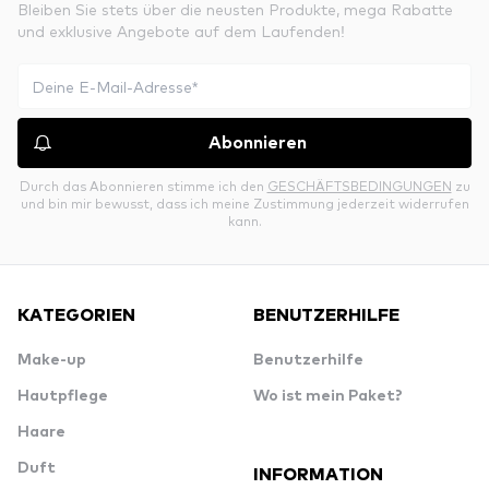
Bleiben Sie stets über die neusten Produkte, mega Rabatte
und exklusive Angebote auf dem Laufenden!
Abonnieren
Durch das Abonnieren stimme ich den
GESCHÄFTSBEDINGUNGEN
zu
und bin mir bewusst, dass ich meine Zustimmung jederzeit widerrufen
kann.
KATEGORIEN
BENUTZERHILFE
Make-up
Benutzerhilfe
Hautpflege
Wo ist mein Paket?
Haare
Duft
INFORMATION