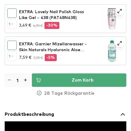
EXTRA: Lovely Nail Polish Gloss
Like Gel – 438 (PAT48N438)
1
3,49 €
4,99 €
-30%
EXTRA: Garnier Mizellarwasser -
Skin Naturals Hyaluronic Aloe
Micellar Water
1
7,59 €
7,99 €
-5%
Zum Korb
28 Tage Rückgarantie
Produktbeschreibung