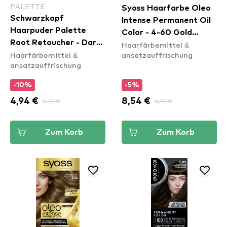
PALETTE
Syoss Haarfarbe Oleo
Schwarzkopf
Intense Permanent Oil
Haarpuder Palette
Color - 4-60 Gold
Root Retoucher - Dark
Haarfärbemittel &
Brown
Haarfärbemittel &
ansatzauffrischung
Blonde
ansatzauffrischung
-10%
-5%
4,94 €
5,49 €
8,54 €
8,99 €
Zum Korb
Zum Korb