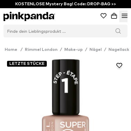
KOSTENLOSE Mystery Bag! Code: DROP-BAG >>
Home
/
Rimmel London
/
Make-up
/
Nägel
/
Nagellack
LETZTE STÜCKE