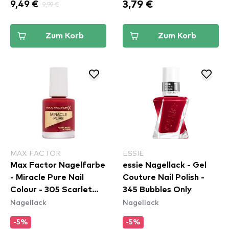
3,79 €
9,49 €
9,99 €
Zum Korb
Zum Korb
MAX FACTOR
ESSIE
Max Factor Nagelfarbe
essie Nagellack - Gel
- Miracle Pure Nail
Couture Nail Polish -
Colour - 305 Scarlet
345 Bubbles Only
Nagellack
Nagellack
Poppy
-5%
-5%