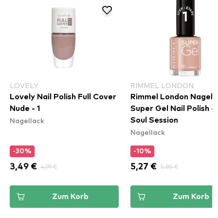
LOVELY
RIMMEL LONDON
Lovely Nail Polish Full Cover
Rimmel London Nagella
Nude - 1
Super Gel Nail Polish - 
Nagellack
Soul Session
Nagellack
-30%
-10%
3,49 €
4,99 €
5,27 €
5,85 €
Zum Korb
Zum Korb