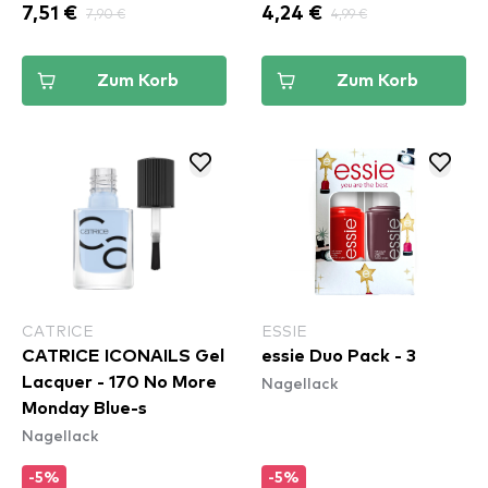
7,51 €
7,90 €
4,24 €
4,99 €
Zum Korb
Zum Korb
CATRICE
ESSIE
CATRICE ICONAILS Gel
essie Duo Pack - 3
Nagellack
Lacquer - 170 No More
Monday Blue-s
Nagellack
-5%
-5%