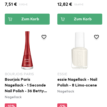
7,51 €
7,90 €
12,82 €
13,49 €
Zum Korb
Zum Korb
BOURJOIS PARIS
ESSIE
Bourjois Paris
essie Nagellack - Nail
Nagellack - 1 Seconde
Polish - 8 Limo-scene
Nagellack
Nail Polish - 36 Betty
Nagellack
´Amo
-10%
-5%