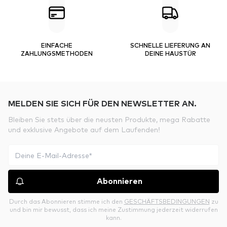
EINFACHE
SCHNELLE LIEFERUNG AN
ZAHLUNGSMETHODEN
DEINE HAUSTÜR
MELDEN SIE SICH FÜR DEN NEWSLETTER AN.
Bleiben Sie stets über die neusten Produkte, mega Rabatte
und exklusive Angebote auf dem Laufenden!
Abonnieren
Durch das Abonnieren stimme ich den
GESCHÄFTSBEDINGUNGEN
zu
und bin mir bewusst, dass ich meine Zustimmung jederzeit widerrufen
kann.