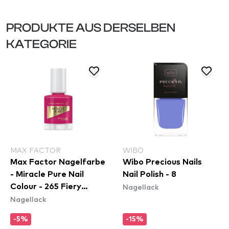
PRODUKTE AUS DERSELBEN
KATEGORIE
MAX FACTOR
WIBO
Max Factor Nagelfarbe
Wibo Precious Nails
- Miracle Pure Nail
Nail Polish - 8
Nagellack
Colour - 265 Fiery
Nagellack
Fuchsia
-5%
-15%