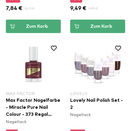
7,84 €
8,71 €
9,49 €
9,99 €
Zum Korb
Zum Korb
MAX FACTOR
LOVELY
Max Factor Nagelfarbe
Lovely Nail Polish Set -
- Miracle Pure Nail
2
Nagellack
Colour - 373 Regal
Nagellack
Garnet