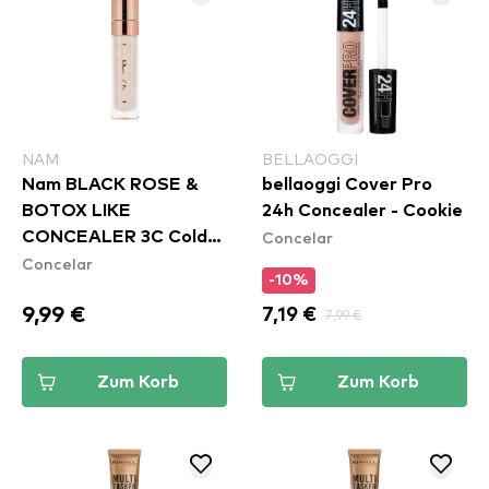
NAM
BELLAOGGI
Nam BLACK ROSE &
bellaoggi Cover Pro
BOTOX LIKE
24h Concealer - Cookie
Concelar
CONCEALER 3C Cold
Concelar
Nude
-10%
9,99 €
7,19 €
7,99 €
Zum Korb
Zum Korb