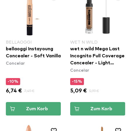
BELLAOGGI
WET N WILD
bellaoggi Instayoung
wet n wild Mega Last
Concealer - Soft Vanilla
Incognito Full Coverage
Concelar
Concealer - Light
Concelar
Medium
-10%
-15%
6,74 €
7,49 €
5,09 €
5,99 €
Zum Korb
Zum Korb