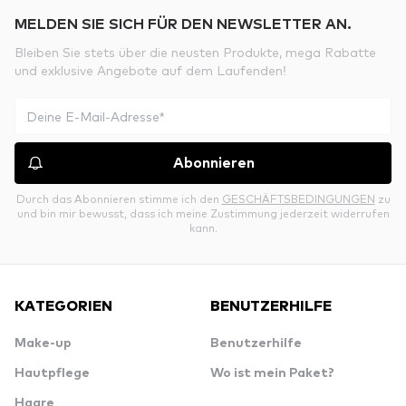
MELDEN SIE SICH FÜR DEN NEWSLETTER AN.
Bleiben Sie stets über die neusten Produkte, mega Rabatte
und exklusive Angebote auf dem Laufenden!
Abonnieren
Durch das Abonnieren stimme ich den
GESCHÄFTSBEDINGUNGEN
zu
und bin mir bewusst, dass ich meine Zustimmung jederzeit widerrufen
kann.
KATEGORIEN
BENUTZERHILFE
Make-up
Benutzerhilfe
Hautpflege
Wo ist mein Paket?
Haare