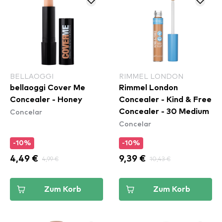
BELLAOGGI
RIMMEL LONDON
bellaoggi Cover Me
Rimmel London
Concealer - Honey
Concealer - Kind & Free
Concelar
Concealer - 30 Medium
Concelar
-10%
-10%
4,49 €
4,99 €
9,39 €
10,43 €
Zum Korb
Zum Korb