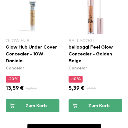
GLOW HUB
BELLAOGGI
Glow Hub Under Cover
bellaoggi Feel Glow
Concealer - 10W
Concealer - Golden
Daniela
Beige
Concelar
Concelar
-20%
-10%
13,59 €
16,99 €
5,39 €
5,99 €
Zum Korb
Zum Korb