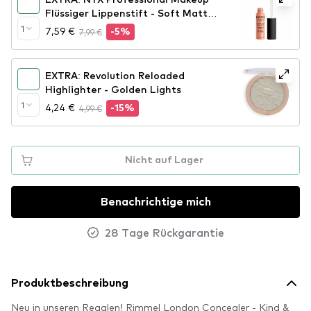
Flüssiger Lippenstift - Soft Matte
Lip Cream – Athens (SMLC15)
1
7,59 €
7,99 €
-5%
EXTRA: Revolution Reloaded
Highlighter - Golden Lights
1
4,24 €
4,99 €
-15%
Nicht auf Lager
Benachrichtige mich
28 Tage Rückgarantie
Produktbeschreibung
Neu in unseren Regalen! Rimmel London Concealer - Kind &