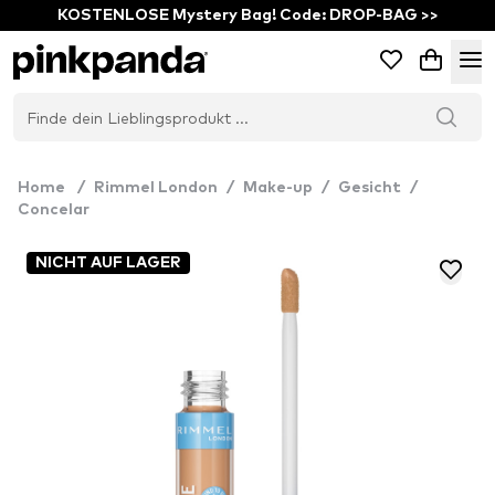
KOSTENLOSE Mystery Bag! Code: DROP-BAG >>
Home
/
Rimmel London
/
Make-up
/
Gesicht
/
Concelar
NICHT AUF LAGER